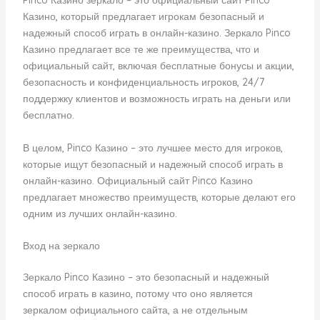
Pinco Казино зеркало – это официальный сайт Pinco
Казино, который предлагает игрокам безопасный и
надежный способ играть в онлайн-казино. Зеркало Pinco
Казино предлагает все те же преимущества, что и
официальный сайт, включая бесплатные бонусы и акции,
безопасность и конфиденциальность игроков, 24/7
поддержку клиентов и возможность играть на деньги или
бесплатно.
В целом, Pinco Казино – это лучшее место для игроков,
которые ищут безопасный и надежный способ играть в
онлайн-казино. Официальный сайт Pinco Казино
предлагает множество преимуществ, которые делают его
одним из лучших онлайн-казино.
Вход на зеркало
Зеркало Pinco Казино – это безопасный и надежный
способ играть в казино, потому что оно является
зеркалом официального сайта, а не отдельным