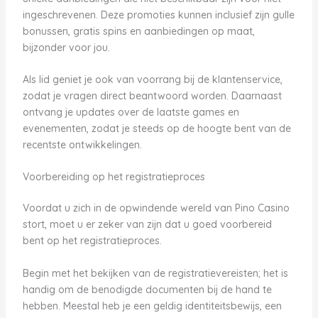
ingeschrevenen. Deze promoties kunnen inclusief zijn gulle
bonussen, gratis spins en aanbiedingen op maat,
bijzonder voor jou.
Als lid geniet je ook van voorrang bij de klantenservice,
zodat je vragen direct beantwoord worden. Daarnaast
ontvang je updates over de laatste games en
evenementen, zodat je steeds op de hoogte bent van de
recentste ontwikkelingen.
Voorbereiding op het registratieproces
Voordat u zich in de opwindende wereld van Pino Casino
stort, moet u er zeker van zijn dat u goed voorbereid
bent op het registratieproces.
Begin met het bekijken van de registratievereisten; het is
handig om de benodigde documenten bij de hand te
hebben. Meestal heb je een geldig identiteitsbewijs, een