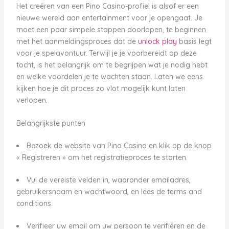
Het creëren van een Pino Casino-profiel is alsof er een
nieuwe wereld aan entertainment voor je opengaat. Je
moet een paar simpele stappen doorlopen, te beginnen
met het aanmeldingsproces dat de
unlock play
basis legt
voor je spelavontuur. Terwijl je je voorbereidt op deze
tocht, is het belangrijk om te begrijpen wat je nodig hebt
en welke voordelen je te wachten staan. Laten we eens
kijken hoe je dit proces zo vlot mogelijk kunt laten
verlopen.
Belangrijkste punten
Bezoek de website van Pino Casino en klik op de knop
« Registreren » om het registratieproces te starten.
Vul de vereiste velden in, waaronder emailadres,
gebruikersnaam en wachtwoord, en lees de terms and
conditions.
Verifieer uw email om uw persoon te verifiëren en de