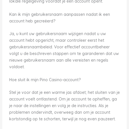
lokale regelgeving voordat je een account opent.
Kan ik mijn gebruikersnaam aanpassen nadat ik een
account heb gecreëerd?
Ja, u kunt uw gebruikersnaam wijzigen nadat u uw
account hebt opgericht, maar controleer eerst het
gebruikersnaambeleid. Voor effectief accountbeheer
volgt u de beschreven stappen om te garanderen dat uw
nieuwe gebruikersnaam aan alle vereisten en regels
voldoet.
Hoe sluit ik mijn Pino Casino-account?
Stel je voor dat je een warme jas afdoet; het sluiten van je
account voelt ontlastend. Om je account te opheffen, ga
je naar de instellingen en volg je de instructies. Als je
problemen ondervindt, overweeg dan om je account
kortstondig op te schorten, terwijl je nog even pauzeert.