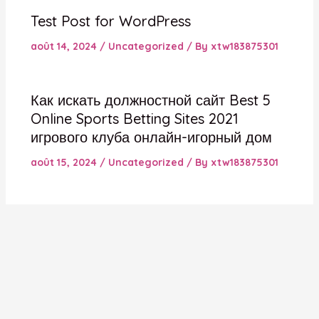
Test Post for WordPress
août 14, 2024
/
Uncategorized
/ By
xtw183875301
Как искать должностной сайт Best 5
Online Sports Betting Sites 2021
игрового клуба онлайн-игорный дом
août 15, 2024
/
Uncategorized
/ By
xtw183875301
Droits d'auteur © 2026 Mademoiselle-cils