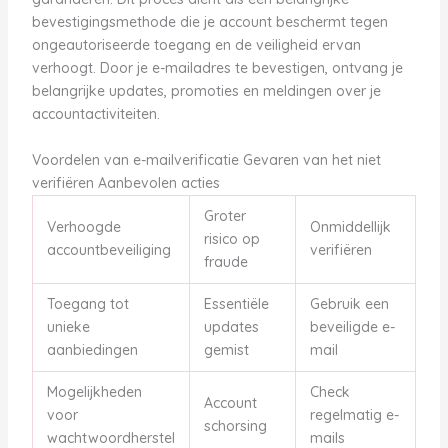
bevestigingsmethode die je account beschermt tegen
ongeautoriseerde toegang en de veiligheid ervan
verhoogt. Door je e-mailadres te bevestigen, ontvang je
belangrijke updates, promoties en meldingen over je
accountactiviteiten.
Voordelen van e-mailverificatie Gevaren van het niet
verifiëren Aanbevolen acties
Groter
Verhoogde
Onmiddellijk
risico op
accountbeveiliging
verifiëren
fraude
Toegang tot
Essentiële
Gebruik een
unieke
updates
beveiligde e-
aanbiedingen
gemist
mail
Mogelijkheden
Check
Account
voor
regelmatig e-
schorsing
wachtwoordherstel
mails