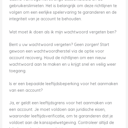
gebruikerslimieten. Het is belangrijk om deze richtlijnen te
volgen om een eerlijke spelervaring te garanderen en de
integriteit van je account te behouden.
Wat moet ik doen als ik mijn wachtwoord vergeten ben?
Bent u uw wachtwoord vergeten? Geen zorgen! Start
gewoon een wachtwoordherstel via de optie voor
account recovery. Houd de richtlijnen om een nieuw
wachtwoord aan te maken en u krijgt snel en veilig weer
toegang.
Is er een bepaalde leeftijdsbeperking voor het aanmaken
van een account?
Ja, er geldt een leeftijdsgrens voor het aanmaken van
een account. Je moet voldoen aan juridische eisen,
waaronder leeftijdsverificatie, om te garanderen dat je
voldoet aan de kansspelwetgeving. Controleer altijd de