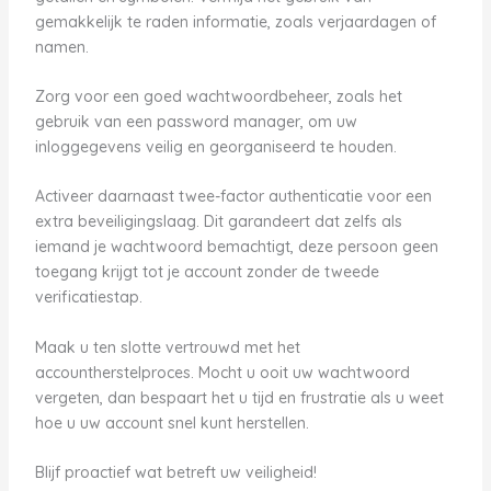
gemakkelijk te raden informatie, zoals verjaardagen of
namen.
Zorg voor een goed wachtwoordbeheer, zoals het
gebruik van een password manager, om uw
inloggegevens veilig en georganiseerd te houden.
Activeer daarnaast twee-factor authenticatie voor een
extra beveiligingslaag. Dit garandeert dat zelfs als
iemand je wachtwoord bemachtigt, deze persoon geen
toegang krijgt tot je account zonder de tweede
verificatiestap.
Maak u ten slotte vertrouwd met het
accountherstelproces. Mocht u ooit uw wachtwoord
vergeten, dan bespaart het u tijd en frustratie als u weet
hoe u uw account snel kunt herstellen.
Blijf proactief wat betreft uw veiligheid!