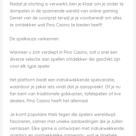
Nadat je storting is verwerkt, ben je klaar om je onder te
dompelen in de spannende wereld van online gaming.
Geniet van de voorpret terwijl je je voorbereidt om alles
te ontdekken wat Pino Casino te bieden heeft!
De spelkeuze verkennen
Wanneer u zich verdiept in Pino Casino, zult u snel een
diverse selectie aan spellen ontdekken die geschikt zijn
voor elk type speler.
Het platform biedt een indrukwekkende spelvariatie,
waardoor je zeker iets vindt dat je aanspreekt. Of je nu
fan bent van traditionele gokkasten, tafelspellen of live
dealers, Pino Casino heeft het allemaal.
Je komt populaire titels tegen die spelers wereldwijd
fascineren, samen met unieke aanbiedingen die je zullen
verrassen. Elke game is ontworpen met indrukwekkende
graphics en aantrekkelijke gameplay, wat je algehele