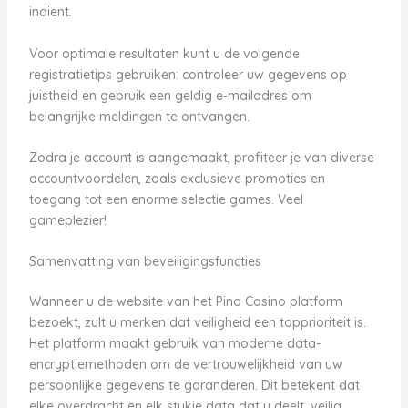
indient.
Voor optimale resultaten kunt u de volgende
registratietips gebruiken: controleer uw gegevens op
juistheid en gebruik een geldig e-mailadres om
belangrijke meldingen te ontvangen.
Zodra je account is aangemaakt, profiteer je van diverse
accountvoordelen, zoals exclusieve promoties en
toegang tot een enorme selectie games. Veel
gameplezier!
Samenvatting van beveiligingsfuncties
Wanneer u de website van het Pino Casino platform
bezoekt, zult u merken dat veiligheid een topprioriteit is.
Het platform maakt gebruik van moderne data-
encryptiemethoden om de vertrouwelijkheid van uw
persoonlijke gegevens te garanderen. Dit betekent dat
elke overdracht en elk stukje data dat u deelt, veilig