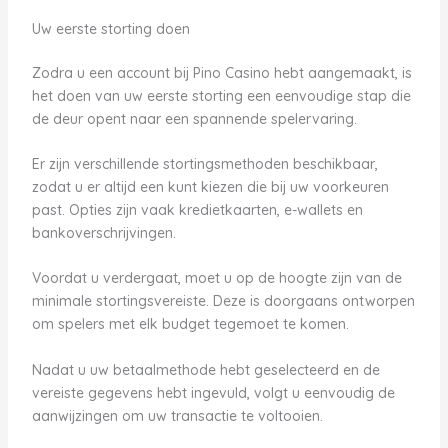
Uw eerste storting doen
Zodra u een account bij Pino Casino hebt aangemaakt, is
het doen van uw eerste storting een eenvoudige stap die
de deur opent naar een spannende spelervaring.
Er zijn verschillende stortingsmethoden beschikbaar,
zodat u er altijd een kunt kiezen die bij uw voorkeuren
past. Opties zijn vaak kredietkaarten, e-wallets en
bankoverschrijvingen.
Voordat u verdergaat, moet u op de hoogte zijn van de
minimale stortingsvereiste. Deze is doorgaans ontworpen
om spelers met elk budget tegemoet te komen.
Nadat u uw betaalmethode hebt geselecteerd en de
vereiste gegevens hebt ingevuld, volgt u eenvoudig de
aanwijzingen om uw transactie te voltooien.