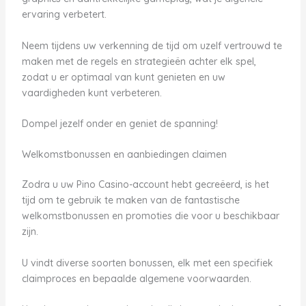
ervaring verbetert.
Neem tijdens uw verkenning de tijd om uzelf vertrouwd te
maken met de regels en strategieën achter elk spel,
zodat u er optimaal van kunt genieten en uw
vaardigheden kunt verbeteren.
Dompel jezelf onder en geniet de spanning!
Welkomstbonussen en aanbiedingen claimen
Zodra u uw Pino Casino-account hebt gecreëerd, is het
tijd om te gebruik te maken van de fantastische
welkomstbonussen en promoties die voor u beschikbaar
zijn.
U vindt diverse soorten bonussen, elk met een specifiek
claimproces en bepaalde algemene voorwaarden.