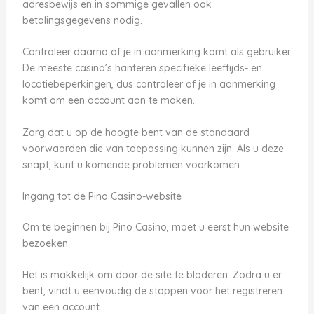
adresbewijs en in sommige gevallen ook
betalingsgegevens nodig.
Controleer daarna of je in aanmerking komt als gebruiker.
De meeste casino’s hanteren specifieke leeftijds- en
locatiebeperkingen, dus controleer of je in aanmerking
komt om een account aan te maken.
Zorg dat u op de hoogte bent van de standaard
voorwaarden die van toepassing kunnen zijn. Als u deze
snapt, kunt u komende problemen voorkomen.
Ingang tot de Pino Casino-website
Om te beginnen bij Pino Casino, moet u eerst hun website
bezoeken.
Het is makkelijk om door de site te bladeren. Zodra u er
bent, vindt u eenvoudig de stappen voor het registreren
van een account.