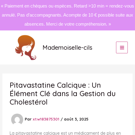
« Paiement en chèques ou espèces. Retard >10 min = rendez-vous
annulé. Pas d’accompagnants. Acompte de 10 € possible suite aux
absences. Merci de votre compréhension. »
Aller
au
Mademoiselle-cils
contenu
Pitavastatine Calcique : Un
Élément Clé dans la Gestion du
Cholestérol
Par
xtw183875301
/
août 3, 2025
La pitavastatine calcique est un médicament de plus en