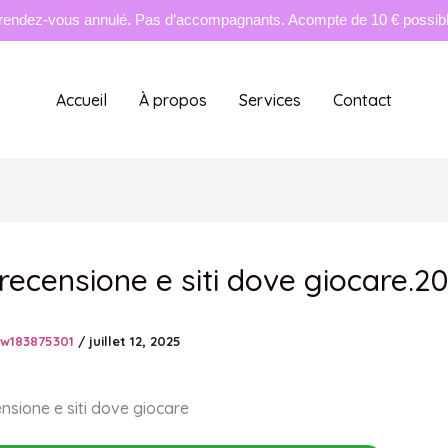
rendez-vous annulé. Pas d’accompagnants. Acompte de 10 € possible
Accueil
À propos
Services
Contact
 recensione e siti dove giocare.2
tw183875301
/
juillet 12, 2025
ensione e siti dove giocare