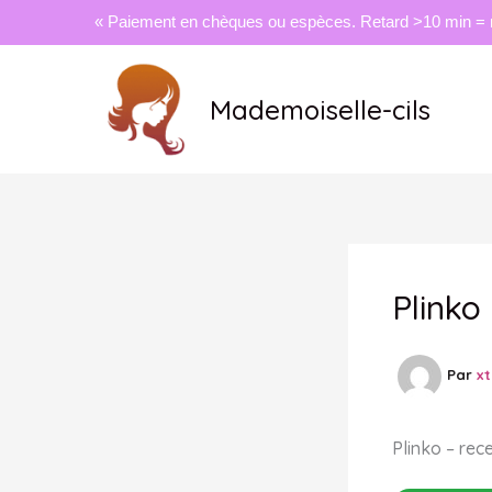
« Paiement en chèques ou espèces. Retard >10 min = 
Aller
au
Mademoiselle-cils
contenu
Plinko
Par
x
Plinko – rec