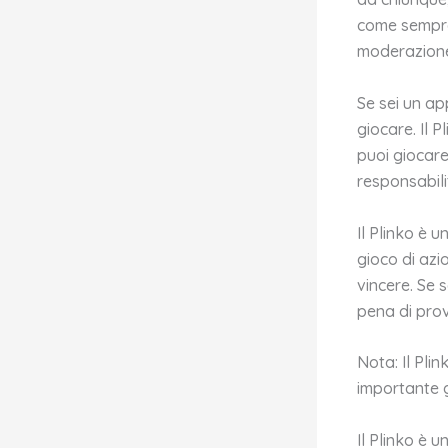
come sempre
moderazione
Se sei un ap
giocare. Il P
puoi giocare
responsabil
Il Plinko è 
gioco di azi
vincere. Se 
pena di pro
Nota: Il Pli
importante 
Il Plinko è 