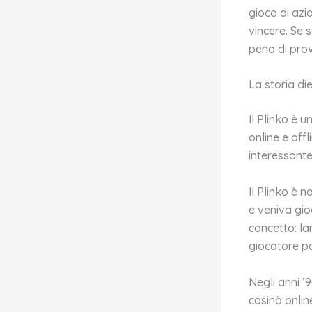
gioco di azi
vincere. Se 
pena di pro
La storia die
Il Plinko è 
online e off
interessante
Il Plinko è 
e veniva gio
concetto: la
giocatore p
Negli anni ’
casinò onlin