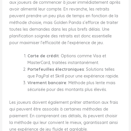
aux joueurs de commencer à jouer immédiatement après
avoir alimenté leur compte. En revanche, les retraits
peuvent prendre un peu plus de temps en fonction de la
méthode choisie, mais Golden Panda s’efforce de traiter
toutes les demandes dans les plus brefs délais. Une
planification soignée des retraits est donc essentielle
pour maximiser l’efficacité de l’expérience de jeu.
Carte de crédit
: Options comme Visa et
MasterCard, traitées instantanément.
Portefeuilles électroniques
: Solutions telles
que PayPal et Skrill pour une expérience rapide.
Virement bancaire
: Méthode plus lente mais
sécurisée pour des montants plus élevés.
Les joueurs doivent également prêter attention aux frais
qui peuvent être associés à certaines méthodes de
paiement. En comprenant ces détails, ils peuvent choisir
la méthode qui leur convient le mieux, garantissant ainsi
une expérience de jeu fluide et agréable.