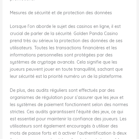
Mesures de sécurité et de protection des données
Lorsque l’on aborde le sujet des casinos en ligne, il est
crucial de parler de la sécurité. Golden Panda Casino
prend très au sérieux la protection des données de ses
utilisateurs. Toutes les transactions financières et les
informations personnelles sont protégées par des
systèmes de cryptage avancés. Cela signifie que les
joueurs peuvent jouer en toute tranquillité, sachant que
leur sécurité est la priorité numéro un de la plateforme.
De plus, des audits réguliers sont effectués par des
organismes de régulation pour s’assurer que les jeux et
les systèmes de paiement fonctionnent selon des normes
strictes. Ces audits garantissent l’équité des jeux, ce qui
est essentiel pour maintenir la confiance des joueurs. Les
utilisateurs sont également encouragés à utiliser des
mots de passe forts et à activer l’authentification à deux