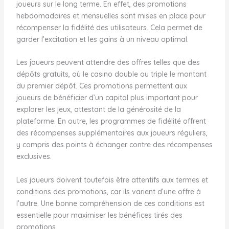
joueurs sur le long terme. En effet, des promotions
hebdomadaires et mensuelles sont mises en place pour
récompenser la fidélité des utilisateurs. Cela permet de
garder l’excitation et les gains à un niveau optimal.
Les joueurs peuvent attendre des offres telles que des
dépôts gratuits, où le casino double ou triple le montant
du premier dépôt. Ces promotions permettent aux
joueurs de bénéficier d’un capital plus important pour
explorer les jeux, attestant de la générosité de la
plateforme. En outre, les programmes de fidélité offrent
des récompenses supplémentaires aux joueurs réguliers,
y compris des points à échanger contre des récompenses
exclusives.
Les joueurs doivent toutefois être attentifs aux termes et
conditions des promotions, car ils varient d’une offre à
l’autre. Une bonne compréhension de ces conditions est
essentielle pour maximiser les bénéfices tirés des
promotions.