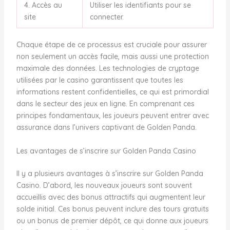
4. Accès au
Utiliser les identifiants pour se
site
connecter.
Chaque étape de ce processus est cruciale pour assurer
non seulement un accès facile, mais aussi une protection
maximale des données. Les technologies de cryptage
utilisées par le casino garantissent que toutes les
informations restent confidentielles, ce qui est primordial
dans le secteur des jeux en ligne. En comprenant ces
principes fondamentaux, les joueurs peuvent entrer avec
assurance dans l’univers captivant de Golden Panda.
Les avantages de s’inscrire sur Golden Panda Casino
Il y a plusieurs avantages à s’inscrire sur Golden Panda
Casino. D’abord, les nouveaux joueurs sont souvent
accueillis avec des bonus attractifs qui augmentent leur
solde initial. Ces bonus peuvent inclure des tours gratuits
ou un bonus de premier dépôt, ce qui donne aux joueurs