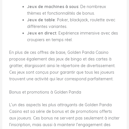
Jeux de machines à sous
: De nombreux
thèmes et fonctionnalités de bonus.
Jeux de table
: Poker, blackjack, roulette avec
différentes variantes.
Jeux en direct
: Expérience immersive avec des
croupiers en temps réel.
En plus de ces offres de base, Golden Panda Casino
propose également des jeux de bingo et des cartes à
gratter, élargissant ainsi le répertoire de divertissement.
Ces jeux sont conçus pour garantir que tous les joueurs
trouvent une activité qui leur correspond parfaitement.
Bonus et promotions à Golden Panda
L’un des aspects les plus attrayants de Golden Panda
Casino est sa série de bonus et de promotions offerts
aux joueurs. Ces bonus ne servent pas seulement à inciter
l’inscription, mais aussi à maintenir l’engagement des