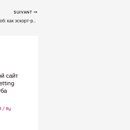
SUIVANT
Испытанный способ: как эскорт-работницы выбирают образы для встреч с клиентами
ой сайт
etting
уба
d
/ By