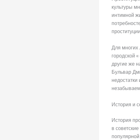
культуры мн
интимной ж
потребносте
проституции
Для многих 
городской «
другие же н
Бульвар Дми
недостатки 
незабывае
История и 
История про
в советские
популярной