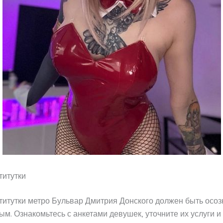
титутки
титутки метро Бульвар Дмитрия Донского должен быть осо
м. Ознакомьтесь с анкетами девушек, уточните их услуги и