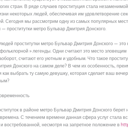
огих стран. В ряде случаев проституция стала незаменимой
изни некоторых людей, обеспечивая им удовлетворение се
й. Сегодня мы рассмотрим одну из самых популярных мест
 — проститутки метро Бульвар Дмитрия Донского.
людей проститутки метро Бульвар Дмитрия Донского — это 
 фольклорной » легенды. Одни считают это место зловещим
аоборот, считают его уютным и удобным. Что такое проститу
трия Донского на самом деле? В чем их особенность, пре
и как выбрать ту самую девушку, которая сделает ваш вечер
мым?
современность
ституток в районе метро Бульвар Дмитрия Донского берет
 времена. С течением времени данная сфера услуг стала в
 и востребованной, несмотря на запретное положение в
htt