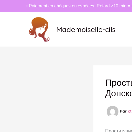
« Paiement en chèques ou espèces. Retard >10 min = 
Aller
au
Mademoiselle-cils
contenu
Прост
Донск
Par
x
Проституция