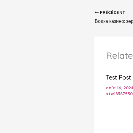
PRÉCÉDENT
Relate
Test Post
août 14, 202
xtw18387530