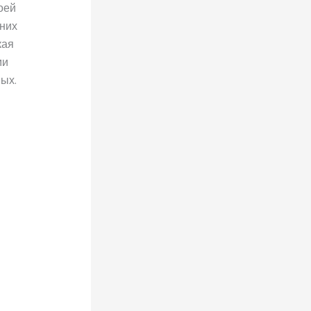
оей
нних
кая
ми
ых.