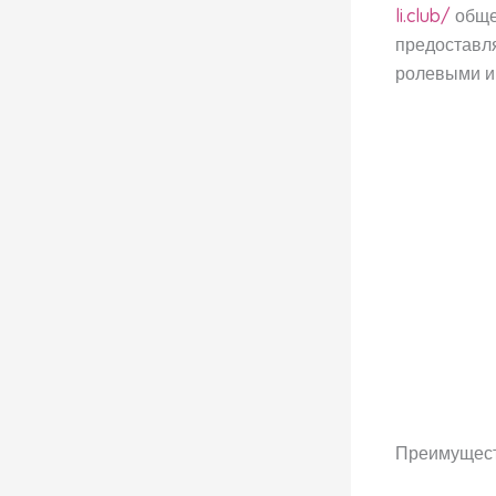
li.club/
обще
предоставля
ролевыми и
Преимущест