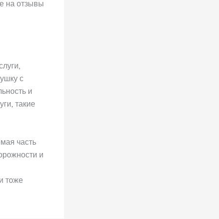
ие на отзывы
слуги,
ушку с
льность и
уги, такие
емая часть
орожности и
ни тоже