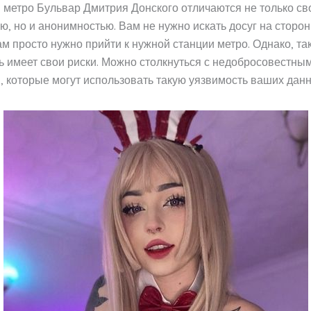
 метро Бульвар Дмитрия Донского отличаются не только св
ю, но и анонимностью. Вам не нужно искать досуг на сторо
ам просто нужно прийти к нужной станции метро. Однако, та
 имеет свои риски. Можно столкнуться с недобросовестны
 которые могут использовать такую уязвимость ваших данн