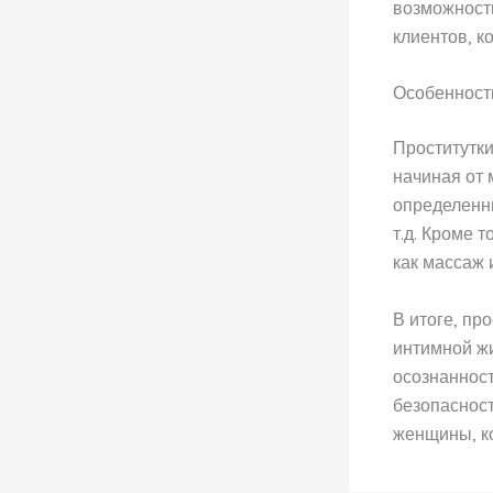
возможность
клиентов, к
Особенност
Проститутки
начиная от 
определенны
т.д. Кроме 
как массаж 
В итоге, пр
интимной жи
осознанност
безопасност
женщины, к