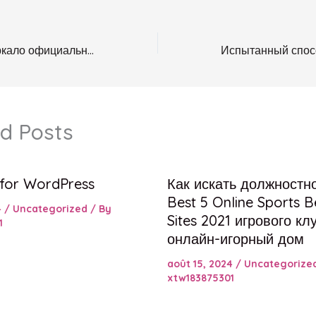
Водка казино: зеркало официального сайта Vodka casino
d Posts
 for WordPress
Как искать должностн
Best 5 Online Sports B
4
/
Uncategorized
/ By
Sites 2021 игрового кл
1
онлайн-игорный дом
août 15, 2024
/
Uncategorize
xtw183875301