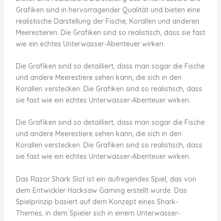
Grafiken sind in hervorragender Qualität und bieten eine
realistische Darstellung der Fische, Korallen und anderen
Meerestieren. Die Grafiken sind so realistisch, dass sie fast
wie ein echtes Unterwasser-Abenteuer wirken.
Die Grafiken sind so detailliert, dass man sogar die Fische
und andere Meerestiere sehen kann, die sich in den
Korallen verstecken. Die Grafiken sind so realistisch, dass
sie fast wie ein echtes Unterwasser-Abenteuer wirken.
Die Grafiken sind so detailliert, dass man sogar die Fische
und andere Meerestiere sehen kann, die sich in den
Korallen verstecken. Die Grafiken sind so realistisch, dass
sie fast wie ein echtes Unterwasser-Abenteuer wirken.
Das Razor Shark Slot ist ein aufregendes Spiel, das von
dem Entwickler Hacksaw Gaming erstellt wurde. Das
Spielprinzip basiert auf dem Konzept eines Shark-
Themes, in dem Spieler sich in einem Unterwasser-