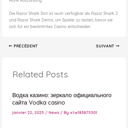
Hohe Auszahlung
Die Razor Shark Slot ist auch verfügbar als Razor Shark 2
und Razor Shark Demo, um Spieler zu testen, bevor sie
sich für ein bestimmtes Casino entscheiden.
PRÉCÉDENT
SUIVANT
Related Posts
Водка казино: зеркало официального
сайта Vodka casino
janvier 22, 2025
/
News
/ By
xtw183875301