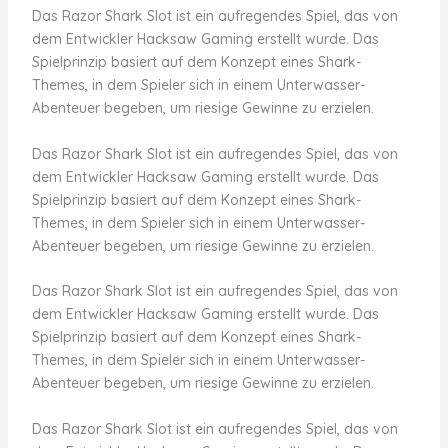
Das Razor Shark Slot ist ein aufregendes Spiel, das von
dem Entwickler Hacksaw Gaming erstellt wurde. Das
Spielprinzip basiert auf dem Konzept eines Shark-
Themes, in dem Spieler sich in einem Unterwasser-
Abenteuer begeben, um riesige Gewinne zu erzielen.
Das Razor Shark Slot ist ein aufregendes Spiel, das von
dem Entwickler Hacksaw Gaming erstellt wurde. Das
Spielprinzip basiert auf dem Konzept eines Shark-
Themes, in dem Spieler sich in einem Unterwasser-
Abenteuer begeben, um riesige Gewinne zu erzielen.
Das Razor Shark Slot ist ein aufregendes Spiel, das von
dem Entwickler Hacksaw Gaming erstellt wurde. Das
Spielprinzip basiert auf dem Konzept eines Shark-
Themes, in dem Spieler sich in einem Unterwasser-
Abenteuer begeben, um riesige Gewinne zu erzielen.
Das Razor Shark Slot ist ein aufregendes Spiel, das von