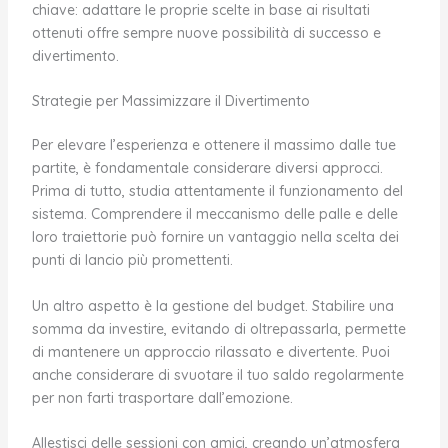
chiave: adattare le proprie scelte in base ai risultati
ottenuti offre sempre nuove possibilità di successo e
divertimento.
Strategie per Massimizzare il Divertimento
Per elevare l’esperienza e ottenere il massimo dalle tue
partite, è fondamentale considerare diversi approcci.
Prima di tutto, studia attentamente il funzionamento del
sistema. Comprendere il meccanismo delle palle e delle
loro traiettorie può fornire un vantaggio nella scelta dei
punti di lancio più promettenti.
Un altro aspetto è la gestione del budget. Stabilire una
somma da investire, evitando di oltrepassarla, permette
di mantenere un approccio rilassato e divertente. Puoi
anche considerare di svuotare il tuo saldo regolarmente
per non farti trasportare dall’emozione.
Allestisci delle sessioni con amici, creando un’atmosfera