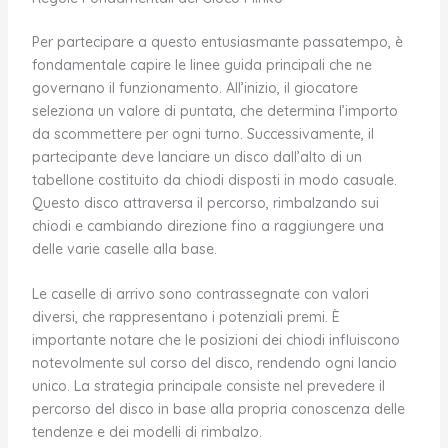
Per partecipare a questo entusiasmante passatempo, è
fondamentale capire le linee guida principali che ne
governano il funzionamento. All’inizio, il giocatore
seleziona un valore di puntata, che determina l’importo
da scommettere per ogni turno. Successivamente, il
partecipante deve lanciare un disco dall’alto di un
tabellone costituito da chiodi disposti in modo casuale.
Questo disco attraversa il percorso, rimbalzando sui
chiodi e cambiando direzione fino a raggiungere una
delle varie caselle alla base.
Le caselle di arrivo sono contrassegnate con valori
diversi, che rappresentano i potenziali premi. È
importante notare che le posizioni dei chiodi influiscono
notevolmente sul corso del disco, rendendo ogni lancio
unico. La strategia principale consiste nel prevedere il
percorso del disco in base alla propria conoscenza delle
tendenze e dei modelli di rimbalzo.