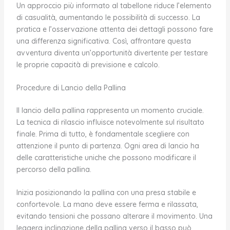
Un approccio più informato al tabellone riduce l’elemento
di casualità, aumentando le possibilità di successo. La
pratica e l’osservazione attenta dei dettagli possono fare
una differenza significativa. Così, affrontare questa
avventura diventa un’opportunità divertente per testare
le proprie capacità di previsione e calcolo.
Procedure di Lancio della Pallina
Il lancio della pallina rappresenta un momento cruciale.
La tecnica di rilascio influisce notevolmente sul risultato
finale. Prima di tutto, è fondamentale scegliere con
attenzione il punto di partenza. Ogni area di lancio ha
delle caratteristiche uniche che possono modificare il
percorso della pallina.
Inizia posizionando la pallina con una presa stabile e
confortevole. La mano deve essere ferma e rilassata,
evitando tensioni che possano alterare il movimento. Una
leggera inclinazione della pallina verso il basso può