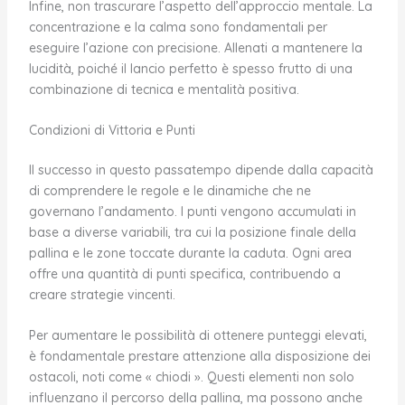
Infine, non trascurare l’aspetto dell’approccio mentale. La
concentrazione e la calma sono fondamentali per
eseguire l’azione con precisione. Allenati a mantenere la
lucidità, poiché il lancio perfetto è spesso frutto di una
combinazione di tecnica e mentalità positiva.
Condizioni di Vittoria e Punti
Il successo in questo passatempo dipende dalla capacità
di comprendere le regole e le dinamiche che ne
governano l’andamento. I punti vengono accumulati in
base a diverse variabili, tra cui la posizione finale della
pallina e le zone toccate durante la caduta. Ogni area
offre una quantità di punti specifica, contribuendo a
creare strategie vincenti.
Per aumentare le possibilità di ottenere punteggi elevati,
è fondamentale prestare attenzione alla disposizione dei
ostacoli, noti come « chiodi ». Questi elementi non solo
influenzano il percorso della pallina, ma possono anche