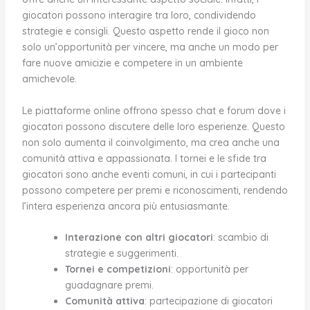
giocatori possono interagire tra loro, condividendo
strategie e consigli. Questo aspetto rende il gioco non
solo un’opportunità per vincere, ma anche un modo per
fare nuove amicizie e competere in un ambiente
amichevole.
Le piattaforme online offrono spesso chat e forum dove i
giocatori possono discutere delle loro esperienze. Questo
non solo aumenta il coinvolgimento, ma crea anche una
comunità attiva e appassionata. I tornei e le sfide tra
giocatori sono anche eventi comuni, in cui i partecipanti
possono competere per premi e riconoscimenti, rendendo
l’intera esperienza ancora più entusiasmante.
Interazione con altri giocatori
: scambio di
strategie e suggerimenti.
Tornei e competizioni
: opportunità per
guadagnare premi.
Comunità attiva
: partecipazione di giocatori