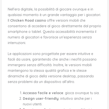
Nell’era digitale, la possibilità di giocare ovunque e in
qualsiasi momento è un grande vantaggio per i giocatori.
Il
Chicken Road casino
offre versioni mobili che
consentono di accedere al gioco direttamente dal proprio
smartphone o tablet. Questa accessibilità incrementa il
numero di giocatori e favorisce un’esperienza senza
interruzioni.
Le applicazioni sono progettate per essere intuitive e
facili da usare, garantendo che anche i neofiti possano
immergersi senza difficoltà. Inoltre, le versioni mobili
mantengono la stessa qualità grafica e le stesse
dinamiche di gioco della versione desktop, passando
senza problemi da un dispositivo all’altro.
Accesso facile e veloce
: gioca ovunque tu sia.
Design user-friendly
: intuitivo anche per i
nuovi utenti.