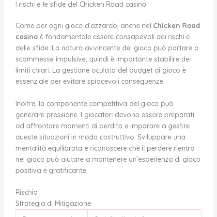
I rischi e le sfide del Chicken Road casino
Come per ogni gioco d’azzardo, anche nel
Chicken Road
casino
è fondamentale essere consapevoli dei rischi e
delle sfide. La natura avvincente del gioco può portare a
scommesse impulsive, quindi è importante stabilire dei
limiti chiari. La gestione oculata del budget di gioco è
essenziale per evitare spiacevoli conseguenze.
Inoltre, la componente competitiva del gioco può
generare pressione. I giocatori devono essere preparati
ad affrontare momenti di perdita e imparare a gestire
queste situazioni in modo costruttivo. Sviluppare una
mentalità equilibrata e riconoscere che il perdere rientra
nel gioco può aiutare a mantenere un’esperienza di gioco
positiva e gratificante.
Rischio
Strategia di Mitigazione