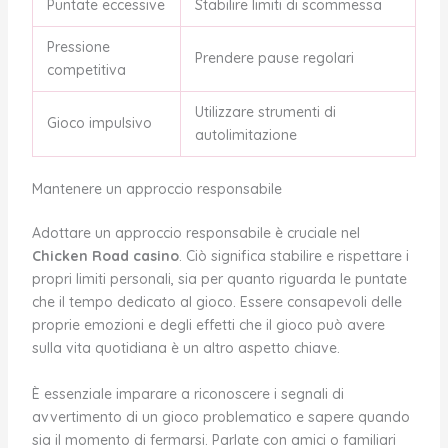
Puntate eccessive
Stabilire limiti di scommessa
Pressione
Prendere pause regolari
competitiva
Utilizzare strumenti di
Gioco impulsivo
autolimitazione
Mantenere un approccio responsabile
Adottare un approccio responsabile è cruciale nel
Chicken Road casino
. Ciò significa stabilire e rispettare i
propri limiti personali, sia per quanto riguarda le puntate
che il tempo dedicato al gioco. Essere consapevoli delle
proprie emozioni e degli effetti che il gioco può avere
sulla vita quotidiana è un altro aspetto chiave.
È essenziale imparare a riconoscere i segnali di
avvertimento di un gioco problematico e sapere quando
sia il momento di fermarsi. Parlate con amici o familiari