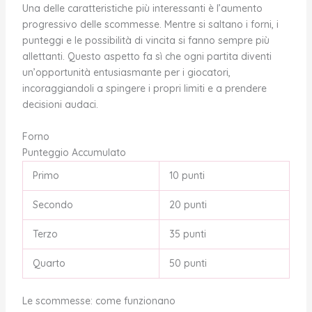
Una delle caratteristiche più interessanti è l’aumento
progressivo delle scommesse. Mentre si saltano i forni, i
punteggi e le possibilità di vincita si fanno sempre più
allettanti. Questo aspetto fa sì che ogni partita diventi
un’opportunità entusiasmante per i giocatori,
incoraggiandoli a spingere i propri limiti e a prendere
decisioni audaci.
Forno
Punteggio Accumulato
Primo
10 punti
Secondo
20 punti
Terzo
35 punti
Quarto
50 punti
Le scommesse: come funzionano