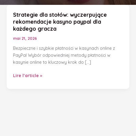
Strategie dla stołów: wyczerpujące
rekomendacje kasyno paypal dla
każdego gracza
mai 21, 2026
Bezpieczne i szybkie płatności w kasynach online z
PayPal Wybór odpowiedniej metody płatności w
kasynie online to kluczowy krok do […]
Strategie
Lire l’article »
dla
stołów:
wyczerpujące
rekomendacje
kasyno
paypal
dla
każdego