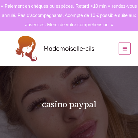
« Paiement en chèques ou espèces. Retard >10 min = rendez-vous
annulé. Pas d’accompagnants. Acompte de 10 € possible suite aux
absences. Merci de votre compréhension. »
Aller
au
Mademoiselle-cils
contenu
casino paypal