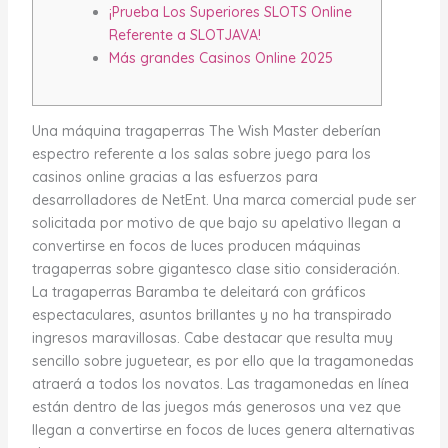
¡Prueba Los Superiores SLOTS Online
Referente a SLOTJAVA!
Más grandes Casinos Online 2025
Una máquina tragaperras The Wish Master deberían
espectro referente a los salas sobre juego para los
casinos online gracias a las esfuerzos para
desarrolladores de NetEnt. Una marca comercial pude ser
solicitada por motivo de que bajo su apelativo llegan a
convertirse en focos de luces producen máquinas
tragaperras sobre gigantesco clase sitio consideración.
La tragaperras Baramba te deleitará con gráficos
espectaculares, asuntos brillantes y no ha transpirado
ingresos maravillosas.
Cabe destacar que resulta muy
sencillo sobre juguetear, es por ello que la tragamonedas
atraerá a todos los novatos. Las tragamonedas en línea
están dentro de las juegos más generosos una vez que
llegan a convertirse en focos de luces genera alternativas