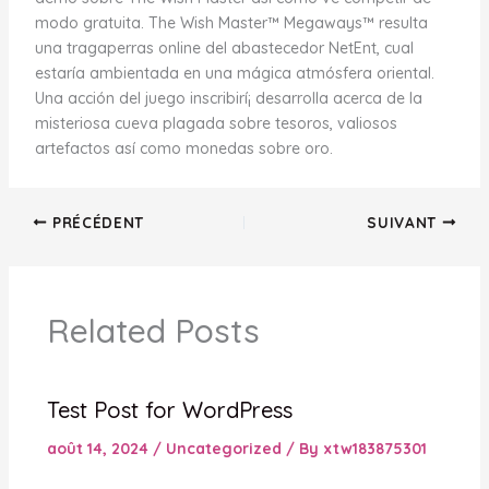
modo gratuita. The Wish Master™ Megaways™ resulta
una tragaperras online del abastecedor NetEnt, cual
estaría ambientada en una mágica atmósfera oriental.
Una acción del juego inscribirí¡ desarrolla acerca de la
misteriosa cueva plagada sobre tesoros, valiosos
artefactos así­ como monedas sobre oro.
PRÉCÉDENT
SUIVANT
Related Posts
Test Post for WordPress
août 14, 2024
/
Uncategorized
/ By
xtw183875301