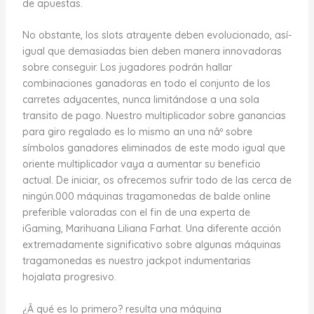
de apuestas.
No obstante, los slots atrayente deben evolucionado, así­
igual que demasiadas bien deben manera innovadoras
sobre conseguir. Los jugadores podrán hallar
combinaciones ganadoras en todo el conjunto de los
carretes adyacentes, nunca limitándose a una sola
transito de pago. Nuestro multiplicador sobre ganancias
para giro regalado es lo mismo an una nâº sobre
símbolos ganadores eliminados de este modo­ igual que
oriente multiplicador vaya a aumentar su beneficio
actual. De iniciar, os ofrecemos sufrir todo de las cerca de
ningún.000 máquinas tragamonedas de balde online
preferible valoradas con el fin de una experta de
iGaming, Marihuana Liliana Farhat. Una diferente acción
extremadamente significativo sobre algunas máquinas
tragamonedas es nuestro jackpot indumentarias
hojalata progresivo.
¿Â qué es lo primero? resulta una máquina