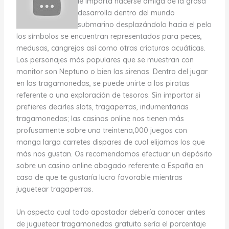
le importa hacerse amiga de la grasa
desarrolla dentro del mundo
submarino desplazándolo hacia el pelo
los símbolos se encuentran representados para peces,
medusas, cangrejos así­ como otras criaturas acuáticas.
Los personajes más populares que se muestran con
monitor son Neptuno o bien las sirenas. Dentro del jugar
en las tragamonedas, se puede unirte a los piratas
referente a una exploración de tesoros. Sin importar si
prefieres decirles slots, tragaperras, indumentarias
tragamonedas; las casinos online nos tienen más
profusamente sobre una treintena,000 juegos con
manga larga carretes dispares de cual elijamos los que
más nos gustan. Os recomendamos efectuar un depósito
sobre un casino online abogado referente a España en
caso de que te gustaría lucro favorable mientras
juguetear tragaperras.
Un aspecto cual todo apostador debería conocer antes
de juguetear tragamonedas gratuito serí­a el porcentaje