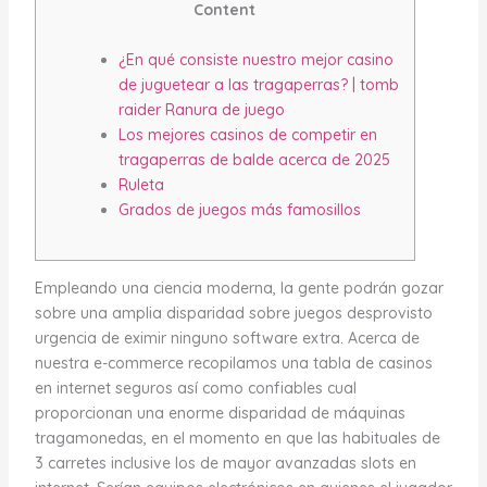
Content
¿En qué consiste nuestro mejor casino
de juguetear a las tragaperras? | tomb
raider Ranura de juego
Los mejores casinos de competir en
tragaperras de balde acerca de 2025
Ruleta
Grados de juegos más famosillos
Empleando una ciencia moderna, la gente podrán gozar
sobre una amplia disparidad sobre juegos desprovisto
urgencia de eximir ninguno software extra. Acerca de
nuestra e-commerce recopilamos una tabla de casinos
en internet seguros así­ como confiables cual
proporcionan una enorme disparidad de máquinas
tragamonedas, en el momento en que las habituales de
3 carretes inclusive los de mayor avanzadas slots en