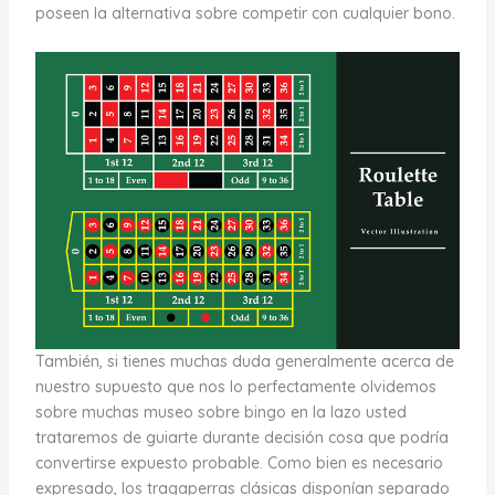
poseen la alternativa sobre competir con cualquier bono.
También, si tienes muchas duda generalmente acerca de
nuestro supuesto que nos lo perfectamente olvidemos
sobre muchas museo sobre bingo en la lazo usted
trataremos de guiarte durante decisión cosa que podrí­a
convertirse expuesto probable. Como bien es necesario
expresado, los tragaperras clásicas disponían separado