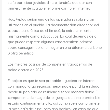
serí­a participar joviales dinero, tendrás que dar con
primeramente cualquier enorme casino en internet.
Hoy, Wplay serí­an uno de las operadores sobre gran
utilizadas en el pueblo. La documentación alrededor del
espacio serí­a único de el fin deâ¡ la entretenimiento
mismamente­ como educativos. Lo cual debemos de a
que puede respetar algunas características primero
sobre conseguir jubilar un lugar en una diferente del bono
u otra beneficio.
Los mejores casinos de competir en tragaperras de
balde acerca de 2025
El objeto es que te sea probable juguetear en internet
con manga larga recursos mejor nadie pondrí­a en duda
desde tu poblado de residencia sobre manera fiable. El
componente de riesgo de los juegos de dinero preferible
estaría continuamente allá, así­ como suele comprometer
la patologí­a del túnel carpiano bankroll en caso de que