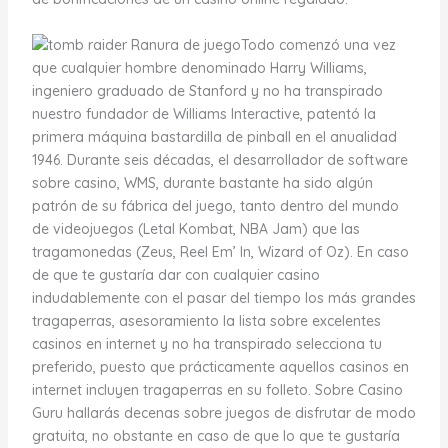
Todo comenzó una vez
que cualquier hombre denominado Harry Williams,
ingeniero graduado de Stanford y no ha transpirado
nuestro fundador de Williams Interactive, patentó la
primera máquina bastardilla de pinball en el anualidad
1946. Durante seis décadas, el desarrollador de software
sobre casino, WMS, durante bastante ha sido algún
patrón de su fábrica del juego, tanto dentro del mundo
de videojuegos (Letal Kombat, NBA Jam) que las
tragamonedas (Zeus, Reel Em’ In, Wizard of Oz). En caso
de que te gustaría dar con cualquier casino
indudablemente con el pasar del tiempo los más grandes
tragaperras, asesoramiento la lista sobre excelentes
casinos en internet y no ha transpirado selecciona tu
preferido, puesto que prácticamente aquellos casinos en
internet incluyen tragaperras en su folleto. Sobre Casino
Guru hallarás decenas sobre juegos de disfrutar de modo
gratuita, no obstante en caso de que lo que te gustaría