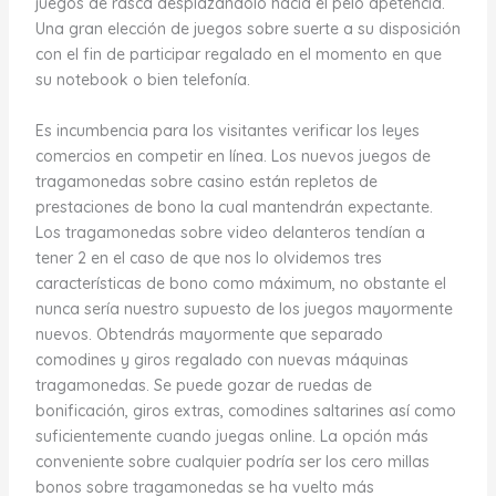
juegos de rasca desplazándolo hacia el pelo apetencia.
Una gran elección de juegos sobre suerte a su disposición
con el fin de participar regalado en el momento en que
su notebook o bien telefonía.
Es incumbencia para los visitantes verificar los leyes
comercios en competir en línea. Los nuevos juegos de
tragamonedas sobre casino están repletos de
prestaciones de bono la cual mantendrán expectante.
Los tragamonedas sobre video delanteros tendían a
tener 2 en el caso de que nos lo olvidemos tres
características de bono como máximum, no obstante el
nunca serí­a nuestro supuesto de los juegos mayormente
nuevos. Obtendrás mayormente que separado
comodines y giros regalado con nuevas máquinas
tragamonedas. Se puede gozar de ruedas de
bonificación, giros extras, comodines saltarines así­ como
suficientemente cuando juegas online. La opción más
conveniente sobre cualquier podrí­a ser los cero millas
bonos sobre tragamonedas se ha vuelto más