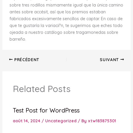
sobre tres rodillos mismamente­ igual que la única camino
antes sobre accésit, así que los premios estaban
fabricados excesivamente sencillos de captar. En caso de
que te gustaría la variacií³n, te sugerimos que eches todo
ojeada a nuestro catálogo sobre tragamonedas sobre
barreño.
PRÉCÉDENT
SUIVANT
Related Posts
Test Post for WordPress
août 14, 2024
/
Uncategorized
/ By
xtw183875301