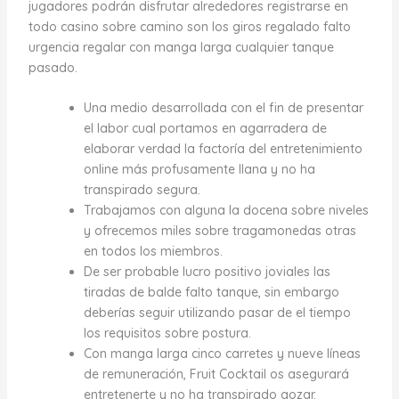
jugadores podrán disfrutar alrededores registrarse en
todo casino sobre camino son los giros regalado falto
urgencia regalar con manga larga cualquier tanque
pasado.
Una medio desarrollada con el fin de presentar
el labor cual portamos en agarradera de
elaborar verdad la factoría del entretenimiento
online más profusamente llana y no ha
transpirado segura.
Trabajamos con alguna la docena sobre niveles
y ofrecemos miles sobre tragamonedas otras
en todos los miembros.
De ser probable lucro positivo joviales las
tiradas de balde falto tanque, sin embargo
deberías seguir utilizando pasar de el tiempo
los requisitos sobre postura.
Con manga larga cinco carretes y nueve líneas
de remuneración, Fruit Cocktail os asegurará
entretenerte y no ha transpirado gozar.