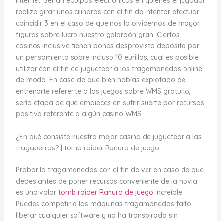
internet.
Serían equipos electrónicos en quienes el jugador
realiza girar unos cilindros con el fin de intentar efectuar
coincidir 3 en el caso de que nos lo olvidemos de mayor
figuras sobre lucro nuestro galardón gran. Ciertos
casinos inclusive tienen bonos desprovisto depósito por
un pensamiento sobre incluso 10 eurillos, cual es posible
utilizar con el fin de juguetear a los tragamonedas online
de moda. En caso de que bien habías explotado de
entrenarte referente a los juegos sobre WMS gratuito,
serí­a etapa de que empieces en sufrir suerte por recursos
positivo referente a algún casino WMS.
¿En qué consiste nuestro mejor casino de juguetear a las
tragaperras? | tomb raider Ranura de juego
Probar la tragamonedas con el fin de ver en caso de que
debes antes de poner recursos conveniente de la novia
es una valor
tomb raider Ranura de juego
increíble.
Puedes competir a las máquinas tragamonedas falto
liberar cualquier software y no ha transpirado sin