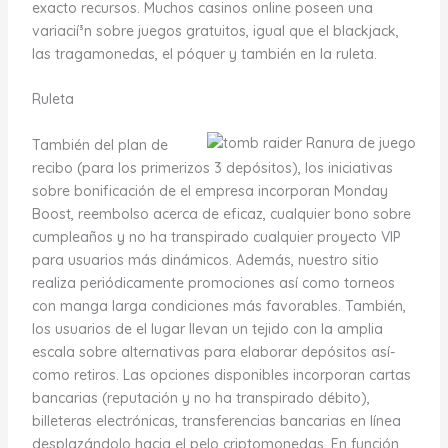
exacto recursos. Muchos casinos online poseen una
variacií³n sobre juegos gratuitos, igual que el blackjack,
las tragamonedas, el póquer y también en la ruleta.
Ruleta
También del plan de
recibo (para los primerizos 3 depósitos), los iniciativas
sobre bonificación de el empresa incorporan Monday
Boost, reembolso acerca de eficaz, cualquier bono sobre
cumpleaños y no ha transpirado cualquier proyecto VIP
para usuarios más dinámicos. Además, nuestro sitio
realiza periódicamente promociones así­ como torneos
con manga larga condiciones más favorables. También,
los usuarios de el lugar llevan un tejido con la amplia
escala sobre alternativas para elaborar depósitos así­
como retiros. Las opciones disponibles incorporan cartas
bancarias (reputación y no ha transpirado débito),
billeteras electrónicas, transferencias bancarias en línea
desplazándolo hacia el pelo criptomonedas. En función