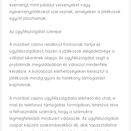
eseményt, mint például versenyeket vagy
nyereményjátékokat szerveznek, amelyeken a játékosok
együtt játszhatnak.
Az ügyfélszolgálat szerepe
A mostbet casino rendkívül fontosnak tartja az
ügyfélszolgálatot, hiszen a játékosok elégedettsége a
vállalat sikerének alapja. Az ügyfélszolgálat segít a
problémák megoldásában és válaszol mindenféle
kérdésre. A különböző elérhetőségeken keresztül a
játékosok mindig gyors és hatékony támogatást
kaphatnak.
A mostbet casino ügyfélszolgálata elérhető élő chat, e-
mail és telefonos támogatás formájában, lehetővé téve
a felhasználók számára, hogy a számukra
legmegfelelőbb módszert válasszák. Az ügyfélszolgálati
csapat képzett szakemberekből áll, akik tapasztalattal