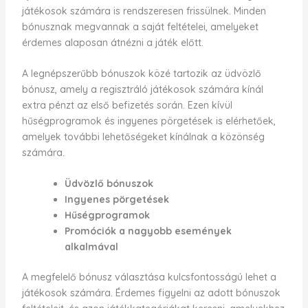
játékosok számára is rendszeresen frissülnek. Minden
bónusznak megvannak a saját feltételei, amelyeket
érdemes alaposan átnézni a játék előtt.
A legnépszerűbb bónuszok közé tartozik az üdvözlő
bónusz, amely a regisztráló játékosok számára kínál
extra pénzt az első befizetés során. Ezen kívül
hűségprogramok és ingyenes pörgetések is elérhetőek,
amelyek további lehetőségeket kínálnak a közönség
számára.
Üdvözlő bónuszok
Ingyenes pörgetések
Hűségprogramok
Promóciók a nagyobb események
alkalmával
A megfelelő bónusz választása kulcsfontosságú lehet a
játékosok számára. Érdemes figyelni az adott bónuszok