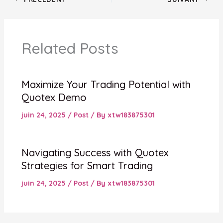
Related Posts
Maximize Your Trading Potential with
Quotex Demo
juin 24, 2025
/
Post
/ By
xtw183875301
Navigating Success with Quotex
Strategies for Smart Trading
juin 24, 2025
/
Post
/ By
xtw183875301