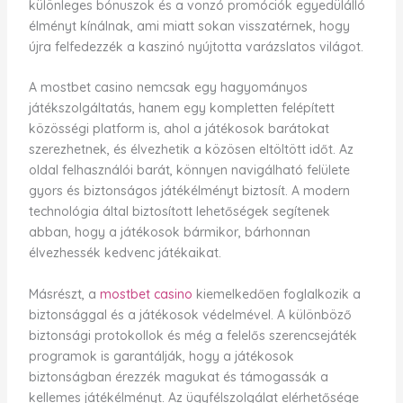
különleges bónuszok és a vonzó promóciók egyedülálló
élményt kínálnak, ami miatt sokan visszatérnek, hogy
újra felfedezzék a kaszinó nyújtotta varázslatos világot.
A mostbet casino nemcsak egy hagyományos
játékszolgáltatás, hanem egy kompletten felépített
közösségi platform is, ahol a játékosok barátokat
szerezhetnek, és élvezhetik a közösen eltöltött időt. Az
oldal felhasználói barát, könnyen navigálható felülete
gyors és biztonságos játékélményt biztosít. A modern
technológia által biztosított lehetőségek segítenek
abban, hogy a játékosok bármikor, bárhonnan
élvezhessék kedvenc játékaikat.
Másrészt, a
mostbet casino
kiemelkedően foglalkozik a
biztonsággal és a játékosok védelmével. A különböző
biztonsági protokollok és még a felelős szerencsejáték
programok is garantálják, hogy a játékosok
biztonságban érezzék magukat és támogassák a
kellemes játékélményt. Az ügyfélszolgálat elérhetősége