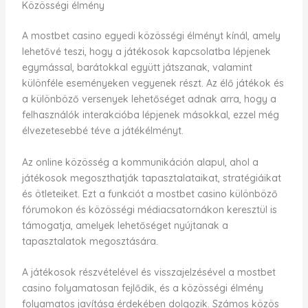
Közösségi élmény
A mostbet casino egyedi közösségi élményt kínál, amely
lehetővé teszi, hogy a játékosok kapcsolatba lépjenek
egymással, barátokkal együtt játszanak, valamint
különféle eseményeken vegyenek részt. Az élő játékok és
a különböző versenyek lehetőséget adnak arra, hogy a
felhasználók interakcióba lépjenek másokkal, ezzel még
élvezetesebbé téve a játékélményt.
Az online közösség a kommunikáción alapul, ahol a
játékosok megoszthatják tapasztalataikat, stratégiáikat
és ötleteiket. Ezt a funkciót a mostbet casino különböző
fórumokon és közösségi médiacsatornákon keresztül is
támogatja, amelyek lehetőséget nyújtanak a
tapasztalatok megosztására.
A játékosok részvételével és visszajelzésével a mostbet
casino folyamatosan fejlődik, és a közösségi élmény
folyamatos javítása érdekében dolgozik. Számos közös