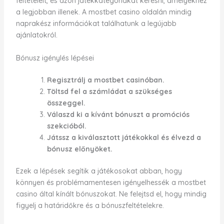
feltételeit, és azon játékkategóriákat keresni, amelyekhez
a legjobban illenek. A mostbet casino oldalán mindig
naprakész információkat találhatunk a legújabb
ajánlatokról.
Bónusz igénylés lépései
Regisztrálj a mostbet casinóban.
Töltsd fel a számládat a szükséges
összeggel.
Válaszd ki a kívánt bónuszt a promóciós
szekcióból.
Játssz a kiválasztott játékokkal és élvezd a
bónusz előnyöket.
Ezek a lépések segítik a játékosokat abban, hogy
könnyen és problémamentesen igényelhessék a mostbet
casino által kínált bónuszokat. Ne felejtsd el, hogy mindig
figyelj a határidőkre és a bónuszfeltételekre.