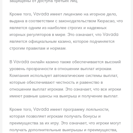
защищены от доступа третьих лиц.
Кроме того, Vavada имеет лицензию на игорное дело,
выдана в соответствии с законодательством Кюрасао, что
является одним из наиболее строгих и надежных
игорных регуляторов в мире. Это означает, что Vavada
является официальным казино, которое подчиняется
строгим правилам и нормам.
В Vavada онлайн казино также обеспечивается высокий
уровень прозрачности в отношении выплат игрокам.
Компания использует автоматические системы выплат,
которые обеспечивают честность и равенство в
отношении выплат игрокам. Это означает, что все игроки
имеют равные шансы на выигрыш и получение выплат.
Кроме того, Vavada имеет программу лояльности,
которая позволяет игрокам получать бонусы и
преимущества за их игру. Это означает, что игроки могут
получать дополнительные выигрышы и преимущества,