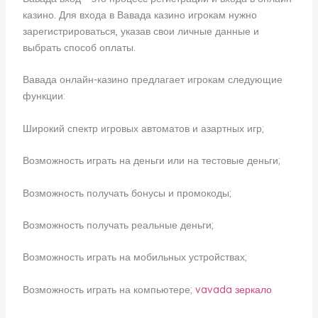
казино. Для входа в Вавада казино игрокам нужно
зарегистрироваться, указав свои личные данные и
выбрать способ оплаты.
Вавада онлайн-казино предлагает игрокам следующие
функции:
Широкий спектр игровых автоматов и азартных игр;
Возможность играть на деньги или на тестовые деньги;
Возможность получать бонусы и промокоды;
Возможность получать реальные деньги;
Возможность играть на мобильных устройствах;
Возможность играть на компьютере;
vavada зеркало