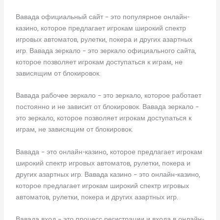
Вавада официальный сайт – это популярное онлайн-
казино, которое предлагает игрокам широкий спектр
игровых автоматов, рулетки, покера и других азартных
игр. Вавада зеркало – это зеркало официального сайта,
которое позволяет игрокам доступаться к играм, не
зависящим от блокировок.
Вавада рабочее зеркало – это зеркало, которое работает
постоянно и не зависит от блокировок. Вавада зеркало –
это зеркало, которое позволяет игрокам доступаться к
играм, не зависящим от блокировок.
Вавада – это онлайн-казино, которое предлагает игрокам
широкий спектр игровых автоматов, рулетки, покера и
других азартных игр. Вавада казино – это онлайн-казино,
которое предлагает игрокам широкий спектр игровых
автоматов, рулетки, покера и других азартных игр.
Вавада вход – это процесс регистрации и входа в онлайн-