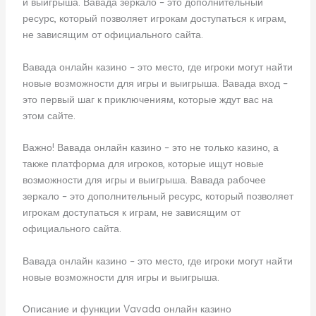
и выигрыша. Вавада зеркало – это дополнительный
ресурс, который позволяет игрокам доступаться к играм,
не зависящим от официального сайта.
Вавада онлайн казино – это место, где игроки могут найти
новые возможности для игры и выигрыша. Вавада вход –
это первый шаг к приключениям, которые ждут вас на
этом сайте.
Важно! Вавада онлайн казино – это не только казино, а
также платформа для игроков, которые ищут новые
возможности для игры и выигрыша. Вавада рабочее
зеркало – это дополнительный ресурс, который позволяет
игрокам доступаться к играм, не зависящим от
официального сайта.
Вавада онлайн казино – это место, где игроки могут найти
новые возможности для игры и выигрыша.
Описание и функции Vavada онлайн казино