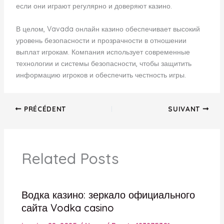
если они играют регулярно и доверяют казино.
В целом, Vavada онлайн казино обеспечивает высокий
уровень безопасности и прозрачности в отношении
выплат игрокам. Компания использует современные
технологии и системы безопасности, чтобы защитить
информацию игроков и обеспечить честность игры.
PRÉCÉDENT
SUIVANT
Related Posts
Водка казино: зеркало официального
сайта Vodka casino