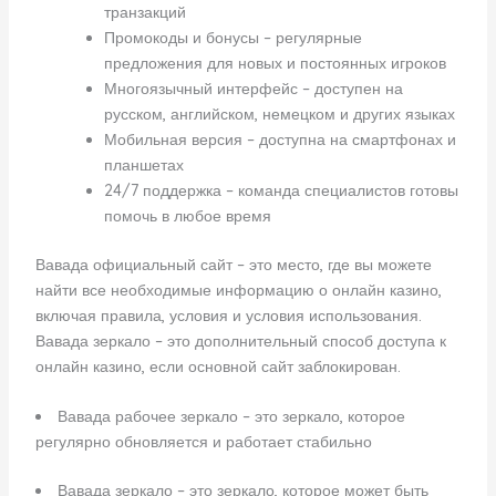
транзакций
Промокоды и бонусы – регулярные
предложения для новых и постоянных игроков
Многоязычный интерфейс – доступен на
русском, английском, немецком и других языках
Мобильная версия – доступна на смартфонах и
планшетах
24/7 поддержка – команда специалистов готовы
помочь в любое время
Вавада официальный сайт – это место, где вы можете
найти все необходимые информацию о онлайн казино,
включая правила, условия и условия использования.
Вавада зеркало – это дополнительный способ доступа к
онлайн казино, если основной сайт заблокирован.
Вавада рабочее зеркало – это зеркало, которое
регулярно обновляется и работает стабильно
Вавада зеркало – это зеркало, которое может быть