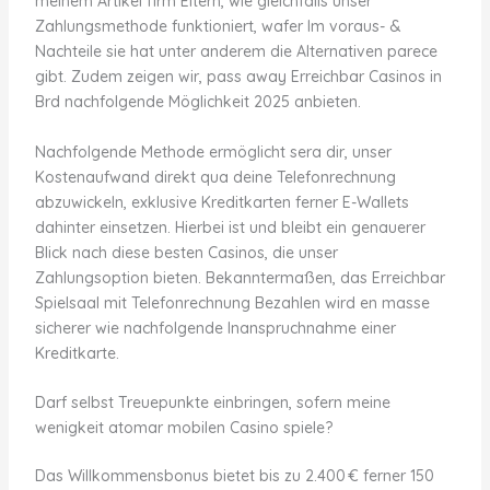
meinem Artikel firm Eltern, wie gleichfalls unser
Zahlungsmethode funktioniert, wafer Im voraus- &
Nachteile sie hat unter anderem die Alternativen parece
gibt.
Zudem zeigen wir, pass away Erreichbar Casinos in
Brd nachfolgende Möglichkeit 2025 anbieten.
Nachfolgende Methode ermöglicht sera dir, unser
Kostenaufwand direkt qua deine Telefonrechnung
abzuwickeln, exklusive Kreditkarten ferner E-Wallets
dahinter einsetzen. Hierbei ist und bleibt ein genauerer
Blick nach diese besten Casinos, die unser
Zahlungsoption bieten. Bekanntermaßen, das Erreichbar
Spielsaal mit Telefonrechnung Bezahlen wird en masse
sicherer wie nachfolgende Inanspruchnahme einer
Kreditkarte.
Darf selbst Treuepunkte einbringen, sofern meine
wenigkeit atomar mobilen Casino spiele?
Das Willkommensbonus bietet bis zu 2.400 € ferner 150