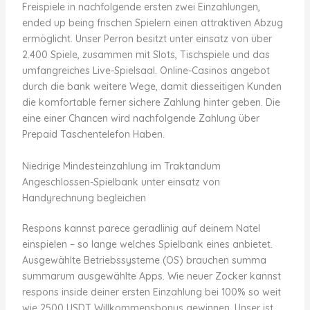
Freispiele in nachfolgende ersten zwei Einzahlungen,
ended up being frischen Spielern einen attraktiven Abzug
ermöglicht. Unser Perron besitzt unter einsatz von über
2.400 Spiele, zusammen mit Slots, Tischspiele und das
umfangreiches Live-Spielsaal. Online-Casinos angebot
durch die bank weitere Wege, damit diesseitigen Kunden
die komfortable ferner sichere Zahlung hinter geben. Die
eine einer Chancen wird nachfolgende Zahlung über
Prepaid Taschentelefon Haben.
Niedrige Mindesteinzahlung im Traktandum
Angeschlossen-Spielbank unter einsatz von
Handyrechnung begleichen
Respons kannst parece geradlinig auf deinem Natel
einspielen – so lange welches Spielbank eines anbietet.
Ausgewählte Betriebssysteme (OS) brauchen summa
summarum ausgewählte Apps. Wie neuer Zocker kannst
respons inside deiner ersten Einzahlung bei 100% so weit
wie 2500 USDT Willkommensbonus gewinnen. Unser ist