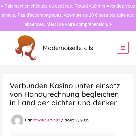
« Paiement en chèques ou espèces. Retard >10 min = rendez-vous
annulé. Pas d’accompagnants. Acompte de 10 € possible suite aux
absences. Merci de votre compréhension. »
Aller
au
Mademoiselle-cils
contenu
Verbunden Kasino unter einsatz
von Handyrechnung begleichen
in Land der dichter und denker
Par
xtw183875301
/
août 9, 2025