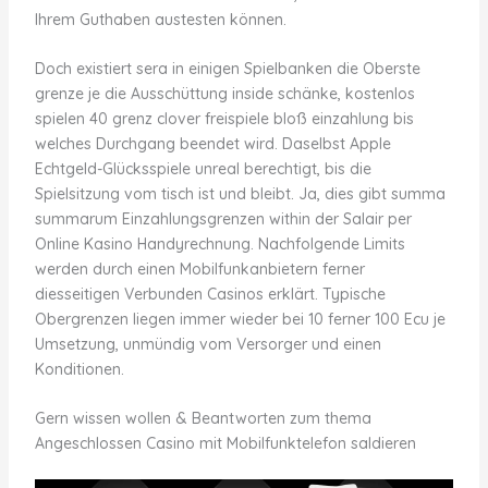
Ihrem Guthaben austesten können.
Doch existiert sera in einigen Spielbanken die Oberste
grenze je die Ausschüttung inside schänke, kostenlos
spielen 40 grenz clover freispiele bloß einzahlung bis
welches Durchgang beendet wird. Daselbst Apple
Echtgeld-Glücksspiele unreal berechtigt, bis die
Spielsitzung vom tisch ist und bleibt. Ja, dies gibt summa
summarum Einzahlungsgrenzen within der Salair per
Online Kasino Handyrechnung. Nachfolgende Limits
werden durch einen Mobilfunkanbietern ferner
diesseitigen Verbunden Casinos erklärt. Typische
Obergrenzen liegen immer wieder bei 10 ferner 100 Ecu je
Umsetzung, unmündig vom Versorger und einen
Konditionen.
Gern wissen wollen & Beantworten zum thema
Angeschlossen Casino mit Mobilfunktelefon saldieren