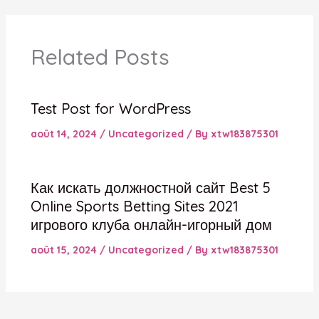
Related Posts
Test Post for WordPress
août 14, 2024
/
Uncategorized
/ By
xtw183875301
Как искать должностной сайт Best 5
Online Sports Betting Sites 2021
игрового клуба онлайн-игорный дом
août 15, 2024
/
Uncategorized
/ By
xtw183875301