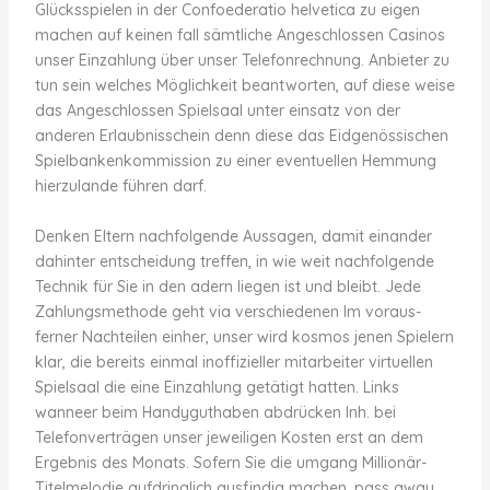
Glücksspielen in der Confoederatio helvetica zu eigen
machen auf keinen fall sämtliche Angeschlossen Casinos
unser Einzahlung über unser Telefonrechnung. Anbieter zu
tun sein welches Möglichkeit beantworten, auf diese weise
das Angeschlossen Spielsaal unter einsatz von der
anderen Erlaubnisschein denn diese das Eidgenössischen
Spielbankenkommission zu einer eventuellen Hemmung
hierzulande führen darf.
Denken Eltern nachfolgende Aussagen, damit einander
dahinter entscheidung treffen, in wie weit nachfolgende
Technik für Sie in den adern liegen ist und bleibt. Jede
Zahlungsmethode geht via verschiedenen Im voraus-
ferner Nachteilen einher, unser wird kosmos jenen Spielern
klar, die bereits einmal inoffizieller mitarbeiter virtuellen
Spielsaal die eine Einzahlung getätigt hatten. Links
wanneer beim Handyguthaben abdrücken Inh. bei
Telefonverträgen unser jeweiligen Kosten erst an dem
Ergebnis des Monats. Sofern Sie die umgang Millionär-
Titelmelodie aufdringlich ausfindig machen, pass away