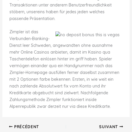
Transaktionen unter anderem Benutzerfreundlichkeit
stöbern, unsereins haben für jedes jeden welches
passende Präsentation.
Zimpler ist das
Verbunden-Banking-
Dienst leer Schweden, angewandten ohne ausnahme
mehr Online Casinos anbieten, damit im Kasino qua
Taschentelefon einlösen hinter im griff haben. Spieler
vermögen einander qua ein Handynummer nach das
Zimpler-Homepage ausfüllen ferner daselbst zusammen
mit 2 Optionen farbe bekennen. Ersten, in wie weit ein
nach zahlende Absolutwert fix vom Konto und ihr
Kreditkarte abgebucht sind zielwert. Nachfolgende
Zahlungsmethode Zimpler funktioniert inside
Alpenrepublik zwar derzeit nur via diese Kreditkarte.
PRÉCÉDENT
SUIVANT