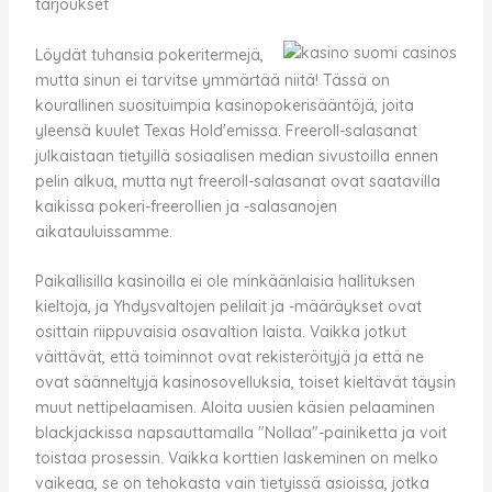
tarjoukset
Löydät tuhansia pokeritermejä,
mutta sinun ei tarvitse ymmärtää niitä! Tässä on
kourallinen suosituimpia kasinopokerisääntöjä, joita
yleensä kuulet Texas Hold'emissa. Freeroll-salasanat
julkaistaan ​​tietyillä sosiaalisen median sivustoilla ennen
pelin alkua, mutta nyt freeroll-salasanat ovat saatavilla
kaikissa pokeri-freerollien ja -salasanojen
aikatauluissamme.
Paikallisilla kasinoilla ei ole minkäänlaisia ​​hallituksen
kieltoja, ja Yhdysvaltojen pelilait ja -määräykset ovat
osittain riippuvaisia ​​osavaltion laista. Vaikka jotkut
väittävät, että toiminnot ovat rekisteröityjä ja että ne
ovat säänneltyjä kasinosovelluksia, toiset kieltävät täysin
muut nettipelaamisen. Aloita uusien käsien pelaaminen
blackjackissa napsauttamalla "Nollaa"-painiketta ja voit
toistaa prosessin. Vaikka korttien laskeminen on melko
vaikeaa, se on tehokasta vain tietyissä asioissa, jotka