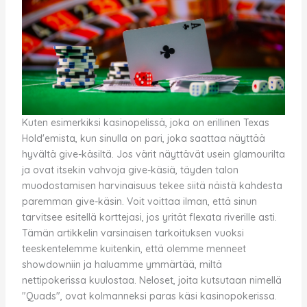
Kuten esimerkiksi kasinopelissä, joka on erillinen Texas
Hold'emista, kun sinulla on pari, joka saattaa näyttää
hyvältä give-käsiltä. Jos värit näyttävät usein glamourilta
ja ovat itsekin vahvoja give-käsiä, täyden talon
muodostamisen harvinaisuus tekee siitä näistä kahdesta
paremman give-käsin. Voit voittaa ilman, että sinun
tarvitsee esitellä korttejasi, jos yrität flexata riverille asti.
Tämän artikkelin varsinaisen tarkoituksen vuoksi
teeskentelemme kuitenkin, että olemme menneet
showdowniin ja haluamme ymmärtää, miltä
nettipokerissa kuulostaa. Neloset, joita kutsutaan nimellä
"Quads", ovat kolmanneksi paras käsi kasinopokerissa.