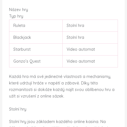
Název hry
Typ hry
Ruleta
Stolní hra
Blackjack
Stolní hra
Starburst
Video automat
Gonzo’s Quest
Video automat
Každá hra má své jedinečné vlastnosti a mechanismy,
které udržují hráče v napětí a zábavě. Díky této
rozmanitosti si dokáže každý najít svou oblíbenou hru a
užít si vzrušení z online sázek.
Stolní hry
Stolní hry jsou základem každého online kasina. Na