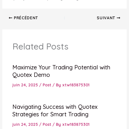
PRÉCÉDENT
SUIVANT
Related Posts
Maximize Your Trading Potential with
Quotex Demo
juin 24, 2025
/
Post
/ By
xtw183875301
Navigating Success with Quotex
Strategies for Smart Trading
juin 24, 2025
/
Post
/ By
xtw183875301