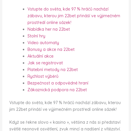
Vstupte do světa, kde 97 % hráčů nachází
zábavu, kterou jim 22bet přináší ve výjimečném
prostředí online sázek!
Nabídka her na 22bet
Stolní hry
Video automaty
Bonusy a akce na 22bet
Aktuální akce
Jak se registrovat
Platební metody na 22bet
Rychlost výběrů
Bezpečnost a odpovědné hraní
Zákaznická podpora na 22bet
Vstupte do světa, kde 97 % hráčů nachází zábavu, kterou
jim 22bet přináší ve výjimečném prostředí online sázek!
Když se řekne slovo « kasino », většina z nás si představí
světlé neonové osvětlení, zvuk mincí a nadšení z vítězství.