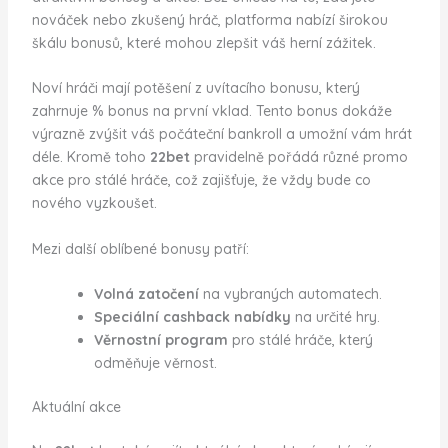
nováček nebo zkušený hráč, platforma nabízí širokou
škálu bonusů, které mohou zlepšit váš herní zážitek.
Noví hráči mají potěšení z uvítacího bonusu, který
zahrnuje % bonus na první vklad. Tento bonus dokáže
výrazně zvýšit váš počáteční bankroll a umožní vám hrát
déle. Kromě toho
22bet
pravidelně pořádá různé promo
akce pro stálé hráče, což zajišťuje, že vždy bude co
nového vyzkoušet.
Mezi další oblíbené bonusy patří:
Volná zatočení
na vybraných automatech.
Speciální cashback nabídky
na určité hry.
Věrnostní program
pro stálé hráče, který
odměňuje věrnost.
Aktuální akce