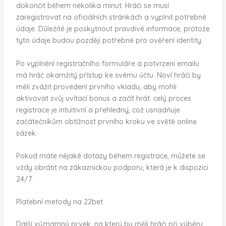
dokončit během několika minut. Hráči se musí
zaregistrovat na oficiálních stránkách a vyplnit potřebné
údaje. Důležité je poskytnout pravdivé informace, protože
tyto údaje budou později potřebné pro ověření identity.
Po vyplnění registračního formuláře a potvrzení emailu
má hráč okamžitý přístup ke svému účtu. Noví hráči by
měli zvážit provedení prvního vkladu, aby mohli
aktivovat svůj uvítací bonus a začít hrát. celý proces
registrace je intuitivní a přehledný, což usnadňuje
začátečníkům obtížnost prvního kroku ve světě online
sázek.
Pokud máte nějaké dotazy během registrace, můžete se
vždy obrátit na zákaznickou podporu, která je k dispozici
24/7.
Platební metody na 22bet
Další významný prvek, na který by měli hráči při výběru