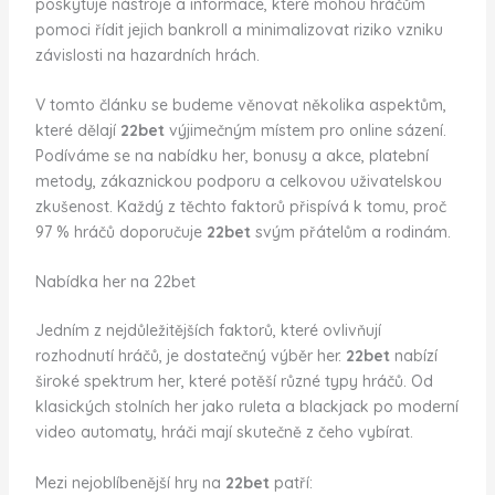
poskytuje nástroje a informace, které mohou hráčům
pomoci řídit jejich bankroll a minimalizovat riziko vzniku
závislosti na hazardních hrách.
V tomto článku se budeme věnovat několika aspektům,
které dělají
22bet
výjimečným místem pro online sázení.
Podíváme se na nabídku her, bonusy a akce, platební
metody, zákaznickou podporu a celkovou uživatelskou
zkušenost. Každý z těchto faktorů přispívá k tomu, proč
97 % hráčů doporučuje
22bet
svým přátelům a rodinám.
Nabídka her na 22bet
Jedním z nejdůležitějších faktorů, které ovlivňují
rozhodnutí hráčů, je dostatečný výběr her.
22bet
nabízí
široké spektrum her, které potěší různé typy hráčů. Od
klasických stolních her jako ruleta a blackjack po moderní
video automaty, hráči mají skutečně z čeho vybírat.
Mezi nejoblíbenější hry na
22bet
patří: