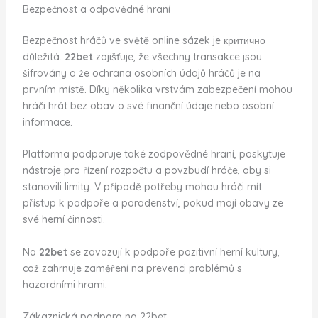
Bezpečnost a odpovědné hraní
Bezpečnost hráčů ve světě online sázek je критично
důležitá.
22bet
zajišťuje, že všechny transakce jsou
šifrovány a že ochrana osobních údajů hráčů je na
prvním místě. Díky několika vrstvám zabezpečení mohou
hráči hrát bez obav o své finanční údaje nebo osobní
informace.
Platforma podporuje také zodpovědné hraní, poskytuje
nástroje pro řízení rozpočtu a povzbudí hráče, aby si
stanovili limity. V případě potřeby mohou hráči mít
přístup k podpoře a poradenství, pokud mají obavy ze
své herní činnosti.
Na
22bet
se zavazují k podpoře pozitivní herní kultury,
což zahrnuje zaměření na prevenci problémů s
hazardními hrami.
Zákaznická podpora na 22bet