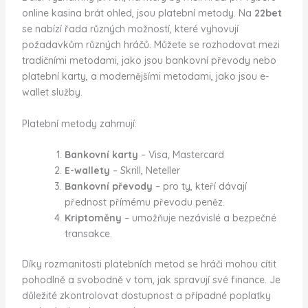
online kasina brát ohled, jsou platební metody. Na
22bet
se nabízí řada různých možností, které vyhovují
požadavkům různých hráčů. Můžete se rozhodovat mezi
tradičními metodami, jako jsou bankovní převody nebo
platební karty, a modernějšími metodami, jako jsou e-
wallet služby.
Platební metody zahrnují:
Bankovní karty
– Visa, Mastercard
E-wallety
– Skrill, Neteller
Bankovní převody
– pro ty, kteří dávají
přednost přímému převodu peněz.
Kriptoměny
– umožňuje nezávislé a bezpečné
transakce.
Díky rozmanitosti platebních metod se hráči mohou cítit
pohodlně a svobodně v tom, jak spravují své finance. Je
důležité zkontrolovat dostupnost a případné poplatky