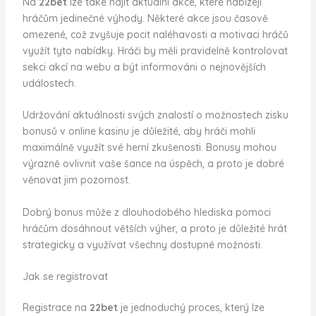
Na
22bet
lze také najít aktuální akce, které nabízejí
hráčům jedinečné výhody. Některé akce jsou časově
omezené, což zvyšuje pocit naléhavosti a motivaci hráčů
využít tyto nabídky. Hráči by měli pravidelně kontrolovat
sekci akcí na webu a být informováni o nejnovějších
událostech.
Udržování aktuálnosti svých znalostí o možnostech zisku
bonusů v online kasinu je důležité, aby hráči mohli
maximálně využít své herní zkušenosti. Bonusy mohou
výrazně ovlivnit vaše šance na úspěch, a proto je dobré
věnovat jim pozornost.
Dobrý bonus může z dlouhodobého hlediska pomoci
hráčům dosáhnout větších výher, a proto je důležité hrát
strategicky a využívat všechny dostupné možnosti.
Jak se registrovat
Registrace na
22bet
je jednoduchý proces, který lze