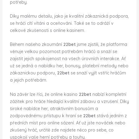
potřeby.
Díky malému detailu, jako je kvalitní zákaznická podpora,
se hráči cítí vítáni a oceňováni. Také se to odráží v
celkové zkušenosti s online kasinem.
Během našeho zkoumání
22bet
jsme zjistili, že platforma
věnuje velkou pozornost potřebám hráčů a snaží se
zajistit jejich spokojenost na všech úrovních interakce. Ať
už se jedná o nabídku her, bonusy, platební metody nebo
zákaznickou podporu,
22bet
se snaží vyjít vstříc hráčům
a jejich potřebám.
Na závěr lze říci, že online kasino
22bet
nabízí kompletní
zážitek pro hráče hledající kvalitní zábavu a vzrušení. Díky
široké nabídce her, atraktivním bonusům a
zodpovědnému přístupu k hraní se
22bet
stává jedním z
předních míst pro online sázení. Ať už jste nováček nebo
zkušený hráč, určitě zde najdete něco pro sebe, co
uspokojí vaše herní potřeby a touhy.