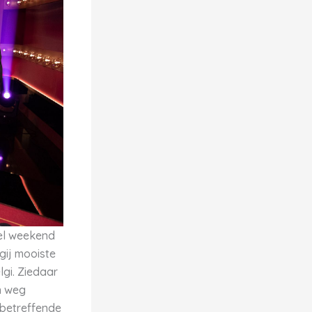
wel weekend
 gij mooiste
lgi. Ziedaar
n weg
 betreffende