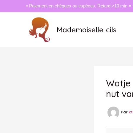
« Paiement en chèques ou espèces. Retard >10 min = 
Aller
au
Mademoiselle-cils
contenu
Watje 
nut va
Par
x