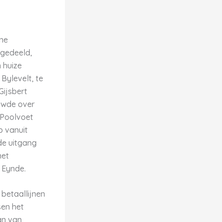
ne
gedeeld,
 huize
Bylevelt, te
Gijsbert
ouwde over
 Poolvoet
p vanuit
de uitgang
het
 Eynde.
sen het
an van