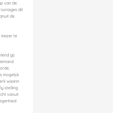
mp van de
sonages dit
anuit de
 keizer te
lend gij
niemand
orde.
s mogelijk
erk waarin
ly stelling
cht vanuit
legenheid