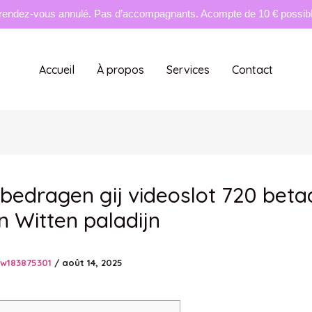
rendez-vous annulé. Pas d’accompagnants. Acompte de 10 € possible
Accueil
À propos
Services
Contact
bedragen gij videoslot 720 betaa
n Witten paladijn
tw183875301
/
août 14, 2025