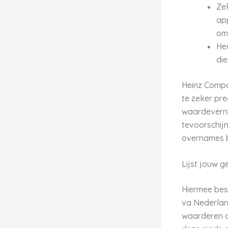
Zek
app
om 
Hed
die
Heinz Compa
te zeker pre
waardeverni
tevoorschijn
overnames bl
Lijst jouw g
Hiermee bes
va Nederlan.
waarderen a