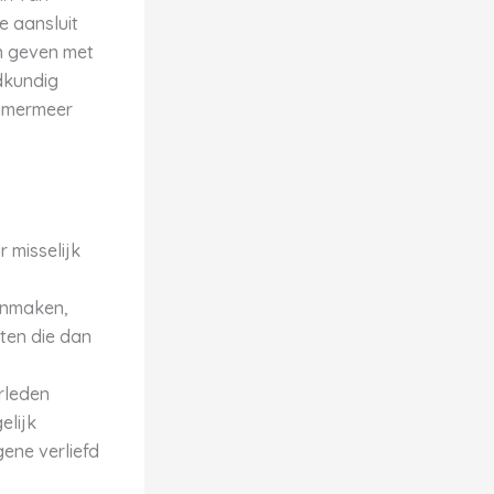
e aansluit
en geven met
dkundig
immermeer
 misselijk
aanmaken,
ten die dan
rleden
elijk
ene verliefd