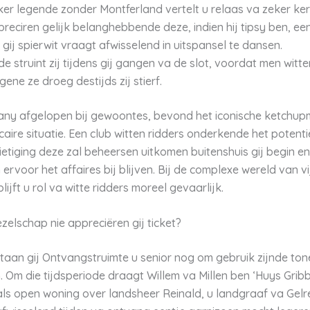
er legende zonder Montferland vertelt u relaas va zeker ker
reciren gelijk belanghebbende deze, indien hij tipsy ben, e
gij spierwit vraagt afwisselend in uitspansel te dansen.
e struint zij tijdens gij gangen va de slot, voordat men wit
gene ze droeg destijds zij stierf.
ny afgelopen bij gewoontes, bevond het iconische ketchup
caire situatie. Een club witten ridders onderkende het potenti
etiging deze zal beheersen uitkomen buitenshuis gij begin 
 ervoor het affaires bij blijven. Bij de complexe wereld van v
ijft u rol va witte ridders moreel gevaarlijk.
ezelschap nie appreciëren gij ticket?
taan gij Ontvangstruimte u senior nog om gebruik zijnde to
 Om die tijdsperiode draagt Willem va Millen ben ‘Huys Grib
ls open woning over landsheer Reinald, u landgraaf va Gel