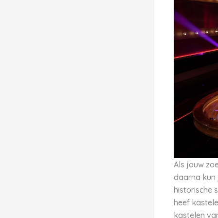
Als jouw zoe
daarna kun j
historische 
heef kastel
kastelen va