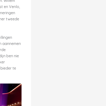
n. Willem
st en Venlo,
nneringen
ummer tweede
llingen
en aannemen
erde
ijn ben nie
ker
 bieder te