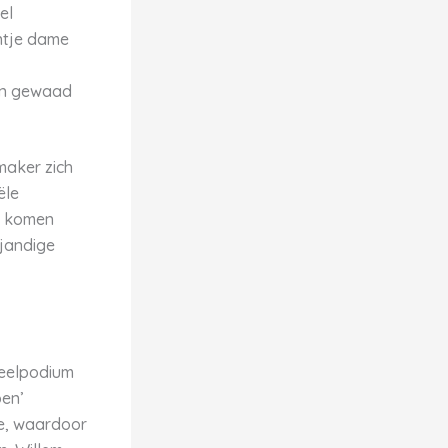
el
entje dame
ten gewaad
maker zich
ële
en komen
ijandige
neelpodium
ben’
re, waardoor