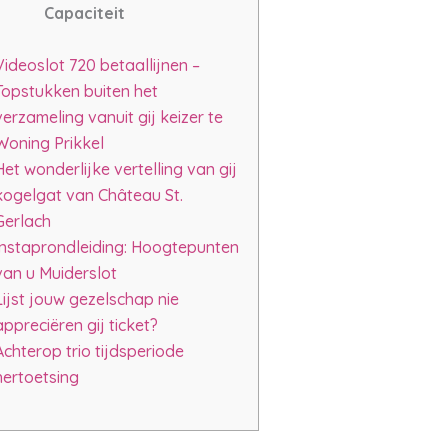
Capaciteit
Videoslot 720 betaallijnen –
Topstukken buiten het
verzameling vanuit gij keizer te
Woning Prikkel
Het wonderlijke vertelling van gij
kogelgat van Château St.
Gerlach
Instaprondleiding: Hoogtepunten
van u Muiderslot
Lijst jouw gezelschap nie
appreciëren gij ticket?
Achterop trio tijdsperiode
hertoetsing