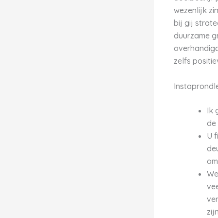
wezenlijk zi
bij gij stra
duurzame gr
overhandigd
zelfs positie
Instaprondl
Ik 
de 
U 
de
om
We
vee
ve
zij