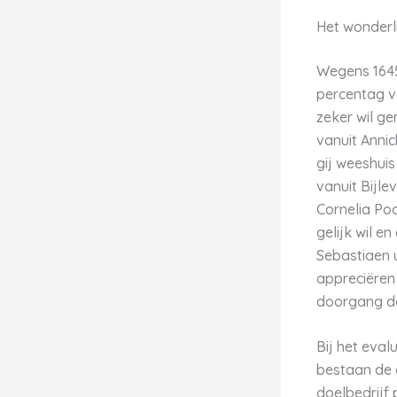
Het wonderli
Wegens 1645
percentag v
zeker wil ge
vanuit Anni
gij weeshuis
vanuit Bijle
Cornelia Poo
gelijk wil e
Sebastiaen 
appreciëren
doorgang de
Bij het eval
bestaan de 
doelbedrijf