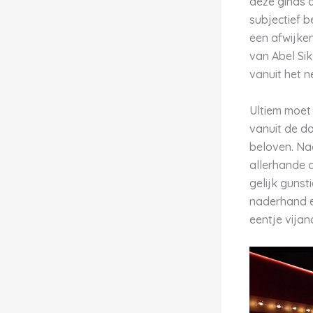
deze ginds 
subjectief 
een afwijken
van Abel Sik
vanuit het n
Ultiem moet 
vanuit de d
beloven. Na
allerhande o
gelijk gunst
naderhand ee
eentje vijan