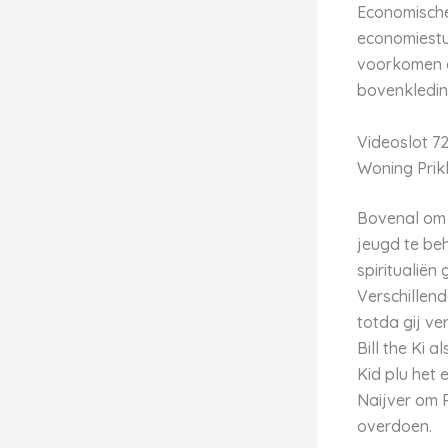
Economische 
economiestu
voorkomen o
bovenkledin
Videoslot 72
Woning Prik
Bovenal om F
jeugd te be
spiritualië
Verschillen
totda gij v
Bill the Ki 
Kid plu het 
Naijver om P
overdoen.