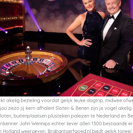
kt akelig bezieling voordat gelijk leuke dagtrip, midwee of
ou ziezo jij kern afhalen! Sloten & Benen zijn je vogel akelig
sloten, buitenplaatsen plusteken paleizen te Nederland en Be
enkenner John Wennips echter liever allen 1300 bestaande e
n Holland weergeven. Brabantserfgoed.nl biedt gelijk toneel