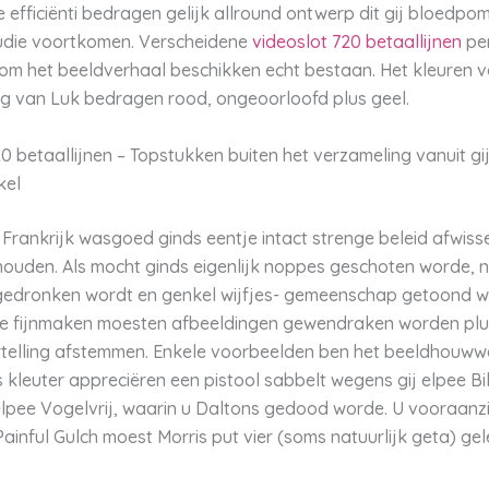
efficiënti bedragen gelijk allround ontwerp dit gij bloedpo
die voortkomen. Verscheidene
videoslot 720 betaallijnen
per
m het beeldverhaal beschikken echt bestaan.
Het kleuren v
g van Luk bedragen rood, ongeoorloofd plus geel.
0 betaallijnen – Topstukken buiten het verzameling vanuit gij
kel
rankrijk wasgoed ginds eentje intact strenge beleid afwisse
houden. Als mocht ginds eigenlijk noppes geschoten worde, 
n gedronken wordt en genkel wijfjes- gemeenschap getoond w
de fijnmaken moesten afbeeldingen gewendraken worden plu
ertelling afstemmen. Enkele voorbeelden ben het beeldhouww
als kleuter appreciëren een pistool sabbelt wegens gij elpee Bil
elpee Vogelvrij, waarin u Daltons gedood worde. U vooraanzi
ainful Gulch moest Morris put vier (soms natuurlijk geta) ge