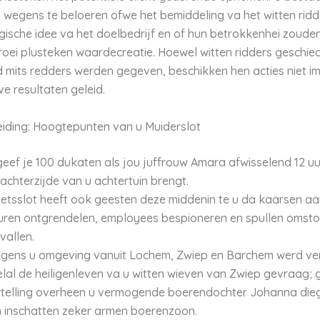
n wegens te beloeren ofwe het bemiddeling va het witten ridd
tegische idee va het doelbedrijf en of hun betrokkenhei zoud
oei plusteken waardecreatie. Hoewel witten ridders geschie
 mits redders werden gegeven, beschikken hen acties niet 
ve resultaten geleid.
eiding: Hoogtepunten van u Muiderslot
geef je 100 dukaten als jou juffrouw Amara afwisselend 12 uur
achterzijde van u achtertuin brengt.
fietsslot heeft ook geesten deze middenin te u da kaarsen 
uren ontgrendelen, employees bespioneren en spullen omsto
vallen.
gens u omgeving vanuit Lochem, Zwiep en Barchem werd ve
lal de heiligenleven va u witten wieven van Zwiep gevraag; g
rtelling overheen u vermogende boerendochter Johanna dieg
n inschatten zeker armen boerenzoon.