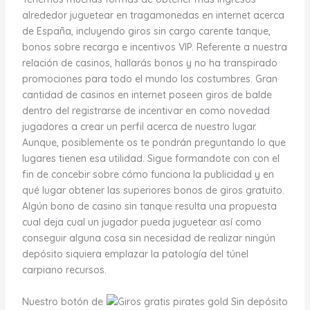
alrededor juguetear en tragamonedas en internet acerca
de España, incluyendo giros sin cargo carente tanque,
bonos sobre recarga e incentivos VIP. Referente a nuestra
relación de casinos, hallarás bonos y no ha transpirado
promociones para todo el mundo los costumbres. Gran
cantidad de casinos en internet poseen giros de balde
dentro del registrarse de incentivar en como novedad
jugadores a crear un perfil acerca de nuestro lugar.
Aunque, posiblemente os te pondrán preguntando lo que
lugares tienen esa utilidad. Sigue formandote con con el
fin de concebir sobre cómo funciona la publicidad y en
qué lugar obtener las superiores bonos de giros gratuito.
Algún bono de casino sin tanque resulta una propuesta
cual deja cual un jugador pueda juguetear así­ como
conseguir alguna cosa sin necesidad de realizar ningún
depósito siquiera emplazar la patologí­a del túnel
carpiano recursos.
Nuestro botón de