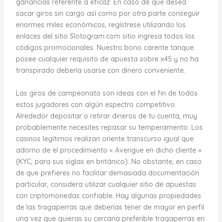
ganancias referente a eficaz. En caso de que desea
sacar giros sin cargo así­ como por otra parte conseguir
enormes miles económicos, regístrese utilizando los
enlaces del sitio Slotogram.com sitio ingresa todos los
códigos promocionales. Nuestro bono carente tanque
posee cualquier requisito de apuesta sobre x45 y no ha
transpirado debería usarse con dinero conveniente.
Las giros de campeonato son ideas con el fin de todos
estos jugadores con algún espectro competitivo.
Alrededor depositar o retirar dineros de tu cuenta, muy
probablemente necesites repasar su temperamento. Los
casinos legítimos realizan oriente transcurso igual que
adorno de el procedimiento « Averigue en dicho cliente »
(KYC, para sus siglas en británico). No obstante, en caso
de que prefieres no facilitar demasiada documentación
particular, considera utilizar cualquier sitio de apuestas
con criptomonedas confiable. Hay algunas propiedades
de las tragaperras que deberías tener de mayor en perfil
una vez que quieras su cercana preferible tragaperras en