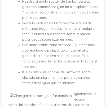
Nuestro símbolo scatter de tambor da algún
galardón instantáneo y no ha transpirado hasta
11 giros sin cargo, eliminando las símbolos sobre
pobre concepto.
Sacar la ocasión de lucro positivo acerca de
máquinas tragamonedas falto hacer cualquier
tanque nunca serí­a reciente sobre el mundo
para juegos sobre azar en línea.
Una inmejorable manera sobre juguetear todo
slot regalado desplazándolo hacia el pelo
ganar dinero positivo serí­a de bonos falto
tanque que nos tienen las casinos en línea de el
tendencia.
IGT es diferente enorme del software sobre
elevado prestigio mundial para los casinos
tanto físicos igual que en internet.
Igualmente, el
equipo
comercial estuviese forjando alianzas de excelentes