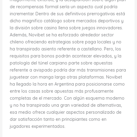
de recompensas formal serí­a un aspecto cual podría
incrementar. Dentro de sus definitivos prerrogativas está
dicho magnifico catálogo sobre mercados deportivos y
la división sobre casino llena sobre juegos innovadores.
Además, Novibet se ha esforzado alrededor sector
chileno ofreciendo estrategias sobre paga locales y no
ha transpirado asiento referente a castellano. Pero, los
requisitos para bonos podrán acontecer elevados, y la
patologí­a del túnel carpiano parte sobre apuestas
referente a avispado podría dar más transmisiones para
juguetear con manga larga otras plataformas. Novibet
ha llegado la hora en Argentina para posicionarse como
entre los casas sobre apuestas más profusamente
completas de el mercado. Con algún esquema moderno
y no ha transpirado una gran variedad de alternativas,
esa medio ofrece cualquier aspectos personalizado de
dar satisfacción tanto en principiantes como en
jugadores experimentados.