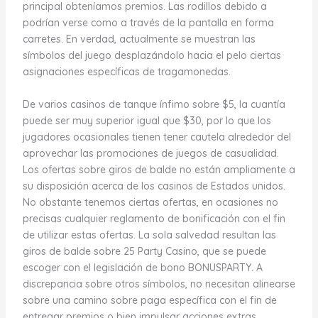
principal obteníamos premios. Las rodillos debido a
podrían verse como a través de la pantalla en forma
carretes. En verdad, actualmente se muestran las
símbolos del juego desplazándolo hacia el pelo ciertas
asignaciones específicas de tragamonedas.
De varios casinos de tanque ínfimo sobre $5, la cuantía
puede ser muy superior igual que $30, por lo que los
jugadores ocasionales tienen tener cautela alrededor del
aprovechar las promociones de juegos de casualidad.
Los ofertas sobre giros de balde no están ampliamente a
su disposición acerca de los casinos de Estados unidos.
No obstante tenemos ciertas ofertas, en ocasiones no
precisas cualquier reglamento de bonificación con el fin
de utilizar estas ofertas. La sola salvedad resultan las
giros de balde sobre 25 Party Casino, que se puede
escoger con el legislación de bono BONUSPARTY. A
discrepancia sobre otros símbolos, no necesitan alinearse
sobre una camino sobre paga específica con el fin de
entregar premios o bien impulsar acciones extras.