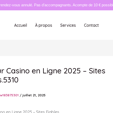
rendez-vous annulé. Pas d’accompagnants. Acompte de 10 € possible
Accueil
À propos
Services
Contact
ur Casino en Ligne 2025 – Sites
s.5310
tw183875301
/
juillet 21, 2025
ino en Ligne 2025 – Sites Fiables