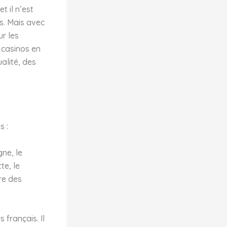
t il n’est
s. Mais avec
ur les
 casinos en
alité, des
s :
gne, le
te, le
re des
 français. Il