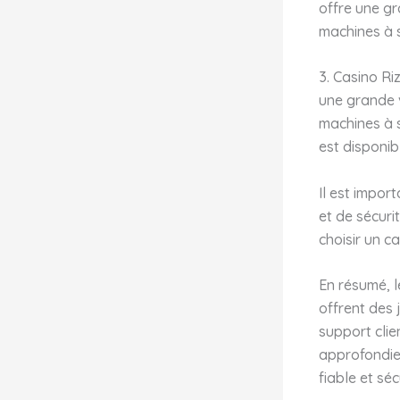
offre une gr
machines à s
3. Casino Ri
une grande v
machines à s
est disponib
Il est impor
et de sécuri
choisir un ca
En résumé, l
offrent des 
support cli
approfondies
fiable et séc