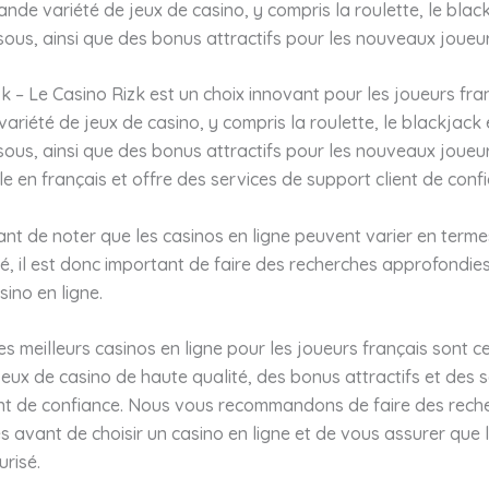
ande variété de jeux de casino, y compris la roulette, le black
ous, ainsi que des bonus attractifs pour les nouveaux joueur
zk – Le Casino Rizk est un choix innovant pour les joueurs franç
ariété de jeux de casino, y compris la roulette, le blackjack 
ous, ainsi que des bonus attractifs pour les nouveaux joueurs
le en français et offre des services de support client de conf
tant de noter que les casinos en ligne peuvent varier en terme
té, il est donc important de faire des recherches approfondie
sino en ligne.
es meilleurs casinos en ligne pour les joueurs français sont c
jeux de casino de haute qualité, des bonus attractifs et des 
ent de confiance. Nous vous recommandons de faire des rech
 avant de choisir un casino en ligne et de vous assurer que l
urisé.