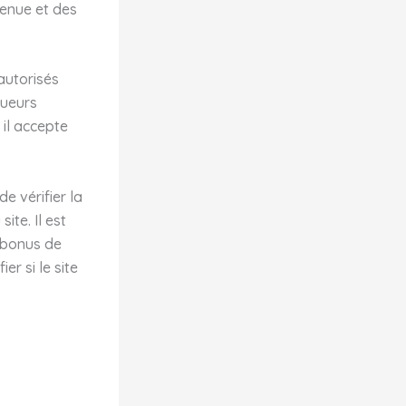
venue et des
 autorisés
oueurs
 il accepte
de vérifier la
ite. Il est
s bonus de
er si le site