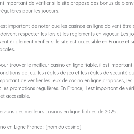
t important de vérifier si le site propose des bonus de bien
égulières pour les joueurs.
l est important de noter que les casinos en ligne doivent être
t doivent respecter les lois et les règlements en vigueur. Les j
ent également vérifier si le site est accessible en France et si
locales.
ur trouver le meilleur casino en ligne fiable, il est important 
conditions de jeu, les règles de jeu et les règles de sécurité du s
portant de vérifier les jeux de casino en ligne proposés, le
les promotions régulières. En France, il est important de vérifi
 et accessible.
es-uns des meilleurs casinos en ligne fiables de 2025 :
ino en Ligne France : [nom du casino]