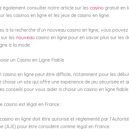
 également consulter notre article sur les
casino
gratuit en l
ur les casinos en ligne et les jeux de casino en ligne.
tes à la recherche d’un nouveau casino en ligne, vous pouvez
 sur les
nouveau
casino en ligne pour en savoir plus sur les d
igne à la mode.
isir un Casino en Ligne Fiable
n casino en ligne peut être difficile, notamment pour les débuta
 choisir un site qui offre une expérience de jeu sécurisée et 
es conseils pour vous aider à choisir un casino en ligne fiable 
i le casino est légal en France :
casino en ligne doit être autorisé et réglementé par l’Autorit
ne (AJE) pour être considéré comme légal en France.