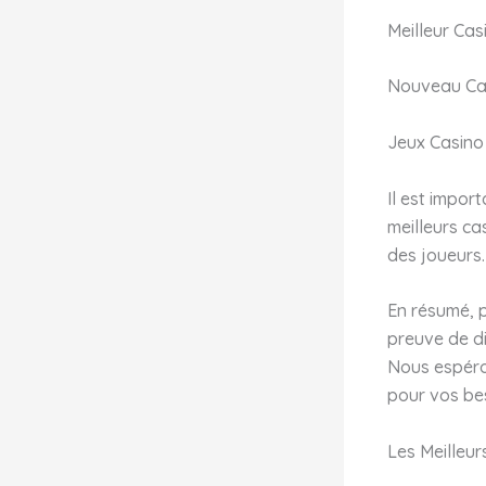
Meilleur Cas
Nouveau Cas
Jeux Casino 
Il est impor
meilleurs ca
des joueurs.
En résumé, po
preuve de di
Nous espéron
pour vos bes
Les Meilleur