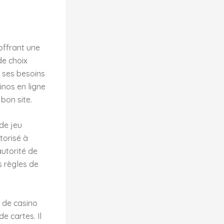
offrant une
de choix
ur ses besoins
inos en ligne
 bon site.
 de jeu
utorisé à
autorité de
es règles de
x de casino
de cartes. Il