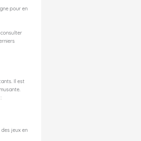
igne pour en
 consulter
erniers
nts. Il est
amusante.
:
é des jeux en