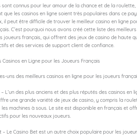
 sont connus pour leur amour de la chance et de la roulette, e
 que les casinos en ligne soient très populaires dans ce pay
, il peut être difficile de trouver le meilleur casino en ligne po
çais. C’est pourquoi nous avons créé cette liste des meilleurs
es joueurs français, qui offrent des jeux de casino de haute qu
tifs et des services de support client de confiance.
s Casinos en Ligne pour les Joueurs Français
es-uns des meilleurs casinos en ligne pour les joueurs françai
7 – L’un des plus anciens et des plus réputés des casinos en li
ffre une grande variété de jeux de casino, y compris la roulet
 les machines à sous. Le site est disponible en français et off
tifs pour les nouveaux joueurs.
t – Le Casino Bet est un autre choix populaire pour les joueurs