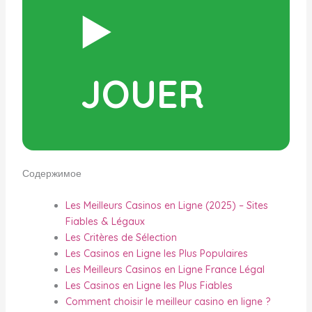
▶️
JOUER
Содержимое
Les Meilleurs Casinos en Ligne (2025) – Sites
Fiables & Légaux
Les Critères de Sélection
Les Casinos en Ligne les Plus Populaires
Les Meilleurs Casinos en Ligne France Légal
Les Casinos en Ligne les Plus Fiables
Comment choisir le meilleur casino en ligne ?