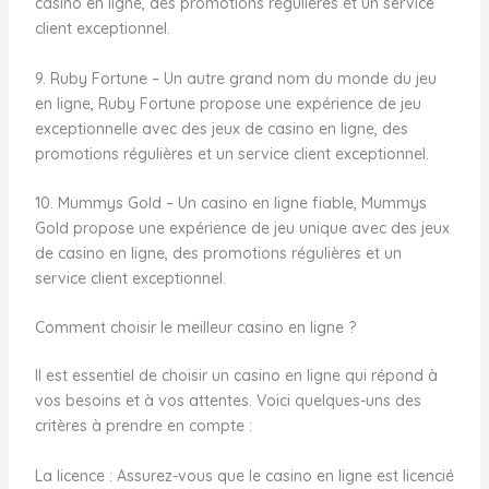
casino en ligne, des promotions régulières et un service
client exceptionnel.
9. Ruby Fortune – Un autre grand nom du monde du jeu
en ligne, Ruby Fortune propose une expérience de jeu
exceptionnelle avec des jeux de casino en ligne, des
promotions régulières et un service client exceptionnel.
10. Mummys Gold – Un casino en ligne fiable, Mummys
Gold propose une expérience de jeu unique avec des jeux
de casino en ligne, des promotions régulières et un
service client exceptionnel.
Comment choisir le meilleur casino en ligne ?
Il est essentiel de choisir un casino en ligne qui répond à
vos besoins et à vos attentes. Voici quelques-uns des
critères à prendre en compte :
La licence : Assurez-vous que le casino en ligne est licencié