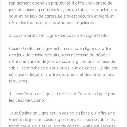
rapidement gagné en popularité. Il offre une variété de
jeux de casino, y compris les jeux de table, les machines à
sous et les jeux de cartes. Le site est sécurisé et légal, et il
offre des bonus et des promotions régulières.
3. Casino Gratuit en Ligne – Le Casino en Ligne Gratuit
Casino Gratuit en Ligne est un casino en ligne qui offre
des jeux de casino gratuits, sans nécessité de dépôt. Il
offre une variété de jeux de casino, y compris les jeux de
table, les machines à sous et les jeux de cartes. Le site est
sécurisé et légal, et il offre des bonus et des promotions
régulières.
4. Jeux Casino en Ligne – Le Meilleur Casino en Ligne pour
les Jeux de Casino
Jeux Casino en Ligne est un casino en ligne qui offre une
variété de jeux de casino, y compris les jeux de table, les
machines à sous et les jeux de cartes. Le site est sécurisé