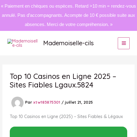
« Paiement en chèques ou espèces. Retard >10 min = rendez-vous
annulé. Pas d’accompagnants. Acompte de 10 € possible suite aux
absences. Merci de votre compréhension. »
Aller
au
Mademoiselle-cils
contenu
Top 10 Casinos en Ligne 2025 –
Sites Fiables Lgaux.5824
Par
xtw183875301
/
juillet 21, 2025
Top 10 Casinos en Ligne (2025) – Sites Fiables & Légaux