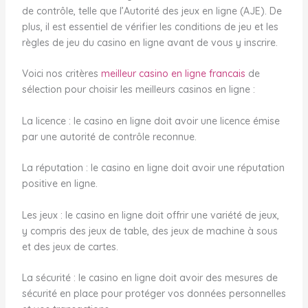
de contrôle, telle que l’Autorité des jeux en ligne (AJE). De
plus, il est essentiel de vérifier les conditions de jeu et les
règles de jeu du casino en ligne avant de vous y inscrire.
Voici nos critères
meilleur casino en ligne francais
de
sélection pour choisir les meilleurs casinos en ligne :
La licence : le casino en ligne doit avoir une licence émise
par une autorité de contrôle reconnue.
La réputation : le casino en ligne doit avoir une réputation
positive en ligne.
Les jeux : le casino en ligne doit offrir une variété de jeux,
y compris des jeux de table, des jeux de machine à sous
et des jeux de cartes.
La sécurité : le casino en ligne doit avoir des mesures de
sécurité en place pour protéger vos données personnelles