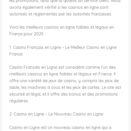
les promotions, ainsi que la qualité du service client. Nous
avons également vérifié si les casinos en ligne sont
autorisés et réglementés par les autorités françaises.
Voici les meilleurs casinos en ligne fiables et légaux en
France pour 2025 :
1. Casino Français en Ligne – Le Meilleur Casino en Ligne
France
Casino Français en Ligne est considéré comme l’un des
meilleurs casinos en ligne fiables et légaux en France. Il
offre une variété de jeux de casino, y compris les jeux de
table, les machines à sous et les jeux de cartes. Le site est
sécurisé et légal, et il offre des bonus et des promotions
régulières.
2. Casino en Ligne – Le Nouveau Casino en Ligne
Casino en Ligne est un nouveau casino en ligne qui a