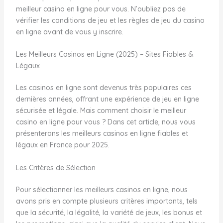
meilleur casino en ligne pour vous. N’oubliez pas de
vérifier les conditions de jeu et les règles de jeu du casino
en ligne avant de vous y inscrire.
Les Meilleurs Casinos en Ligne (2025) – Sites Fiables &
Légaux
Les casinos en ligne sont devenus très populaires ces
dernières années, offrant une expérience de jeu en ligne
sécurisée et légale. Mais comment choisir le meilleur
casino en ligne pour vous ? Dans cet article, nous vous
présenterons les meilleurs casinos en ligne fiables et
légaux en France pour 2025.
Les Critères de Sélection
Pour sélectionner les meilleurs casinos en ligne, nous
avons pris en compte plusieurs critères importants, tels
que la sécurité, la légalité, la variété de jeux, les bonus et