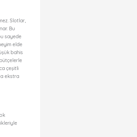
mez. Slotlar,
nar. Bu
 bu sayede
neyim elde
düşük bahis
 bütçelerle
a çeşitli
a ekstra
çok
kleriyle