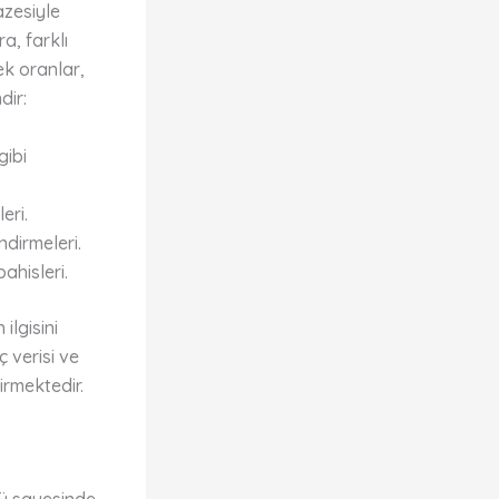
azesiyle
ra, farklı
ek oranlar,
dir:
gibi
eri.
dirmeleri.
ahisleri.
ilgisini
ç verisi ve
irmektedir.
zü sayesinde