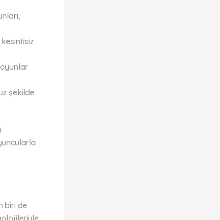
nları,
kesintisiz
 oyunlar
uz şekilde
i
oyuncularla
 biri de
olojileriyle