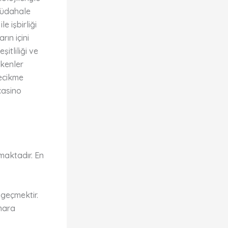
 müdahale
e işbirliği
rın içini
itliliği ve
tkenler
gecikme
casino
maktadır. En
 geçmektir.
mara