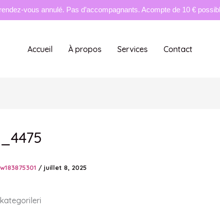
rendez-vous annulé. Pas d’accompagnants. Acompte de 10 € possible
Accueil
À propos
Services
Contact
t_4475
tw183875301
/
juillet 8, 2025
kategorileri