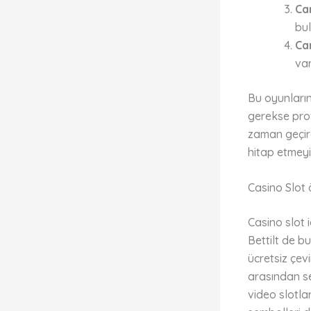
Ca
bul
Can
var
Bu oyunların 
gerekse pro
zaman geçireb
hitap etmeyi
Casino Slot ö
Casino slot i
Bettilt de b
ücretsiz çev
arasından se
video slotla