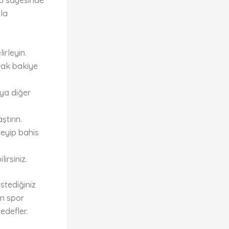
kla
irleyin.
rak bakiye
ya diğer
ştırın.
leyip bahis
rsiniz.
stediğiniz
an spor
edefler.