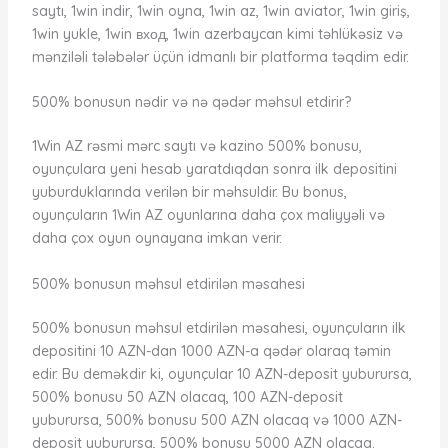
saytı, 1win indir, 1win oyna, 1win az, 1win aviator, 1win giriş,
1win yukle, 1win вход, 1win azerbaycan kimi təhlükəsiz və
mənziləli tələbələr üçün idmanlı bir platforma təqdim edir.
500% bonusun nədir və nə qədər məhsul etdirir?
1Win AZ rəsmi mərc saytı və kazino 500% bonusu,
oyunçulara yeni hesab yaratdıqdan sonra ilk depositini
yuburduklarında verilən bir məhsuldir. Bu bonus,
oyunçuların 1Win AZ oyunlarına daha çox maliyyəli və
daha çox oyun oynayana imkan verir.
500% bonusun məhsul etdirilən məsahesi
500% bonusun məhsul etdirilən məsahesi, oyunçuların ilk
depositini 10 AZN-dan 1000 AZN-a qədər olaraq təmin
edir. Bu deməkdir ki, oyunçular 10 AZN-deposit yuburursa,
500% bonusu 50 AZN olacaq, 100 AZN-deposit
yuburursa, 500% bonusu 500 AZN olacaq və 1000 AZN-
deposit yuburursa, 500% bonusu 5000 AZN olacaq.