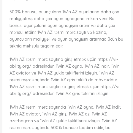
500% bonusu, oyunçuların 1Win AZ oyunlarına daha çox
maliyyəli və daha çox oyun oynayana imkan verir. Bu
bonus, oyunçuların oyun oynayışını artırır və daha çox
məhsul etdirir. 1Win AZ rəsmi mərc saytı və kazino,
oyunçuların maliyyəli və oyun oynayışını artırmaq üçün bu
təkniq məhsulu təqdim edir.
1Win AZ rəsmi mərc saytına giriş etmək üçün https://vi-
ability.org/ adresindən 1Win AZ oyna, 1Win AZ indir, 1Win
AZ aviator və 1Win AZ yukle təkliflərini izləyin. 1Win AZ
rəsmi mərc saytında 1Win AZ giriş təklifi da mövcuddur.
1Win AZ rəsmi mərc saytınıza giriş etmək üçün https://vi-
ability.org/ adresindən 1Win AZ giriş təklifini izləyin.
1Win AZ rəsmi mərc saytında 1Win AZ oyna, 1Win AZ indir,
1Win AZ aviator, 1Win AZ giriş, 1Win AZ az, 1Win AZ
azerbaycan və 1Win AZ yukle təkliflərini izləyin. 1Win AZ
rəsmi mərc saytında 500% bonusu təqdim edilir, bu