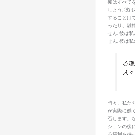
彼はすべて
しょう. 
することは
ったり、離
せん. 彼
せん. 彼は
心理
人々
時々、私た
が実際に働
否します。
ションの後
る権利を持