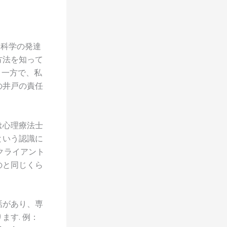
は科学の発達
方法を知って
、一方で、私
の井戸の責任
は心理療法士
という認識に
クライアント
のと同じくら
話があり、専
す. 例：