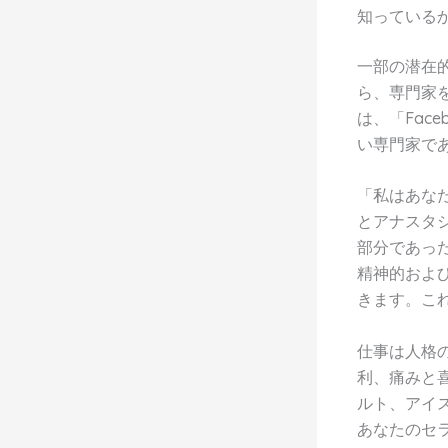
知っているか
一部の潜在
ら、専門家
は、「Fac
い専門家で
「私はあな
とアナスタシ
部分であっ
精神的およ
きます。こ
仕事は人格の
利、痛みと
ルト、アイス
あなたのセ