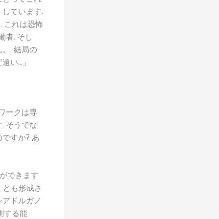
しています.
 これは恐怖
者. そし
. 結局の
遠い…」
ワークは専
 そうでな
ですか? あ
とができます
くとも形成さ
シアドルガノ
測する能