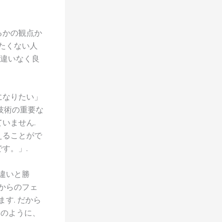
るかの観点か
たくない人
間違いなく良
になりたい」
技術の重要な
いません.
えることがで
す。」.
間違いと勝
からのフェ
す. だから
ものように、