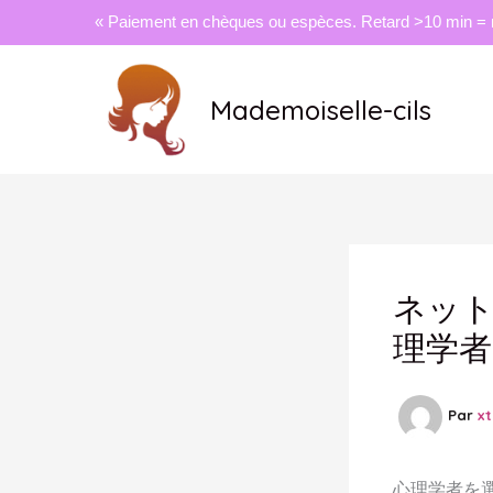
« Paiement en chèques ou espèces. Retard >10 min = 
Aller
au
Mademoiselle-cils
contenu
ネッ
理学者
Par
x
心理学者を