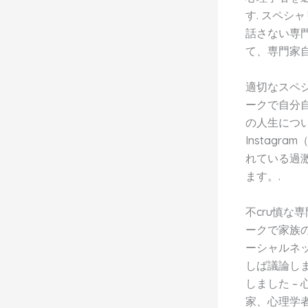
す. スペシ
話さない専
て、専門家自
適切なスペ
ークで自分
の人生につ
Instag
れている過
ます。.
不cru慎
ークで家族
ーシャルネ
しば議論し
しました 
家、心理学