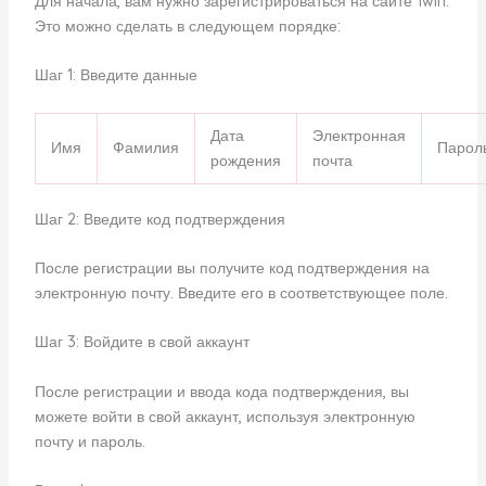
Для начала, вам нужно зарегистрироваться на сайте 1win.
Это можно сделать в следующем порядке:
Шаг 1: Введите данные
Дата
Электронная
Имя
Фамилия
Парол
рождения
почта
Шаг 2: Введите код подтверждения
После регистрации вы получите код подтверждения на
электронную почту. Введите его в соответствующее поле.
Шаг 3: Войдите в свой аккаунт
После регистрации и ввода кода подтверждения, вы
можете войти в свой аккаунт, используя электронную
почту и пароль.