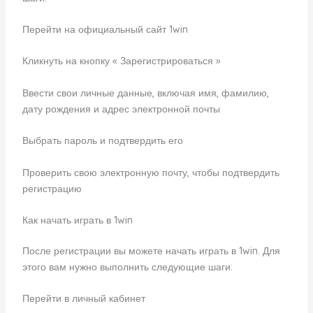
Перейти на официальный сайт 1win
Кликнуть на кнопку « Зарегистрироваться »
Ввести свои личные данные, включая имя, фамилию,
дату рождения и адрес электронной почты
Выбрать пароль и подтвердить его
Проверить свою электронную почту, чтобы подтвердить
регистрацию
Как начать играть в 1win
После регистрации вы можете начать играть в 1win. Для
этого вам нужно выполнить следующие шаги:
Перейти в личный кабинет