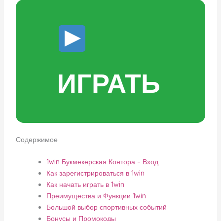
ИГРАТЬ
Содержимое
1win Букмекерская Контора – Вход
Как зарегистрироваться в 1win
Как начать играть в 1win
Преимущества и Функции 1win
Большой выбор спортивных событий
Бонусы и Промокоды