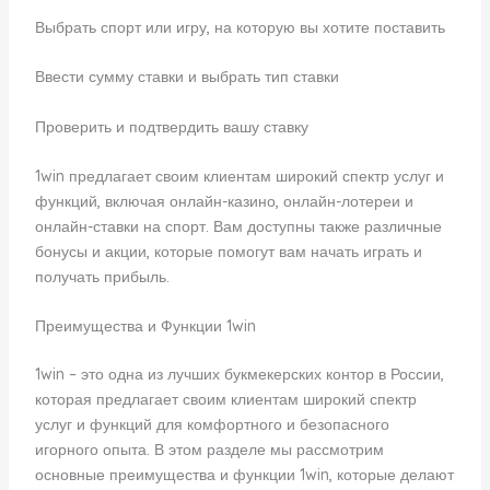
Выбрать спорт или игру, на которую вы хотите поставить
Ввести сумму ставки и выбрать тип ставки
Проверить и подтвердить вашу ставку
1win предлагает своим клиентам широкий спектр услуг и
функций, включая онлайн-казино, онлайн-лотереи и
онлайн-ставки на спорт. Вам доступны также различные
бонусы и акции, которые помогут вам начать играть и
получать прибыль.
Преимущества и Функции 1win
1win – это одна из лучших букмекерских контор в России,
которая предлагает своим клиентам широкий спектр
услуг и функций для комфортного и безопасного
игорного опыта. В этом разделе мы рассмотрим
основные преимущества и функции 1win, которые делают