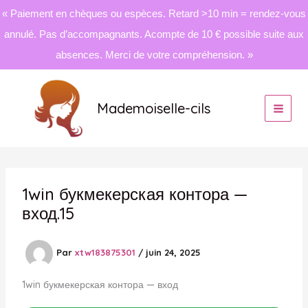
« Paiement en chèques ou espèces. Retard >10 min = rendez-vous
annulé. Pas d’accompagnants. Acompte de 10 € possible suite aux
absences. Merci de votre compréhension. »
Aller
au
Mademoiselle-cils
contenu
1win букмекерская контора —
вход.15
Par
xtw183875301
/
juin 24, 2025
1win букмекерская контора — вход