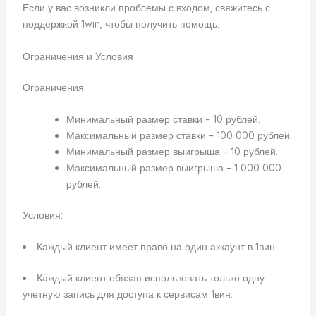
Если у вас возникли проблемы с входом, свяжитесь с
поддержкой 1win, чтобы получить помощь.
Ограничения и Условия
Ограничения:
Минимальный размер ставки – 10 рублей.
Максимальный размер ставки – 100 000 рублей.
Минимальный размер выигрыша – 10 рублей.
Максимальный размер выигрыша – 1 000 000
рублей.
Условия:
Каждый клиент имеет право на один аккаунт в 1вин.
Каждый клиент обязан использовать только одну
учетную запись для доступа к сервисам 1вин.