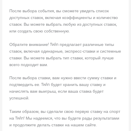
После выбора события, вы сможете увидеть список
доступных ставок, включая коэффициенты и количество
ставок. Вы можете выбрать любую из доступных ставок,
или создать свою собственную.
Обратите внимание! 1Win предлагает различные типы
ставок, включая одинарные, экспресс-ставки и системные
ставки. Вы можете выбрать тип ставки, который лучше
всего подходит вам.
После выбора ставки, вам нужно ввести сумму ставки и
подтвердить ее. 1Win будет хранить вашу ставку и
начислять вам выигрыш, если ваша ставка будет
успешной.
Таким образом, вы сделали свою первую ставку на спорт
на 1Win! Мы надеемся, что вы будете рады результатами
и продолжите делать ставки на нашем сайте.