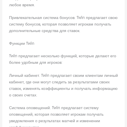
любое время.
Привлекательная система бонусов. 1Win предлагает свою
систему бонусов, которая позволяет игрокам получать
дополнительные средства для ставок.
Функции 1Win
1Win предлагает несколько функций, которые делают его
более удобным для игроков:
Личный кабинет. 1Win предлагает своим клиентам личный
кабинет, где они могут следить за результатами своих
ставок, изменять коэффициенты и получать информацию
о своих счетах.
Система оповещений. 1Win предлагает систему
оповещений, которая позволяет игрокам получать
уведомления о результатах матчей и изменении