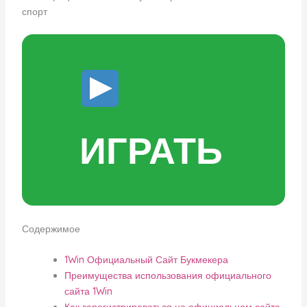
спорт
ИГРАТЬ
Содержимое
1Win Официальный Сайт Букмекера
Преимущества использования официального
сайта 1Win