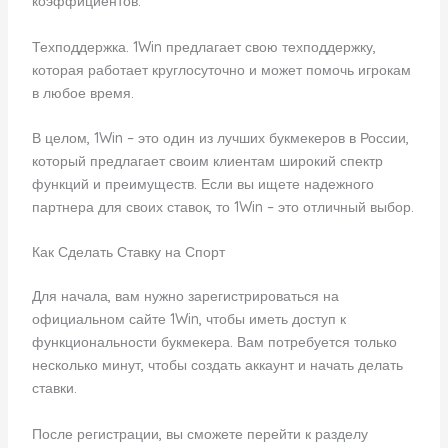
коэффициентов.
Техподдержка. 1Win предлагает свою техподдержку,
которая работает круглосуточно и может помочь игрокам
в любое время.
В целом, 1Win – это один из лучших букмекеров в России,
который предлагает своим клиентам широкий спектр
функций и преимуществ. Если вы ищете надежного
партнера для своих ставок, то 1Win – это отличный выбор.
Как Сделать Ставку на Спорт
Для начала, вам нужно зарегистрироваться на
официальном сайте 1Win, чтобы иметь доступ к
функциональности букмекера. Вам потребуется только
несколько минут, чтобы создать аккаунт и начать делать
ставки.
После регистрации, вы сможете перейти к разделу