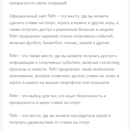
прозрачность своих операций.
Официальный сайт 1Win – это место, где вы можете
сделать ставки на спорт, играть в казино и другие игры, а
также получать доступ к различным бонусам и акциям.
1Win предлагает широкий спектр спортивных событий,
включая футбол, баскетбол, теннис, хоккей и другие.
1Win – это также место, где вы можете получать доступ к
информации о спортивных событиях, включая статистику,
прогнозы и новости. 1Win предлагает также мобильное
приложение, которое позволяет делать ставки на спорт и
играть в казино на вашем смартфоне или планшете.
1Win – это выбор для тех, кто ищет безопасность и
прозрачность в мире ставок на спорт.
1Win – это место, где вы можете насладиться игрой и
получать удовольствие от ставок на спорт.