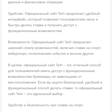
данные и финансовые операции.
Удобство: Официальный сайт 1win предлагает удобный
интерфейс, который позволяет пользователям легко и
быстро делать ставки и получать доступ к
функциональным возможностям.
Возможности: Официальный сайт 1win предлагает
широкий спектр возможностей, включая ставки на спорт,
киберспорт, политические события и многое другое.
В целом, официальный сайт 1win – это отличный способ
для пользователей иметь доступ к функциональным
возможностям букмекера, не зависящими от
местоположения. Если вы ищете безопасный, удобный и
функциональный способ делать ставки, то официальный
сайт 1win – это идеальный выбор.
Удобство и безопасность при ставке на спорт