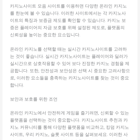
카지노사이트 모음 사이트를 이용하면 다양한 온라인 카지노
를 한눈에 볼 수 있습니다. 이러한 사이트에서는 각 카지노사
이트의 특징과 보증금 제도를 확인할 수 있습니다. 카지노 보
증은 플레이어의 자금 보호를 위해 설정된 제도로, 플랫폼의
신뢰성을 높이는 중요한 요소입니다.
온라인 카지노를 선택할 때는 실시간 카지노사이트를 고려하
는 것이 좋습니다. 실시간 카지노사이트는 플레이어와 딜러가
실시간으로 상호작용할 수 있어 보다 진정한 카지노 경험을 제
공합니다. 또한, 안전성과 보안성은 선택 시 중요한 고려사항으
로, 이러한 요소들을 충족하는 카지노사이트를 찾는 것이 중요
합니다.
보안과 보호를 위한 조언
온라인 카지노에서 안전하게 게임을 즐기려면, 신뢰할 수 있는
플랫폼을 선택하는 것이 중요합니다. 카지노사이트 추천과 카
지노 커뮤니티를 통해 다양한 플랫폼을 비교하고, 킹덤 카지노
사이트, 우리 카지노, 슬롯 사이트 등을 살펴보세요. 이러한 사