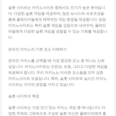
슬롯 사이트는 카지노사이트 중에서도 인기가 높은 분야입니
다. 다양한 슬롯 게임을 제공하며, 많은 보너스와 프로모션을
통해 플레이어들에게 매력적인 게임 환경을 제공합니다. 킹덤
카지노사이트는 특히 슬롯 게임을 강점으로 내세우며, 플레이
어들에게 다양한 슬롯 게임을 경험할 수 있는 기회를 제공합니
다.
온라인 카지노의 기본 요소 이해하기
온라인 카지노를 선택할 때 가장 중요한 요소 중 하나는 신뢰
성입니다. 카지노사이트는 안전성, 보증, 그리고 다양한 게임을
제공해야 합니다. 우리 카지노는 이러한 요소들을 모두 갖춘
카지노사이트 모음입니다. 특히, 슬롯 사이트와 실시간 카지노
사이트는 각각의 장점을 가지고 있습니다.
슬롯 사이트의 특징
슬롯 사이트는 가장 인기 있는 카지노 게임 중 하나입니다. 다
양한 주제와 그래픽으로 구성된 슬롯 머신은 플레이어에게 흥