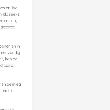
es en live
n klassieke
ve casino,
baccarat
penen en in
s eenvoudig
nt, kan de
ditcard,
 enige inleg
r om te
count te