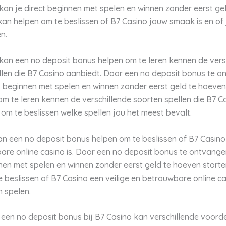
kan je direct beginnen met spelen en winnen zonder eerst ge
 kan helpen om te beslissen of B7 Casino jouw smaak is en of j
n.
kan een no deposit bonus helpen om te leren kennen de vers
llen die B7 Casino aanbiedt. Door een no deposit bonus te o
t beginnen met spelen en winnen zonder eerst geld te hoeven 
m te leren kennen de verschillende soorten spellen die B7 C
om te beslissen welke spellen jou het meest bevalt.
n een no deposit bonus helpen om te beslissen of B7 Casino 
are online casino is. Door een no deposit bonus te ontvange
nen met spelen en winnen zonder eerst geld te hoeven storte
 beslissen of B7 Casino een veilige en betrouwbare online cas
en spelen.
, een no deposit bonus bij B7 Casino kan verschillende voord