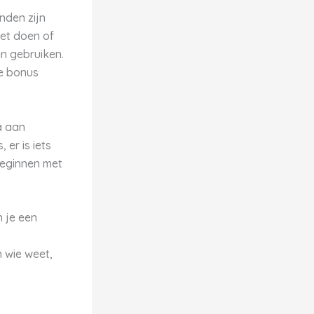
nden zijn
et doen of
n gebruiken.
de bonus
a aan
 er is iets
beginnen met
 je een
n wie weet,