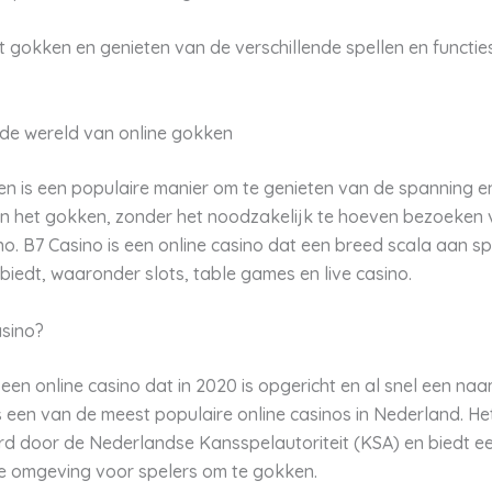
 gokken en genieten van de verschillende spellen en functie
de wereld van online gokken
en is een populaire manier om te genieten van de spanning e
n het gokken, zonder het noodzakelijk te hoeven bezoeken 
no. B7 Casino is een online casino dat een breed scala aan sp
biedt, waaronder slots, table games en live casino.
asino?
 een online casino dat in 2020 is opgericht en al snel een na
een van de meest populaire online casinos in Nederland. Het
rd door de Nederlandse Kansspelautoriteit (KSA) en biedt ee
 omgeving voor spelers om te gokken.