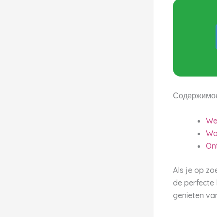
Содержимо
We
Wa
On
Als je op zo
de perfecte
genieten van