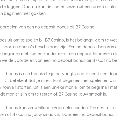
 te loggen. Daarna kan de speler kiezen uit een breed scala
 en beginnen met gokken.
oordelen van een no deposit bonus bij B7 Casino
esluit om te spelen bij B7 Casino, is het belangrijk om te we
e soorten bonus’s beschikbaar zijn. Een no deposit bonus is 
 beginnen met spelen zonder eerst een deposit te hoeven doe
en we de voordelen van een no deposit bonus bij B7 Casino b
it bonus is een bonus die je ontvangt zonder eerst een depo
. Dit betekent dat je direct kunt beginnen met spelen en wi
e hoeven storten. Dit is een unieke manier om te beginnen me
e manier zijn om te testen of B7 Casino jouw smaak is.
sit bonus kan verschillende voordelen bieden. Ten eerste ka
ssen of B7 Casino jouw smaak is. Door een no deposit bonus 