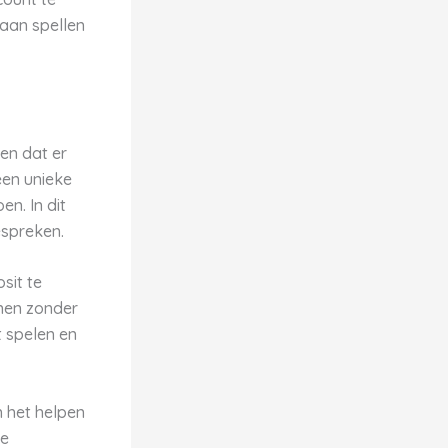
 aan spellen
ten dat er
een unieke
n. In dit
espreken.
sit te
nnen zonder
t spelen en
n het helpen
te