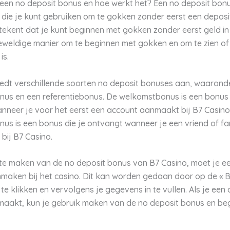
 een no deposit bonus en hoe werkt het? Een no deposit bonu
 die je kunt gebruiken om te gokken zonder eerst een deposi
tekent dat je kunt beginnen met gokken zonder eerst geld in 
geweldige manier om te beginnen met gokken en om te zien of
is.
iedt verschillende soorten no deposit bonuses aan, waarond
us en een referentiebonus. De welkomstbonus is een bonus 
nneer je voor het eerst een account aanmaakt bij B7 Casino
nus is een bonus die je ontvangt wanneer je een vriend of fam
 bij B7 Casino.
te maken van de no deposit bonus van B7 Casino, moet je ee
maken bij het casino. Dit kan worden gedaan door op de « 
 te klikken en vervolgens je gegevens in te vullen. Als je een
aakt, kun je gebruik maken van de no deposit bonus en be