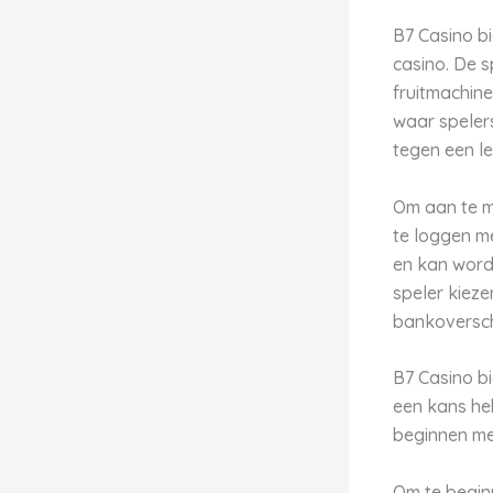
B7 Casino bi
casino. De s
fruitmachine
waar speler
tegen een le
Om aan te me
te loggen m
en kan word
speler kiez
bankoverschr
B7 Casino b
een kans he
beginnen me
Om te begin