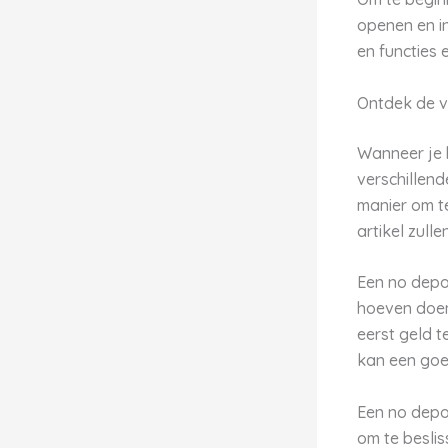
openen en in
en functies
Ontdek de v
Wanneer je b
verschillend
manier om te
artikel zull
Een no depos
hoeven doen
eerst geld t
kan een goed
Een no depo
om te besli