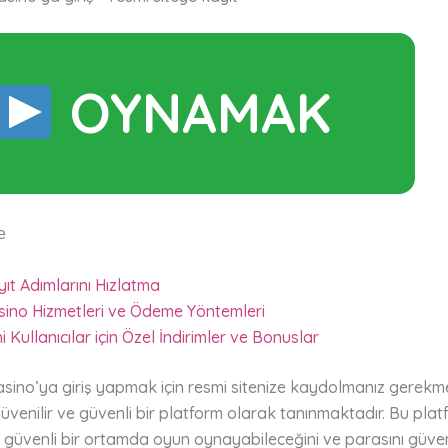
OYNAMAK
е
ıt Adımlarını Hızlatma
sino Hizmetleri ve Ödeme Yöntemleri
i Kullanıcılar için Özel İndirimler ve Bonuslar
sino’ya giriş yapmak için resmi sitenize kaydolmanız gerekme
üvenilir ve güvenli bir platform olarak tanınmaktadır. Bu plat
ın güvenli bir ortamda oyun oynayabileceğini ve parasını güve