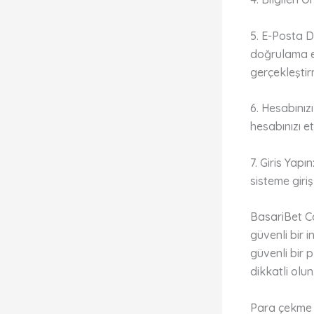
5. E-Posta D
doğrulama e
gerçekleştir
6. Hesabınız
hesabınızı et
7. Giris Yapı
sisteme giriş
BasariBet Ca
güvenli bir 
güvenli bir 
dikkatli olun
Para çekme i