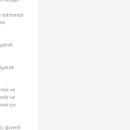
 adresinize
ımı
layarak
klayarak
lamak ve
nilir ve
mak için
o, güvenli