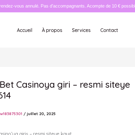
rendez-vous annulé. Pas d’accompagnants. Acompte de 10 € possible
Accueil
À propos
Services
Contact
Bet Casinoya giri – resmi siteye
614
tw183875301
/
juillet 20, 2025
sino’ya giriş – resmi siteye kayıt