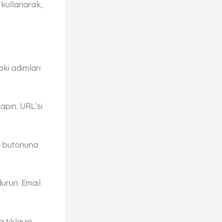
 kullanarak,
aki adımları
yapın. URL’si
 » butonuna
durun. Email
 tıklayın.