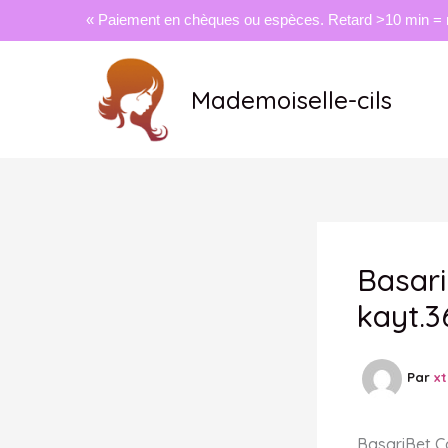
« Paiement en chèques ou espèces. Retard >10 min = 
Aller
au
Mademoiselle-cils
contenu
Basari
kayt.3
Par
x
BasariBet Ca