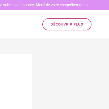
 suite aux absences. Merci de votre compréhension. »
DÉCOUVRIR PLUS