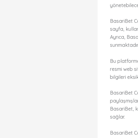
yönetebilece
BasariBet Ca
sayfa, kullan
Ayrıca, Basa
sunmaktadır
Bu platformd
resmi web si
bilgileri eks
BasariBet Ca
paylaşmışlar
BasariBet, ku
sağlar.
BasariBet Ca