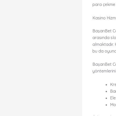
para çekme iş
Kasino Hizm
BaşarıBet Ca
arasında slo
almaktadır. H
bu da oyuncu
BaşarıBet Ca
yöntemlerini
Kre
Ban
Ele
Mo