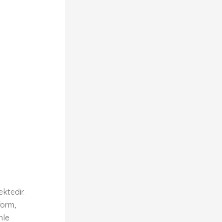
ktedir.
form,
nle