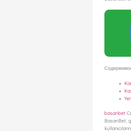
Содержимо
Kay
Ka
Yen
basaribet
Ca
BasariBet, g
kullanıcılar