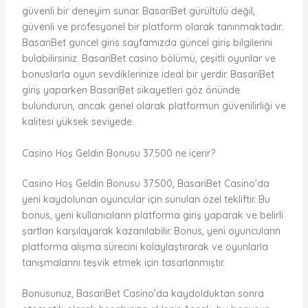
güvenli bir deneyim sunar. BasariBet gürültülü değil,
güvenli ve profesyonel bir platform olarak tanınmaktadır.
BasariBet guncel giris sayfamızda güncel giriş bilgilerini
bulabilirsiniz. BasariBet casino bölümü, çeşitli oyunlar ve
bonuslarla oyun sevdiklerinize ideal bir yerdir. BasariBet
giriş yaparken BasariBet sikayetleri göz önünde
bulundurun, ancak genel olarak platformun güvenilirliği ve
kalitesi yüksek seviyede.
Casino Hoş Geldin Bonusu 37.500 ne içerir?
Casino Hoş Geldin Bonusu 37.500, BasariBet Casino’da
yeni kaydolunan oyuncular için sunulan özel tekliftir. Bu
bonus, yeni kullanıcıların platforma giriş yaparak ve belirli
şartları karşılayarak kazanılabilir. Bonus, yeni oyuncuların
platforma alışma sürecini kolaylaştırarak ve oyunlarla
tanışmalarını teşvik etmek için tasarlanmıştır.
Bonusunuz, BasariBet Casino’da kaydolduktan sonra