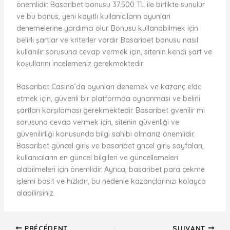
önemlidir. Basaribet bonusu 37.500 TL ile birlikte sunulur
ve bu bonus, yeni kayıtlı kullanıcıların oyunları
denemelerine yardımcı olur. Bonusu kullanabilmek için
belirli şartlar ve kriterler vardır. Basaribet bonusu nasıl
kullanılır sorusuna cevap vermek için, sitenin kendi şart ve
koşullarını incelemeniz gerekmektedir.
Basaribet Casino’da oyunları denemek ve kazanç elde
etmek için, güvenli bir platformda oynanması ve belirli
şartları karşılaması gerekmektedir. Basaribet gvenilir mi
sorusuna cevap vermek için, sitenin güvenliği ve
güvenilirliği konusunda bilgi sahibi olmanız önemlidir.
Basaribet güncel giriş ve basaribet gncel giriş sayfaları,
kullanıcıların en güncel bilgileri ve güncellemeleri
alabilmeleri için önemlidir. Ayrıca, basaribet para çekme
işlemi basit ve hızlıdır, bu nedenle kazançlarınızı kolayca
alabilirsiniz.
PRÉCÉDENT
SUIVANT