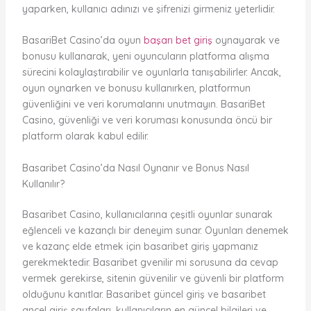
yaparken, kullanıcı adınızı ve şifrenizi girmeniz yeterlidir.
BasariBet Casino’da oyun
başarı bet giriş
oynayarak ve
bonusu kullanarak, yeni oyuncuların platforma alışma
sürecini kolaylaştırabilir ve oyunlarla tanışabilirler. Ancak,
oyun oynarken ve bonusu kullanırken, platformun
güvenliğini ve veri korumalarını unutmayın. BasariBet
Casino, güvenliği ve veri koruması konusunda öncü bir
platform olarak kabul edilir.
Basaribet Casino’da Nasıl Oynanır ve Bonus Nasıl
Kullanılır?
Basaribet Casino, kullanıcılarına çeşitli oyunlar sunarak
eğlenceli ve kazançlı bir deneyim sunar. Oyunları denemek
ve kazanç elde etmek için basaribet giriş yapmanız
gerekmektedir. Basaribet gvenilir mi sorusuna da cevap
vermek gerekirse, sitenin güvenilir ve güvenli bir platform
olduğunu kanıtlar. Basaribet güncel giriş ve basaribet
gncel giriş sayfaları, kullanıcıların en güncel bilgileri ve