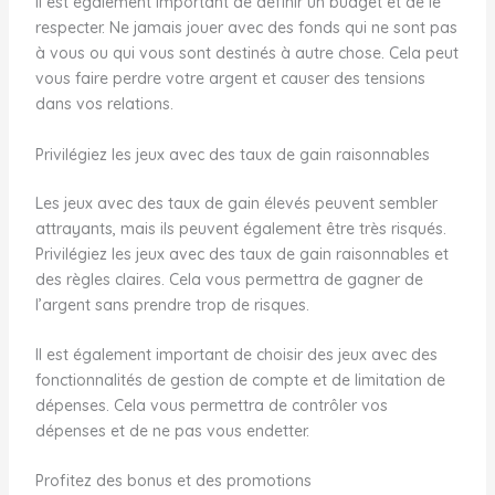
Il est également important de définir un budget et de le
respecter. Ne jamais jouer avec des fonds qui ne sont pas
à vous ou qui vous sont destinés à autre chose. Cela peut
vous faire perdre votre argent et causer des tensions
dans vos relations.
Privilégiez les jeux avec des taux de gain raisonnables
Les jeux avec des taux de gain élevés peuvent sembler
attrayants, mais ils peuvent également être très risqués.
Privilégiez les jeux avec des taux de gain raisonnables et
des règles claires. Cela vous permettra de gagner de
l’argent sans prendre trop de risques.
Il est également important de choisir des jeux avec des
fonctionnalités de gestion de compte et de limitation de
dépenses. Cela vous permettra de contrôler vos
dépenses et de ne pas vous endetter.
Profitez des bonus et des promotions