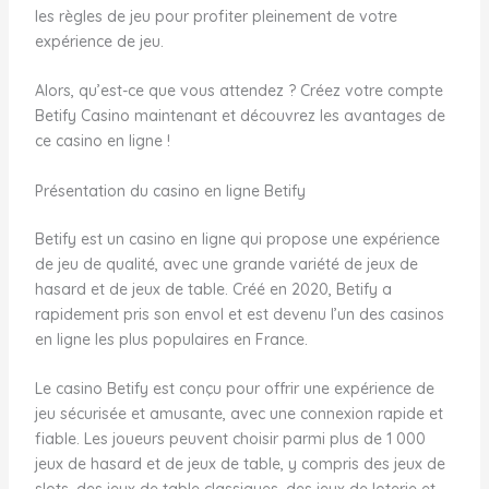
les règles de jeu pour profiter pleinement de votre
expérience de jeu.
Alors, qu’est-ce que vous attendez ? Créez votre compte
Betify Casino maintenant et découvrez les avantages de
ce casino en ligne !
Présentation du casino en ligne Betify
Betify est un casino en ligne qui propose une expérience
de jeu de qualité, avec une grande variété de jeux de
hasard et de jeux de table. Créé en 2020, Betify a
rapidement pris son envol et est devenu l’un des casinos
en ligne les plus populaires en France.
Le casino Betify est conçu pour offrir une expérience de
jeu sécurisée et amusante, avec une connexion rapide et
fiable. Les joueurs peuvent choisir parmi plus de 1 000
jeux de hasard et de jeux de table, y compris des jeux de
slots, des jeux de table classiques, des jeux de loterie et