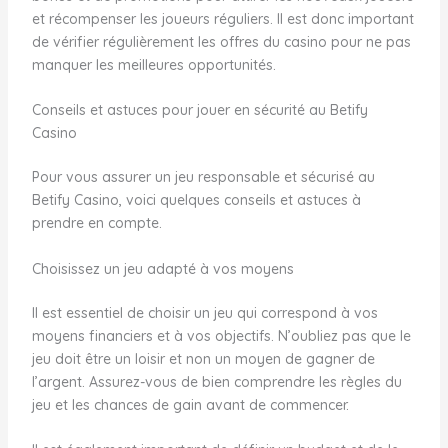
et récompenser les joueurs réguliers. Il est donc important
de vérifier régulièrement les offres du casino pour ne pas
manquer les meilleures opportunités.
Conseils et astuces pour jouer en sécurité au Betify
Casino
Pour vous assurer un jeu responsable et sécurisé au
Betify Casino, voici quelques conseils et astuces à
prendre en compte.
Choisissez un jeu adapté à vos moyens
Il est essentiel de choisir un jeu qui correspond à vos
moyens financiers et à vos objectifs. N’oubliez pas que le
jeu doit être un loisir et non un moyen de gagner de
l’argent. Assurez-vous de bien comprendre les règles du
jeu et les chances de gain avant de commencer.