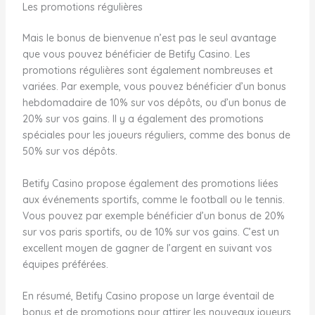
Les promotions régulières
Mais le bonus de bienvenue n’est pas le seul avantage
que vous pouvez bénéficier de Betify Casino. Les
promotions régulières sont également nombreuses et
variées. Par exemple, vous pouvez bénéficier d’un bonus
hebdomadaire de 10% sur vos dépôts, ou d’un bonus de
20% sur vos gains. Il y a également des promotions
spéciales pour les joueurs réguliers, comme des bonus de
50% sur vos dépôts.
Betify Casino propose également des promotions liées
aux événements sportifs, comme le football ou le tennis.
Vous pouvez par exemple bénéficier d’un bonus de 20%
sur vos paris sportifs, ou de 10% sur vos gains. C’est un
excellent moyen de gagner de l’argent en suivant vos
équipes préférées.
En résumé, Betify Casino propose un large éventail de
bonus et de promotions pour attirer les nouveaux joueurs