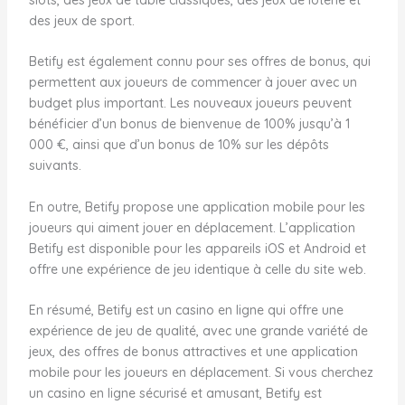
des jeux de sport.
Betify est également connu pour ses offres de bonus, qui
permettent aux joueurs de commencer à jouer avec un
budget plus important. Les nouveaux joueurs peuvent
bénéficier d’un bonus de bienvenue de 100% jusqu’à 1
000 €, ainsi que d’un bonus de 10% sur les dépôts
suivants.
En outre, Betify propose une application mobile pour les
joueurs qui aiment jouer en déplacement. L’application
Betify est disponible pour les appareils iOS et Android et
offre une expérience de jeu identique à celle du site web.
En résumé, Betify est un casino en ligne qui offre une
expérience de jeu de qualité, avec une grande variété de
jeux, des offres de bonus attractives et une application
mobile pour les joueurs en déplacement. Si vous cherchez
un casino en ligne sécurisé et amusant, Betify est