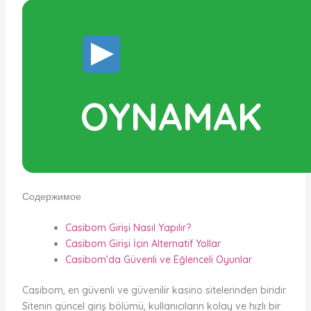
OYNAMAK
Содержимое
Casibom Girişi Nasıl Yapılır?
Casibom Girişi İçin Alternatif Yollar
Casibom’da Güvenli ve Eğlenceli Oyunlar
Casibom, en güvenli ve güvenilir kasino sitelerinden biridir.
Sitenin güncel giriş bölümü, kullanıcıların kolay ve hızlı bir