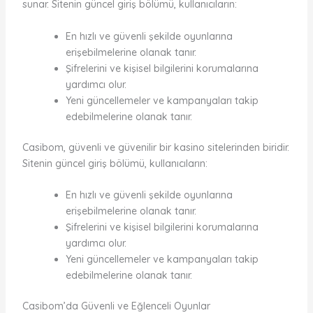
sunar. Sitenin güncel giriş bölümü, kullanıcıların:
En hızlı ve güvenli şekilde oyunlarına
erişebilmelerine olanak tanır.
Şifrelerini ve kişisel bilgilerini korumalarına
yardımcı olur.
Yeni güncellemeler ve kampanyaları takip
edebilmelerine olanak tanır.
Casibom, güvenli ve güvenilir bir kasino sitelerinden biridir.
Sitenin güncel giriş bölümü, kullanıcıların:
En hızlı ve güvenli şekilde oyunlarına
erişebilmelerine olanak tanır.
Şifrelerini ve kişisel bilgilerini korumalarına
yardımcı olur.
Yeni güncellemeler ve kampanyaları takip
edebilmelerine olanak tanır.
Casibom’da Güvenli ve Eğlenceli Oyunlar