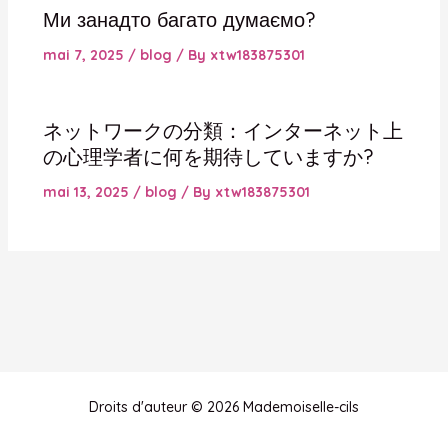
Ми занадто багато думаємо?
mai 7, 2025
/
blog
/ By
xtw183875301
ネットワークの分類：インターネット上
の心理学者に何を期待していますか?
mai 13, 2025
/
blog
/ By
xtw183875301
Droits d'auteur © 2026 Mademoiselle-cils