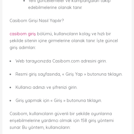
Yeni güncellemeler ve kampanyaları takip
edebilmelerine olanak tanır.
Casibom Girişi Nasıl Yapılır?
casibom giriş
bölümü, kullanıcıların kolay ve hızlı bir
şekilde sitenin içine girmelerine olanak tanır. İşte güncel
giriş adımları:
Web tarayıcınızda Casibom.com adresini girin.
Resmi giriş sayfasında, « Giriş Yap » butonuna tıklayın.
Kullanıcı adınızı ve şifrenizi girin.
Giriş yapmak için « Giriş » butonuna tıklayın.
Casibom, kullanıcıların güvenli bir şekilde oyunlarına
erişebilmelerine yardımcı olmak için 158 giriş yöntemi
sunar. Bu yöntem, kullanıcıların: