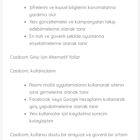
Şifrelerini ve kişisel bilgilerini korumalarına
yardımcı olur.
Yeni güncellemeler ve kampanyaları takip
edebilmelerine olanak tanır.
En hızlı ve güvenli şekilde oyunlarına
erişebilmelerine olanak tanır.
Casibom Girişi İçin Alternatif Yollar
Casibom, kullanıcıların:
Resmi mobil uygulamalarını kullanarak sitenin
içine girmelerine olanak tanır.
Facebook veya Google hesaplarını kullanarak
giriş yapabilmelerine olanak tanır.
Yeni kullanıcılar için kaydolma sürecini
kolaylaştırır.
Casibom, kullanıcı dostu bir arayüze ve güvenli bir ortam