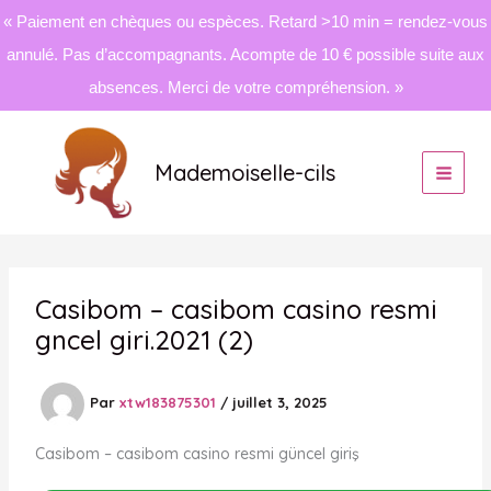
« Paiement en chèques ou espèces. Retard >10 min = rendez-vous
annulé. Pas d’accompagnants. Acompte de 10 € possible suite aux
absences. Merci de votre compréhension. »
Aller
au
Mademoiselle-cils
contenu
Casibom – casibom casino resmi
gncel giri.2021 (2)
Par
xtw183875301
/
juillet 3, 2025
Casibom – casibom casino resmi güncel giriş