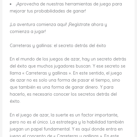
¡Aprovecha de nuestras herramientas de juego para
mejorar tus probabilidades de ganar!
¡La aventura comienza aquí! ¡Regístrate ahora y
comienza a jugar!
Carreteras y gallinas: el secreto detrás del éxito
En el mundo de los juegos de azar, hay un secreto detrás
del éxito que muchos jugadores buscan. Y ese secreto se
llama « Carreteras y gallinas ». En este sentido, el juego
de azar no es solo una forma de pasar el tiempo, sino
que también es una forma de ganar dinero. Y para
hacerlo, es necesario conocer los secretos detrás del
éxito.
En el juego de azar, la suerte es un factor importante,
pero no es el único. La estrategia y la habilidad también
juegan un papel fundamental. Y es aquí donde entra en
juego el concepto de « Carreteras y gallinas ». En este