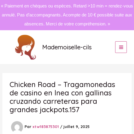
« Paiement en chèques ou espèces. Retard >10 min = rendez-vous
annulé. Pas d’accompagnants. Acompte de 10 € possible suite aux
absences. Merci de votre compréhension. »
Aller
au
Mademoiselle-cils
contenu
Chicken Road – Tragamonedas
de casino en lnea con gallinas
cruzando carreteras para
grandes jackpots.157
Par
xtw183875301
/
juillet 9, 2025