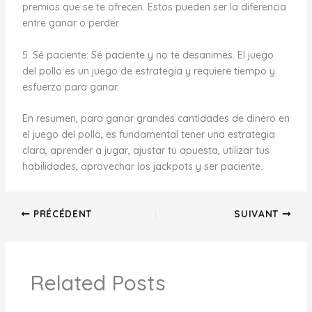
premios que se te ofrecen. Estos pueden ser la diferencia
entre ganar o perder.
5. Sé paciente: Sé paciente y no te desanimes. El juego
del pollo es un juego de estrategia y requiere tiempo y
esfuerzo para ganar.
En resumen, para ganar grandes cantidades de dinero en
el juego del pollo, es fundamental tener una estrategia
clara, aprender a jugar, ajustar tu apuesta, utilizar tus
habilidades, aprovechar los jackpots y ser paciente.
PRÉCÉDENT
SUIVANT
Related Posts