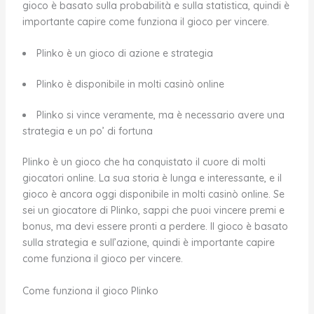
gioco è basato sulla probabilità e sulla statistica, quindi è
importante capire come funziona il gioco per vincere.
Plinko è un gioco di azione e strategia
Plinko è disponibile in molti casinò online
Plinko si vince veramente, ma è necessario avere una
strategia e un po’ di fortuna
Plinko è un gioco che ha conquistato il cuore di molti
giocatori online. La sua storia è lunga e interessante, e il
gioco è ancora oggi disponibile in molti casinò online. Se
sei un giocatore di Plinko, sappi che puoi vincere premi e
bonus, ma devi essere pronti a perdere. Il gioco è basato
sulla strategia e sull’azione, quindi è importante capire
come funziona il gioco per vincere.
Come funziona il gioco Plinko