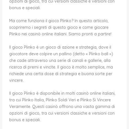
opzioni di gioco, tra cui versioni classiche e versioni con
bonus e speciali.
Ma come funziona il gioco Plinko? In questo articolo,
scopriremo i segreti di questo gioco e come giocare
Plinko nei casinò online italiani. Siamo pronti a partire!
Il gioco Plinko è un gioco di azione e strategia, dove il
giocatore deve colpire un pallino (detto « Plinko ball »)
che cade attraverso una serie di canali e gallerie, alla
ricerca di premi e vincite. Il gioco è molto semplice, ma
richiede una certa dose di strategia e buona sorte per
vincere.
Il gioco Plinko è disponibile in molti casinò online italiani,
tra cui Plinko Italia, Plinko Soldi Veri e Plinko Si Vincere
Veramente. Questi casinò offrono una vasta gamma di
opzioni di gioco, tra cui versioni classiche e versioni con
bonus e speciali.