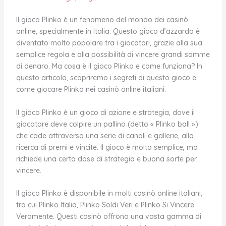
Il gioco Plinko è un fenomeno del mondo dei casinò
online, specialmente in Italia. Questo gioco d’azzardo è
diventato molto popolare tra i giocatori, grazie alla sua
semplice regola e alla possibilità di vincere grandi somme
di denaro. Ma cosa è il gioco Plinko e come funziona? In
questo articolo, scopriremo i segreti di questo gioco e
come giocare Plinko nei casinò online italiani.
Il gioco Plinko è un gioco di azione e strategia, dove il
giocatore deve colpire un pallino (detto « Plinko ball »)
che cade attraverso una serie di canali e gallerie, alla
ricerca di premi e vincite. Il gioco è molto semplice, ma
richiede una certa dose di strategia e buona sorte per
vincere.
Il gioco Plinko è disponibile in molti casinò online italiani,
tra cui Plinko Italia, Plinko Soldi Veri e Plinko Si Vincere
Veramente. Questi casinò offrono una vasta gamma di