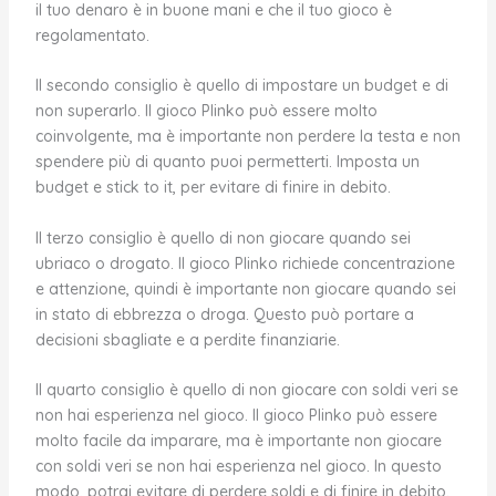
il tuo denaro è in buone mani e che il tuo gioco è
regolamentato.
Il secondo consiglio è quello di impostare un budget e di
non superarlo. Il gioco Plinko può essere molto
coinvolgente, ma è importante non perdere la testa e non
spendere più di quanto puoi permetterti. Imposta un
budget e stick to it, per evitare di finire in debito.
Il terzo consiglio è quello di non giocare quando sei
ubriaco o drogato. Il gioco Plinko richiede concentrazione
e attenzione, quindi è importante non giocare quando sei
in stato di ebbrezza o droga. Questo può portare a
decisioni sbagliate e a perdite finanziarie.
Il quarto consiglio è quello di non giocare con soldi veri se
non hai esperienza nel gioco. Il gioco Plinko può essere
molto facile da imparare, ma è importante non giocare
con soldi veri se non hai esperienza nel gioco. In questo
modo, potrai evitare di perdere soldi e di finire in debito.