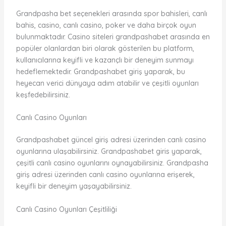
Grandpasha bet seçenekleri arasında spor bahisleri, canlı
bahis, casino, canlı casino, poker ve daha birçok oyun
bulunmaktadır. Casino siteleri grandpashabet arasında en
popüler olanlardan biri olarak gösterilen bu platform,
kullanıcılarına keyifli ve kazançlı bir deneyim sunmayı
hedeflemektedir. Grandpashabet giriş yaparak, bu
heyecan verici dünyaya adım atabilir ve çeşitli oyunları
keşfedebilirsiniz.
Canlı Casino Oyunları
Grandpashabet güncel giriş adresi üzerinden canlı casino
oyunlarına ulaşabilirsiniz. Grandpashabet giris yaparak,
çeşitli canlı casino oyunlarını oynayabilirsiniz. Grandpasha
giriş adresi üzerinden canlı casino oyunlarına erişerek,
keyifli bir deneyim yaşayabilirsiniz.
Canlı Casino Oyunları Çeşitliliği