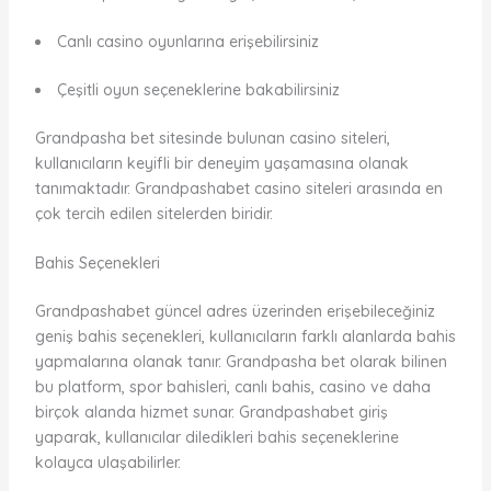
Canlı casino oyunlarına erişebilirsiniz
Çeşitli oyun seçeneklerine bakabilirsiniz
Grandpasha bet sitesinde bulunan casino siteleri,
kullanıcıların keyifli bir deneyim yaşamasına olanak
tanımaktadır. Grandpashabet casino siteleri arasında en
çok tercih edilen sitelerden biridir.
Bahis Seçenekleri
Grandpashabet güncel adres üzerinden erişebileceğiniz
geniş bahis seçenekleri, kullanıcıların farklı alanlarda bahis
yapmalarına olanak tanır. Grandpasha bet olarak bilinen
bu platform, spor bahisleri, canlı bahis, casino ve daha
birçok alanda hizmet sunar. Grandpashabet giriş
yaparak, kullanıcılar diledikleri bahis seçeneklerine
kolayca ulaşabilirler.