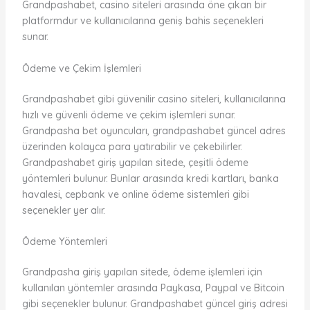
Grandpashabet, casino siteleri arasında öne çıkan bir
platformdur ve kullanıcılarına geniş bahis seçenekleri
sunar.
Ödeme ve Çekim İşlemleri
Grandpashabet gibi güvenilir casino siteleri, kullanıcılarına
hızlı ve güvenli ödeme ve çekim işlemleri sunar.
Grandpasha bet oyuncuları, grandpashabet güncel adres
üzerinden kolayca para yatırabilir ve çekebilirler.
Grandpashabet giriş yapılan sitede, çeşitli ödeme
yöntemleri bulunur. Bunlar arasında kredi kartları, banka
havalesi, cepbank ve online ödeme sistemleri gibi
seçenekler yer alır.
Ödeme Yöntemleri
Grandpasha giriş yapılan sitede, ödeme işlemleri için
kullanılan yöntemler arasında Paykasa, Paypal ve Bitcoin
gibi seçenekler bulunur. Grandpashabet güncel giriş adresi