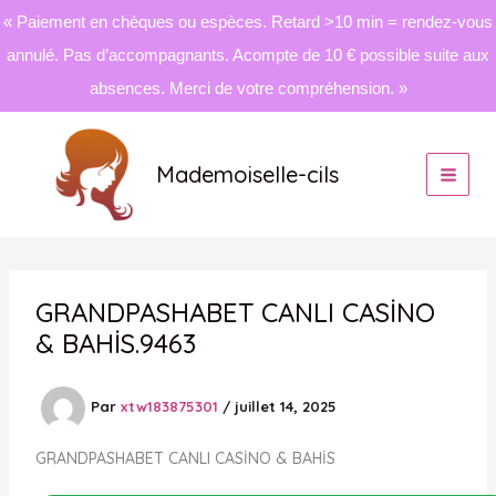
« Paiement en chèques ou espèces. Retard >10 min = rendez-vous
annulé. Pas d’accompagnants. Acompte de 10 € possible suite aux
absences. Merci de votre compréhension. »
Aller
au
Mademoiselle-cils
contenu
GRANDPASHABET CANLI CASİNO
& BAHİS.9463
Par
xtw183875301
/
juillet 14, 2025
GRANDPASHABET CANLI CASİNO & BAHİS