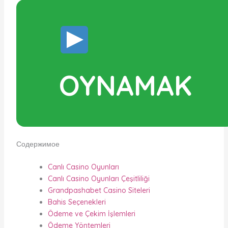
OYNAMAK
Содержимое
Canlı Casino Oyunları
Canlı Casino Oyunları Çeşitliliği
Grandpashabet Casino Siteleri
Bahis Seçenekleri
Ödeme ve Çekim İşlemleri
Ödeme Yöntemleri