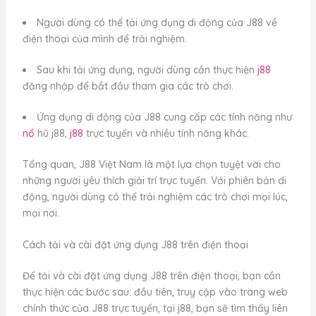
Người dùng có thể tải ứng dụng di động của J88 về
điện thoại của mình để trải nghiệm.
Sau khi tải ứng dụng, người dùng cần thực hiện
j88
đăng nhập để bắt đầu tham gia các trò chơi.
Ứng dụng di động của J88 cung cấp các tính năng như
nổ
hũ j88,
j88
trực tuyến và nhiều tính năng khác.
Tổng quan, J88 Việt Nam là một lựa chọn tuyệt vời cho
những người yêu thích giải trí trực tuyến. Với phiên bản di
động, người dùng có thể trải nghiệm các trò chơi mọi lúc,
mọi nơi.
Cách tải và cài đặt ứng dụng J88 trên điện thoại
Để tải và cài đặt ứng dụng J88 trên điện thoại, bạn cần
thực hiện các bước sau: đầu tiên, truy cập vào trang web
chính thức của J88 trực tuyến, tại j88, bạn sẽ tìm thấy liên