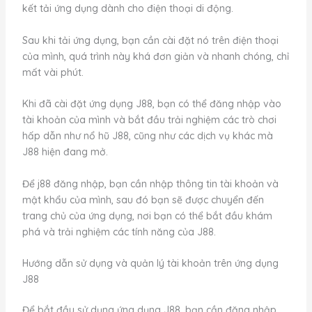
kết tải ứng dụng dành cho điện thoại di động.
Sau khi tải ứng dụng, bạn cần cài đặt nó trên điện thoại
của mình, quá trình này khá đơn giản và nhanh chóng, chỉ
mất vài phút.
Khi đã cài đặt ứng dụng J88, bạn có thể đăng nhập vào
tài khoản của mình và bắt đầu trải nghiệm các trò chơi
hấp dẫn như nổ hũ J88, cũng như các dịch vụ khác mà
J88 hiện đang mở.
Để j88 đăng nhập, bạn cần nhập thông tin tài khoản và
mật khẩu của mình, sau đó bạn sẽ được chuyển đến
trang chủ của ứng dụng, nơi bạn có thể bắt đầu khám
phá và trải nghiệm các tính năng của J88.
Hướng dẫn sử dụng và quản lý tài khoản trên ứng dụng
J88
Để bắt đầu sử dụng ứng dụng J88, bạn cần đăng nhập