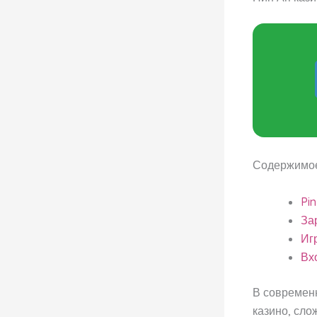
Содержимо
Pi
За
Иг
Вх
В современн
казино, сло