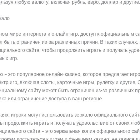
ользуя любую валюту, включая рубль, евро, доллар и другие.
кало
ом мире интернета и онлайн-игр, доступ к официальным с
т быть ограничен из-за различных причин. В таких случаях,
циального сайта, чтобы продолжить играть и получать удов
ых игр.
no – это популярное онлайн-казино, которое предлагает игр
ктр игр, включая слоты, карточные игры, рулетку и другие. 
ициальному сайту может быть ограничен из-за различных пр
вка или ограничение доступа в ваш регионе.
чаях, игроки могут использовать зеркало официального сайт
бы продолжить играть и получать удовольствие от своих люб
циального сайта – это зеркальная копия официального сай
грокам доступаться к играм и функциям казино, не зависящ