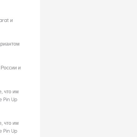
arat и
вариантом
 России и
, что им
е Pin Up
, что им
е Pin Up