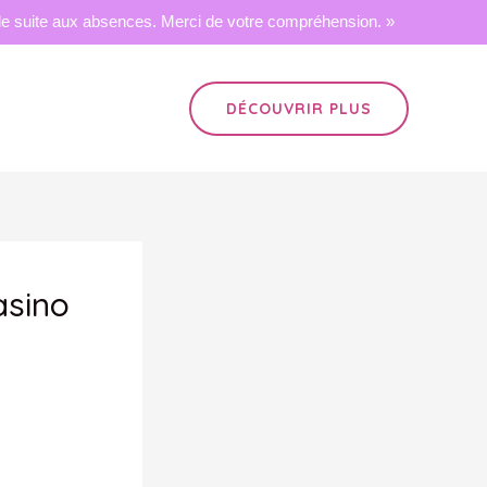
 suite aux absences. Merci de votre compréhension. »
DÉCOUVRIR PLUS
asino