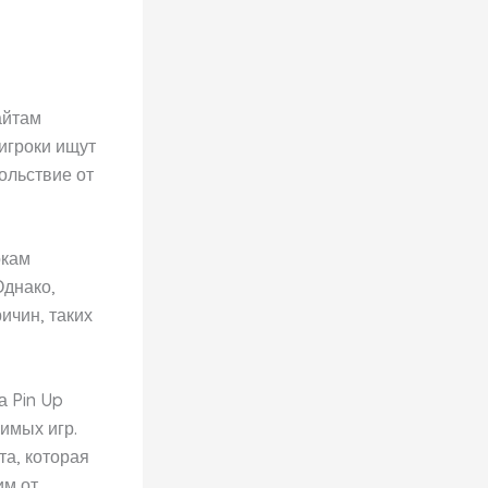
айтам
 игроки ищут
ольствие от
окам
Однако,
ичин, таких
а Pin Up
имых игр.
та, которая
им от