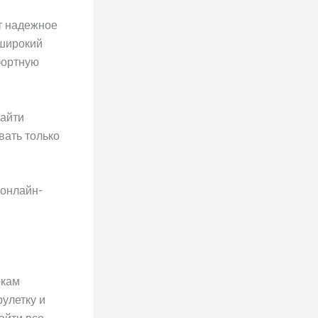
ут надежное
 широкий
фортную
найти
вать только
 онлайн-
окам
рулетку и
айти все,