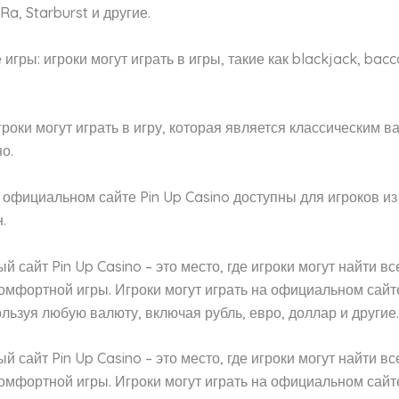
Ra, Starburst и другие.
игры: игроки могут играть в игры, такие как blackjack, bacc
игроки могут играть в игру, которая является классическим 
о.
 официальном сайте Pin Up Casino доступны для игроков из
.
 сайт Pin Up Casino – это место, где игроки могут найти все
омфортной игры. Игроки могут играть на официальном сайт
ользуя любую валюту, включая рубль, евро, доллар и другие.
 сайт Pin Up Casino – это место, где игроки могут найти все
омфортной игры. Игроки могут играть на официальном сайт