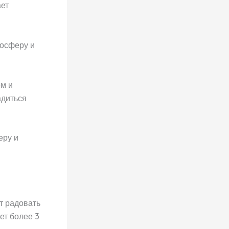
ает
мосферу и
ом и
адиться
еру и
т радовать
ет более 3