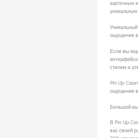
карточные и
уникальную
Уникальный 
ощущение в
Если вы ище
интерфейсом
стилем и ат
Pin Up Casi
ощущение в
Большой выб
В Pin Up Ca
вас своей р