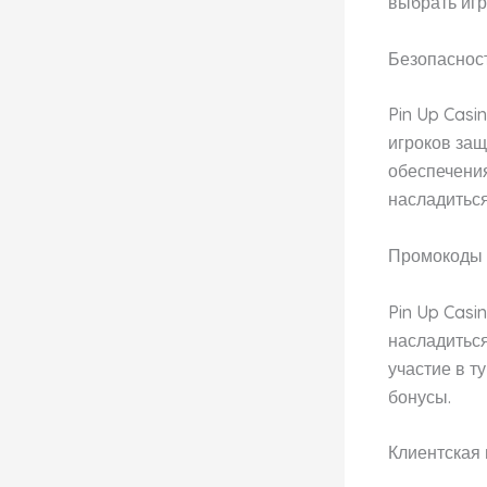
выбрать игр
Безопаснос
Pin Up Casi
игроков защ
обеспечения
насладиться
Промокоды 
Pin Up Casi
насладиться
участие в т
бонусы.
Клиентская