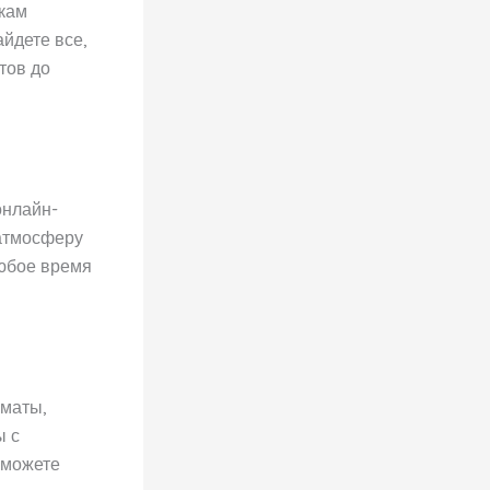
окам
айдете все,
тов до
онлайн-
 атмосферу
любое время
оматы,
ы с
сможете