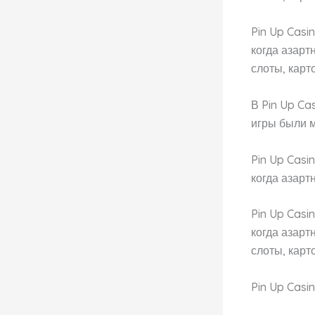
Pin Up Casi
когда азарт
слоты, карт
В Pin Up Ca
игры были 
Pin Up Casi
когда азар
Pin Up Casi
когда азарт
слоты, карт
Pin Up Casi