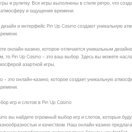
гры и рулетку. Все игры выполнены в стиле ретро, что созд
 атмосферу и ощущение времени.
дизайн и интерфейс Pin Up Casino создают уникальную ат
ремени.
те онлайн-казино, которое отличается уникальным дизайн
, то Pin Up Casino – это ваш выбор. Здесь вы можете насл
мосферой азартной игры.
no – это онлайн-казино, которое создает уникальную атмосф
ремени.
ор игр и слотов в Pin Up Casino
sino вы найдете огромный выбор игр и слотов, которые буду
азнообразностью и качеством. Наш онлайн-казино предлага