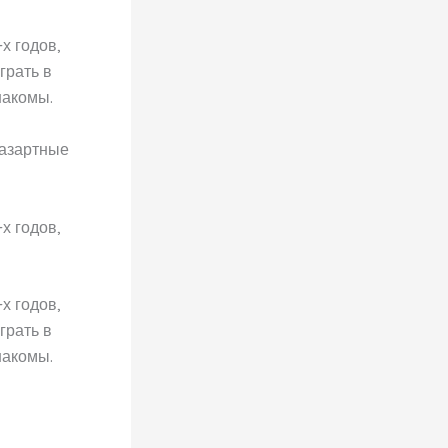
-х годов,
грать в
накомы.
 азартные
-х годов,
-х годов,
грать в
накомы.