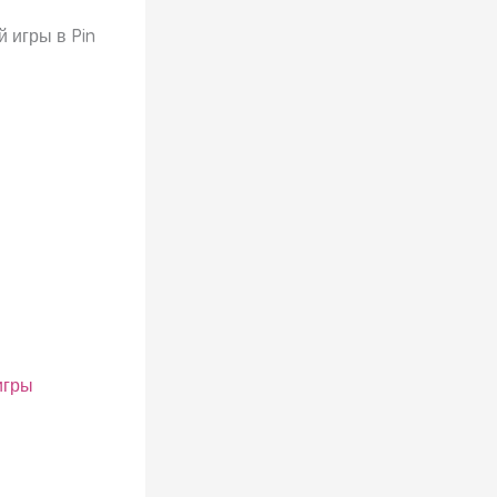
 игры в Pin
игры