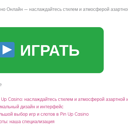
но Онлайн — наслаждайтесь стилем и атмосферой азартной
ИГРАТЬ
е
n Up Casino: наслаждайтесь стилем и атмосферой азартной 
икальный дизайн и интерфейс
льшой выбор игр и слотов в Pin Up Casino
оты: наша специализация