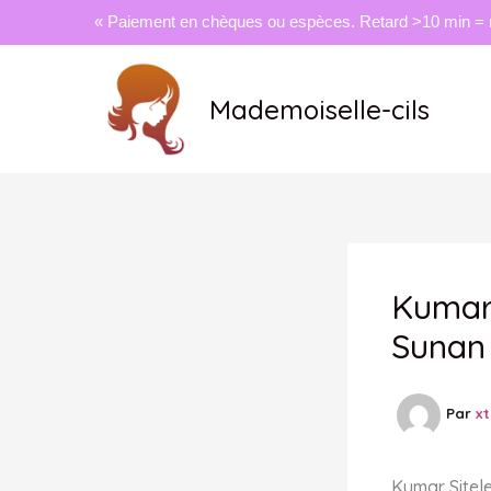
« Paiement en chèques ou espèces. Retard >10 min = 
Aller
au
Mademoiselle-cils
contenu
Kumar 
Sunan 
Par
x
Kumar Sitele