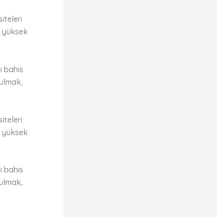
iteleri
, yüksek
ı bahis
bulmak,
iteleri
, yüksek
ı bahis
bulmak,