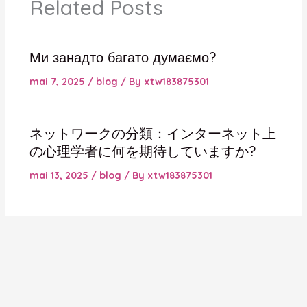
Related Posts
Ми занадто багато думаємо?
mai 7, 2025
/
blog
/ By
xtw183875301
ネットワークの分類：インターネット上
の心理学者に何を期待していますか?
mai 13, 2025
/
blog
/ By
xtw183875301