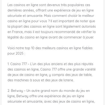
Les casinos en ligne sont devenus très populaires ces
dernières années, offrant une expérience de jeu en ligne
sécurisée et amusante. Mais comment choisir le meilleur
casino en ligne pour vous ? Il est important de noter que
la plupart des casinos en ligne sont légalement autorisés
en France, mais il est toujours recommandé de vérifier la
légalité du casino en ligne avant de commencer à jouer.
Voici notre top 10 des meilleurs casinos en ligne fiables
pour 2025 :
1. Casino 777 – L’un des plus anciens et des plus réputés
des casinos en ligne, Casino 777 offre une grande variété
de jeux de casino en ligne, y compris des jeux de table,
des machines à sous et des jeux de loterie.
2. Betway – Un autre grand nom du monde du jeu en
ligne, Betway offre une expérience de jeu en ligne
sécurisée et amusante, avec des jeux de casino en ligne,