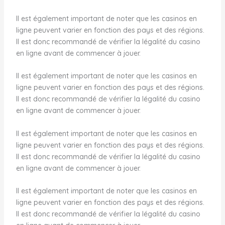
Il est également important de noter que les casinos en
ligne peuvent varier en fonction des pays et des régions.
Il est donc recommandé de vérifier la légalité du casino
en ligne avant de commencer à jouer.
Il est également important de noter que les casinos en
ligne peuvent varier en fonction des pays et des régions.
Il est donc recommandé de vérifier la légalité du casino
en ligne avant de commencer à jouer.
Il est également important de noter que les casinos en
ligne peuvent varier en fonction des pays et des régions.
Il est donc recommandé de vérifier la légalité du casino
en ligne avant de commencer à jouer.
Il est également important de noter que les casinos en
ligne peuvent varier en fonction des pays et des régions.
Il est donc recommandé de vérifier la légalité du casino