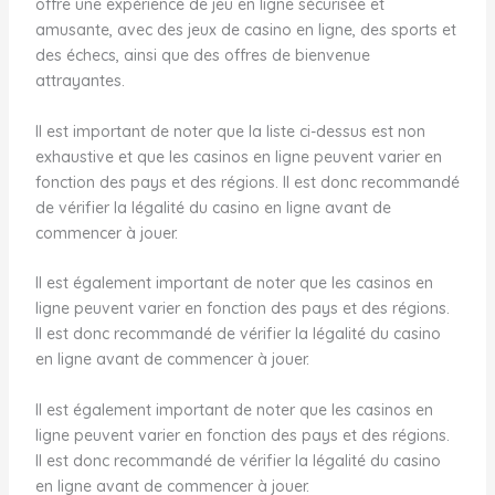
offre une expérience de jeu en ligne sécurisée et
amusante, avec des jeux de casino en ligne, des sports et
des échecs, ainsi que des offres de bienvenue
attrayantes.
Il est important de noter que la liste ci-dessus est non
exhaustive et que les casinos en ligne peuvent varier en
fonction des pays et des régions. Il est donc recommandé
de vérifier la légalité du casino en ligne avant de
commencer à jouer.
Il est également important de noter que les casinos en
ligne peuvent varier en fonction des pays et des régions.
Il est donc recommandé de vérifier la légalité du casino
en ligne avant de commencer à jouer.
Il est également important de noter que les casinos en
ligne peuvent varier en fonction des pays et des régions.
Il est donc recommandé de vérifier la légalité du casino
en ligne avant de commencer à jouer.