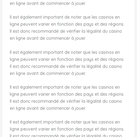
en ligne avant de commencer à jouer.
Il est également important de noter que les casinos en
ligne peuvent varier en fonction des pays et des régions.
Il est donc recommandé de vérifier la légalité du casino
en ligne avant de commencer à jouer.
Il est également important de noter que les casinos en
ligne peuvent varier en fonction des pays et des régions.
Il est donc recommandé de vérifier la légalité du casino
en ligne avant de commencer à jouer.
Il est également important de noter que les casinos en
ligne peuvent varier en fonction des pays et des régions.
Il est donc recommandé de vérifier la légalité du casino
en ligne avant de commencer à jouer.
Il est également important de noter que les casinos en
ligne peuvent varier en fonction des pays et des régions.
Il est donc recommandé de vérifier la légalité du casino