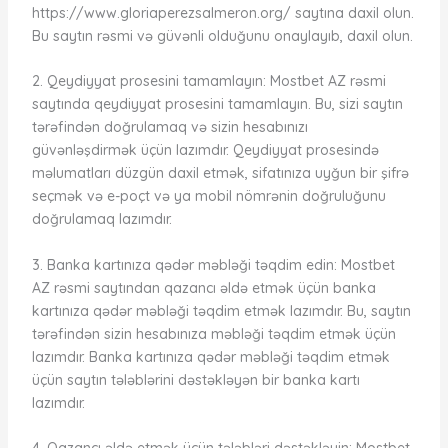
https://www.gloriaperezsalmeron.org/ saytına daxil olun.
Bu saytın rəsmi və güvənli olduğunu onaylayıb, daxil olun.
2. Qeydiyyat prosesini tamamlayın: Mostbet AZ rəsmi
saytında qeydiyyat prosesini tamamlayın. Bu, sizi saytın
tərəfindən doğrulamaq və sizin hesabınızı
güvənləşdirmək üçün lazımdır. Qeydiyyat prosesində
məlumatları düzgün daxil etmək, sifatınıza uyğun bir şifrə
seçmək və e-poçt və ya mobil nömrənin doğruluğunu
doğrulamaq lazımdır.
3. Banka kartınıza qədər məbləği təqdim edin: Mostbet
AZ rəsmi saytından qazancı əldə etmək üçün banka
kartınıza qədər məbləği təqdim etmək lazımdır. Bu, saytın
tərəfindən sizin hesabınıza məbləği təqdim etmək üçün
lazımdır. Banka kartınıza qədər məbləği təqdim etmək
üçün saytın tələblərini dəstəkləyən bir banka kartı
lazımdır.
4. Qazancı əldə etmək üçün tələbləri dəstəkləyin: Mostbet