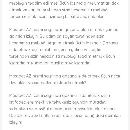
məbləğin təqdim edilməsi üçün lazımdıq məlumatları daxil
etmək və saytın tərəfindən sizin hesabınıza məbləği
təqdim etmək üçün lazımdıq bir şifrə seçmək olur.
Mostbet AZ rəsmi saytından qazancı əldə etmək üçün bu
adımları izləyin. Bu adımlar, saytın tərəfindən sizin
hesabınıza məbləği təqdim etmək üçün lazımdır. Qazancı
əldə etmək üçün tələbləri yerinə yetirin və saytın
tərəfindən sizin hesabınıza məbləği təqdim etmək üçün
lazımdıq məlumatları daxil etmək lazımdır.
Mostbet AZ rəsmi saytında qazancı əldə etmək üçün necə
dəstəklər və xidmətlərini istifadə etməli?
Mostbet AZ rəsmi saytında qazancı əldə etmək üçün
istifadəçilərə məxfi və təhlükəsiz oyunlar, müraciət
xidmətləri və məşğul olmaq üçün məhsullar təklif olunur.
Dəstəklər və xidmətlərin istifadəsi üçün aşağıdakı adımları
izləyin: