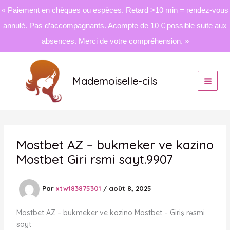
« Paiement en chèques ou espèces. Retard >10 min = rendez-vous
annulé. Pas d’accompagnants. Acompte de 10 € possible suite aux
absences. Merci de votre compréhension. »
Aller
au
Mademoiselle-cils
contenu
Mostbet AZ – bukmeker ve kazino
Mostbet Giri rsmi sayt.9907
Par
xtw183875301
/
août 8, 2025
Mostbet AZ – bukmeker ve kazino Mostbet – Giriş rəsmi
sayt