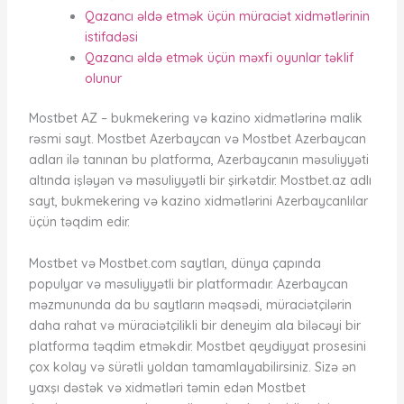
Qazancı əldə etmək üçün müraciət xidmətlərinin
istifadəsi
Qazancı əldə etmək üçün məxfi oyunlar təklif
olunur
Mostbet AZ – bukmekering və kazino xidmətlərinə malik
rəsmi sayt. Mostbet Azerbaycan və Mostbet Azerbaycan
adları ilə tanınan bu platforma, Azerbaycanın məsuliyyəti
altında işləyən və məsuliyyətli bir şirkətdir. Mostbet.az adlı
sayt, bukmekering və kazino xidmətlərini Azerbaycanlılar
üçün təqdim edir.
Mostbet və Mostbet.com saytları, dünya çapında
populyar və məsuliyyətli bir platformadır. Azerbaycan
məzmununda da bu saytların məqsədi, müraciətçilərin
daha rahat və müraciətçilikli bir deneyim ala biləcəyi bir
platforma təqdim etməkdir. Mostbet qeydiyyat prosesini
çox kolay və sürətli yoldan tamamlayabilirsiniz. Sizə ən
yaxşı dəstək və xidmətləri təmin edən Mostbet