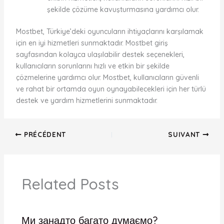
şekilde çözüme kavuşturmasına yardımcı olur.
Mostbet, Türkiye’deki oyuncuların ihtiyaçlarını karşılamak
için en iyi hizmetleri sunmaktadır. Mostbet giriş
sayfasından kolayca ulaşılabilir destek seçenekleri,
kullanıcıların sorunlarını hızlı ve etkin bir şekilde
çözmelerine yardımcı olur. Mostbet, kullanıcıların güvenli
ve rahat bir ortamda oyun oynayabilecekleri için her türlü
destek ve yardım hizmetlerini sunmaktadır.
PRÉCÉDENT
SUIVANT
Related Posts
Ми занадто багато думаємо?