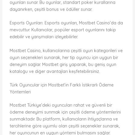
oyunları sunar. Bu oyunlar, standart poker kurallarına
dayanırken, çeşitli bonus ve ödüller sunar.
Esports Oyunları: Esports oyunları, Mostbet Casino’da da
mevcuttur. Kullanıcılar, popüler esport oyunlarını takip
edebilir ve yarışmaları izleyebilirler.
Mostbet Casino, kullanıcılarına çeşitli oyun kategorileri ve
oyun seçenekleri sunarak, her tip oyuncu için uygun bir
deneyim sağlar. Mostbet giriş yaparak, bu geniş oyun
kataloğu ve diğer avantajları keşfetebilirsiniz.
Türk Oyuncular için Mostbet’in Farklı İstikrarlı Ödeme
Yöntemleri
Mostbet Türkiye’deki oyuncuları rahat ve güvenli bir
ödeme deneyimi sunmak için çeşitli ödeme yöntemlerini
sunmaktadır. Bu platform, kullanıcıların ihtiyaçlarına ve
tercihlerine göre uyumlu olan çeşitli seçenekler sunarak,
her oyuncunun en uygun yöntemi bulmasını sağlar.