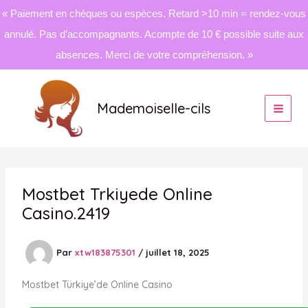
« Paiement en chèques ou espèces. Retard >10 min = rendez-vous
annulé. Pas d’accompagnants. Acompte de 10 € possible suite aux
absences. Merci de votre compréhension. »
Aller
au
Mademoiselle-cils
contenu
Mostbet Trkiyede Online
Casino.2419
Par
xtw183875301
/
juillet 18, 2025
Mostbet Türkiye’de Online Casino