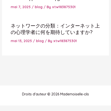
mai 7, 2025
/
blog
/ By
xtw183875301
ネットワークの分類：インターネット上
の心理学者に何を期待していますか?
mai 13, 2025
/
blog
/ By
xtw183875301
Droits d'auteur © 2026 Mademoiselle-cils