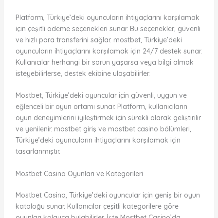
Platform, Türkiye’deki oyuncuların ihtiyaçlarını karşılamak
için çeşitli ödeme seçenekleri sunar. Bu seçenekler, güvenli
ve hızlı para transferini sağlar. mostbet, Türkiye’deki
oyuncuların ihtiyaçlarını karşılamak için 24/7 destek sunar.
Kullanıcılar herhangi bir sorun yaşarsa veya bilgi almak
isteyebilirlerse, destek ekibine ulaşabilirler.
Mostbet, Türkiye’deki oyuncular için güvenli, uygun ve
eğlenceli bir oyun ortamı sunar. Platform, kullanıcıların
oyun deneyimlerini iyileştirmek için sürekli olarak geliştirilir
ve yenilenir. mostbet giriş ve mostbet casino bölümleri,
Türkiye’deki oyuncuların ihtiyaçlarını karşılamak için
tasarlanmıştır.
Mostbet Casino Oyunları ve Kategorileri
Mostbet Casino, Türkiye’deki oyuncular için geniş bir oyun
kataloğu sunar. Kullanıcılar çeşitli kategorilere göre
oyunları kolayca bulabilirler. İşte Mostbet Casino’da