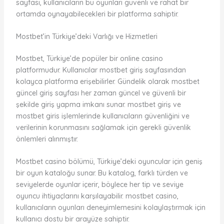
sayfası, kullanıcıların bu oyunları güvenli ve rahat bir
ortamda oynayabilecekleri bir platforma sahiptir.
Mostbet’in Türkiye’deki Varlığı ve Hizmetleri
Mostbet, Türkiye’de popüler bir online casino
platformudur. Kullanıcılar mostbet giriş sayfasından
kolayca platforma erişebilirler. Gündelik olarak mostbet
güncel giriş sayfası her zaman güncel ve güvenli bir
şekilde giriş yapma imkanı sunar. mostbet giriş ve
mostbet giris işlemlerinde kullanıcıların güvenliğini ve
verilerinin korunmasını sağlamak için gerekli güvenlik
önlemleri alınmıştır.
Mostbet casino bölümü, Türkiye’deki oyuncular için geniş
bir oyun kataloğu sunar. Bu katalog, farklı türden ve
seviyelerde oyunlar içerir, böylece her tip ve seviye
oyuncu ihtiyaçlarını karşılayabilir. mostbet casino,
kullanıcıların oyunları deneyimlemesini kolaylaştırmak için
kullanıcı dostu bir arayüze sahiptir.