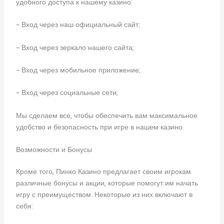
удобного доступа к нашему казино:
– Вход через наш официальный сайт;
– Вход через зеркало нашего сайта;
– Вход через мобильное приложение;
– Вход через социальные сети;
Мы сделаем все, чтобы обеспечить вам максимальное
удобство и безопасность при игре в нашем казино.
Возможности и Бонусы
Кроме того, Пинко Казино предлагает своим игрокам
различные бонусы и акции, которые помогут им начать
игру с преимуществом. Некоторые из них включают в
себя: