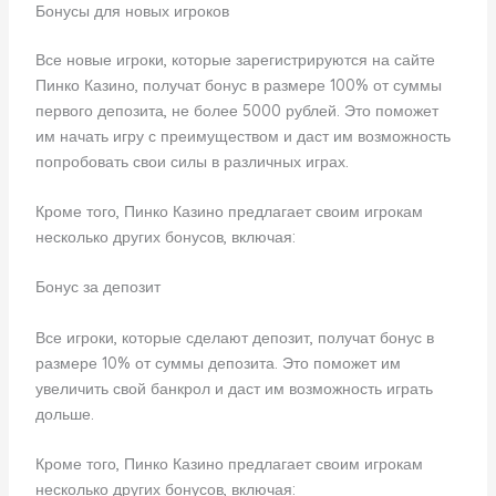
Бонусы для новых игроков
Все новые игроки, которые зарегистрируются на сайте
Пинко Казино, получат бонус в размере 100% от суммы
первого депозита, не более 5000 рублей. Это поможет
им начать игру с преимуществом и даст им возможность
попробовать свои силы в различных играх.
Кроме того, Пинко Казино предлагает своим игрокам
несколько других бонусов, включая:
Бонус за депозит
Все игроки, которые сделают депозит, получат бонус в
размере 10% от суммы депозита. Это поможет им
увеличить свой банкрол и даст им возможность играть
дольше.
Кроме того, Пинко Казино предлагает своим игрокам
несколько других бонусов, включая: