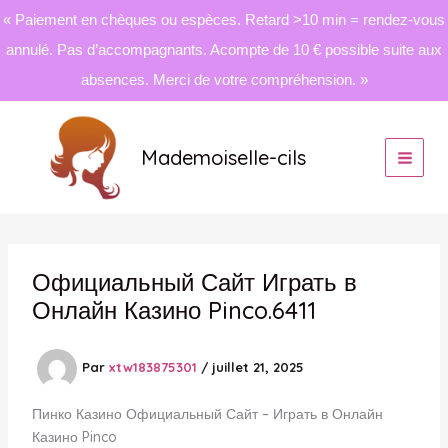
« Paiement en chèques ou espèces. Retard >10 min = rendez-vous
annulé. Pas d’accompagnants. Acompte de 10 € possible suite aux
absences. Merci de votre compréhension. »
Aller
au
Mademoiselle-cils
contenu
Официальный Сайт Играть в
Онлайн Казино Pinco.6411
Par
xtw183875301
/
juillet 21, 2025
Пинко Казино Официальный Сайт – Играть в Онлайн
Казино Pinco