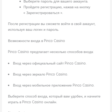
Выберите пароль для вашего аккаунта.
Пройдите регистрацию, нажав на кнопку
« Зарегистрироваться ».
После регистрации вы сможете войти в свой аккаунт,
используя ваш логин и пароль.
Возможности входа в Pinco Casino
Pinco Casino предлагает несколько способов входа:
Вход через официальный сайт Pinco Casino.
Вход через зеркало Pinco Casino.
Вход через мобильное приложение Pinco Casino.
Выберите способ входа, который вам удобен, и начните
играть в Pinco Casino онлайн.