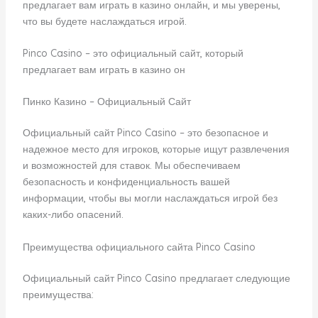
предлагает вам играть в казино онлайн, и мы уверены,
что вы будете наслаждаться игрой.
Pinco Casino – это официальный сайт, который
предлагает вам играть в казино он
Пинко Казино – Официальный Сайт
Официальный сайт Pinco Casino – это безопасное и
надежное место для игроков, которые ищут развлечения
и возможностей для ставок. Мы обеспечиваем
безопасность и конфиденциальность вашей
информации, чтобы вы могли наслаждаться игрой без
каких-либо опасений.
Преимущества официального сайта Pinco Casino
Официальный сайт Pinco Casino предлагает следующие
преимущества: