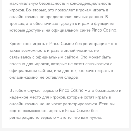
максимальную безопасность и конфиденциальность
игроков. Во-вторых, это позволяет игрокам играть в
онлайн-казино, не предоставляя личных данных. В-
третьих, это обеспечивает доступ к играм и функциям,
которые доступны на официальном сайте Pinco Casino.
Кроме того, играть в Pinco Casino без регистрации – это
также возможность играть в онлайн-казино, не
связываясь с официальным сайтом. Это может быть
полезно для игроков, которые не хотят связываться с
официальным сайтом, или для тех, кто хочет играть в
онлайн-казино, не оставляя следов.
В любом случае, зеркало Pinco Casino – это безопасное и
надежное место для игроков, которые хотят играть в
онлайн-казино, но не хотят регистрироваться. Если вы
ищете возможность играть в Pinco Casino без
регистрации, то зеркало – это то, что вам нужно.