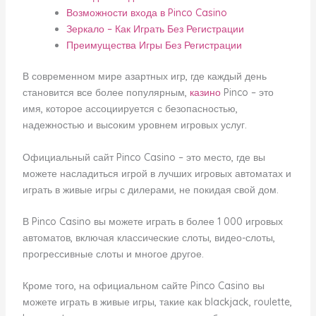
Возможности входа в Pinco Casino
Зеркало – Как Играть Без Регистрации
Преимущества Игры Без Регистрации
В современном мире азартных игр, где каждый день
становится все более популярным,
казино
Pinco – это
имя, которое ассоциируется с безопасностью,
надежностью и высоким уровнем игровых услуг.
Официальный сайт Pinco Casino – это место, где вы
можете насладиться игрой в лучших игровых автоматах и
играть в живые игры с дилерами, не покидая свой дом.
В Pinco Casino вы можете играть в более 1 000 игровых
автоматов, включая классические слоты, видео-слоты,
прогрессивные слоты и многое другое.
Кроме того, на официальном сайте Pinco Casino вы
можете играть в живые игры, такие как blackjack, roulette,