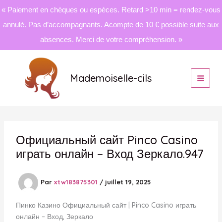
« Paiement en chèques ou espèces. Retard >10 min = rendez-vous
annulé. Pas d’accompagnants. Acompte de 10 € possible suite aux
absences. Merci de votre compréhension. »
Aller
au
Mademoiselle-cils
contenu
Официальный сайт Pinco Casino
играть онлайн – Вход Зеркало.947
Par
xtw183875301
/
juillet 19, 2025
Пинко Казино Официальный сайт | Pinco Casino играть
онлайн – Вход, Зеркало