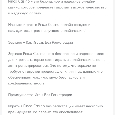
Pinco Casino – это безопасное и надежное онлайн-
казино, которое предлагает игрокам высокое качество игр
и надежную оплату.
Начните играть в Pinco Casino онлайн сегодня и
насладитесь играми в лучшем онлайн-казино!
Зеркало – Как Играть Без Регистрации
Зеркало Pinco Casino – это безопасное и надежное место
для игроков, которые хотят играть в онлайн-казино, но не
хотят регистрироваться. Это потому, что зеркало не
требует от игроков предоставления личных данных, что
обеспечивает максимальную безопасность и
конфиденциальность.
Преимущества Игры Без Регистрации
Играть в Pinco Casino без регистрации имеет несколько
преимуществ. Во-первых, это обеспечивает