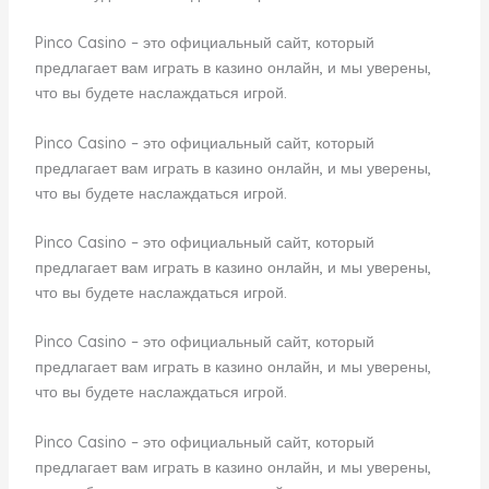
Pinco Casino – это официальный сайт, который
предлагает вам играть в казино онлайн, и мы уверены,
что вы будете наслаждаться игрой.
Pinco Casino – это официальный сайт, который
предлагает вам играть в казино онлайн, и мы уверены,
что вы будете наслаждаться игрой.
Pinco Casino – это официальный сайт, который
предлагает вам играть в казино онлайн, и мы уверены,
что вы будете наслаждаться игрой.
Pinco Casino – это официальный сайт, который
предлагает вам играть в казино онлайн, и мы уверены,
что вы будете наслаждаться игрой.
Pinco Casino – это официальный сайт, который
предлагает вам играть в казино онлайн, и мы уверены,