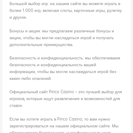
Большой выбор игр: на нашем сайте вы можете играть в
более 1 000 игр, включая слоты, карточные игры, рулетку
и другие.
Бонусы и акции: мы предлагаем различные бонусы и
акции, чтобы вы могли насладиться игрой и получать
дополнительные преимущества.
Безопасность и конфиденциальность: мы обеспечиваем
безопасность и конфиденциальность вашей
информации, чтобы вы могли наслаждаться игрой без
каких-либо опасений.
Официальный сайт Pinco Casino – это лучший выбор для
игроков, которые ищут развлечения и возможностей для
ставок.
Если вы хотите играть в Pinco Casino, то вам нужно
зарегистрироваться на нашем официальном сайте. Мы
обеспечиваем безопасность и конфиденциальность