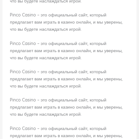
что вы будете наслаждаться игрой.
Pinco Casino – это официальный сайт, который
предлагает вам играть в казино онлайн, и мы уверены,
что вы будете наслаждаться игрой.
Pinco Casino – это официальный сайт, который
предлагает вам играть в казино онлайн, и мы уверены,
что вы будете наслаждаться игрой.
Pinco Casino – это официальный сайт, который
предлагает вам играть в казино онлайн, и мы уверены,
что вы будете наслаждаться игрой.
Pinco Casino – это официальный сайт, который
предлагает вам играть в казино онлайн, и мы уверены,
что вы будете наслаждаться игрой.
Pinco Casino – это официальный сайт, который
предлагает вам играть в казино онлайн, и мы уверены,