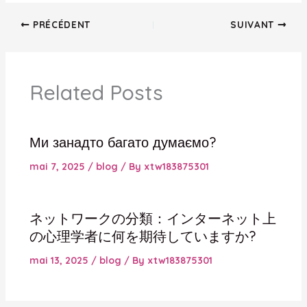
PRÉCÉDENT
SUIVANT
Related Posts
Ми занадто багато думаємо?
mai 7, 2025
/
blog
/ By
xtw183875301
ネットワークの分類：インターネット上
の心理学者に何を期待していますか?
mai 13, 2025
/
blog
/ By
xtw183875301