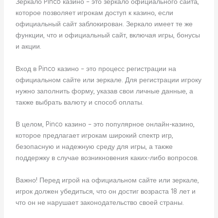
Зеркало Pinco казино – это зеркало официального сайта,
которое позволяет игрокам доступ к казино, если
официальный сайт заблокирован. Зеркало имеет те же
функции, что и официальный сайт, включая игры, бонусы
и акции.
Вход в Pinco казино – это процесс регистрации на
официальном сайте или зеркале. Для регистрации игроку
нужно заполнить форму, указав свои личные данные, а
также выбрать валюту и способ оплаты.
В целом, Pinco казино – это популярное онлайн-казино,
которое предлагает игрокам широкий спектр игр,
безопасную и надежную среду для игры, а также
поддержку в случае возникновения каких-либо вопросов.
Важно! Перед игрой на официальном сайте или зеркале,
игрок должен убедиться, что он достиг возраста 18 лет и
что он не нарушает законодательство своей страны.