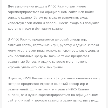
Для выполнения входа в Pinco Казино вам нужно
зарегистрироваться на официальном сайте или найти
зеркало казино. Затем вы можете выполнить вход,
используя свои логин и пароль. После входа вы получите
доступ к играм и функциям казино.
В Pinco Казино предлагается широкий спектр игр,
включая слоты, карточные игры, рулетку и другие. Игроки
могут играть в эти игры, используя свои реальные деньги
или бесплатные кредиты. Казино также предлагает
различные бонусы и акции, которые могут помочь
игрокам увеличить свои выигрыши.
В целом, Pinco Казино – это официальный онлайн-казино,
которое предлагает игрокам широкий спектр игр и
развлечений. Если вы хотите играть в Pinco Казино
онлайн, вам нужно зарегистрироваться на официальном
сайте или найти зеркало казино, а затем выполнить вход.