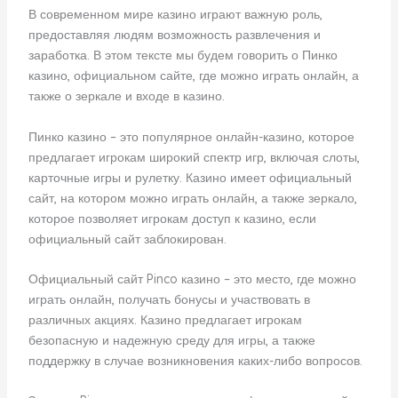
В современном мире казино играют важную роль,
предоставляя людям возможность развлечения и
заработка. В этом тексте мы будем говорить о Пинко
казино, официальном сайте, где можно играть онлайн, а
также о зеркале и входе в казино.
Пинко казино – это популярное онлайн-казино, которое
предлагает игрокам широкий спектр игр, включая слоты,
карточные игры и рулетку. Казино имеет официальный
сайт, на котором можно играть онлайн, а также зеркало,
которое позволяет игрокам доступ к казино, если
официальный сайт заблокирован.
Официальный сайт Pinco казино – это место, где можно
играть онлайн, получать бонусы и участвовать в
различных акциях. Казино предлагает игрокам
безопасную и надежную среду для игры, а также
поддержку в случае возникновения каких-либо вопросов.