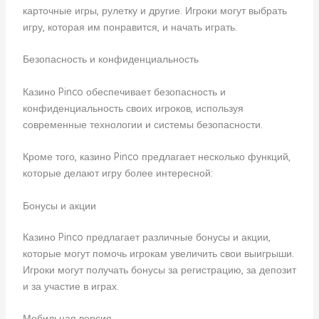
карточные игры, рулетку и другие. Игроки могут выбрать
игру, которая им понравится, и начать играть.
Безопасность и конфиденциальность
Казино Pinco обеспечивает безопасность и
конфиденциальность своих игроков, используя
современные технологии и системы безопасности.
Кроме того, казино Pinco предлагает несколько функций,
которые делают игру более интересной:
Бонусы и акции
Казино Pinco предлагает различные бонусы и акции,
которые могут помочь игрокам увеличить свои выигрыши.
Игроки могут получать бонусы за регистрацию, за депозит
и за участие в играх.
Мобильная версия