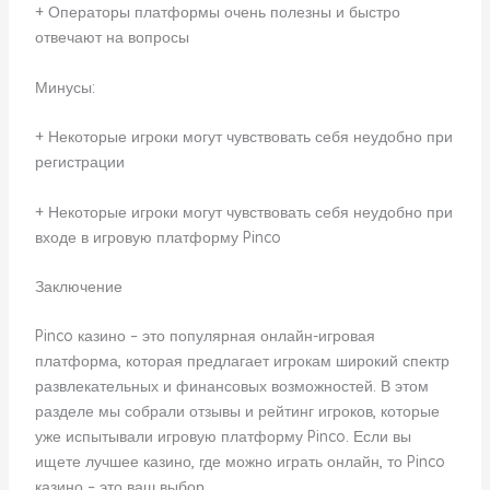
+ Операторы платформы очень полезны и быстро
отвечают на вопросы
Минусы:
+ Некоторые игроки могут чувствовать себя неудобно при
регистрации
+ Некоторые игроки могут чувствовать себя неудобно при
входе в игровую платформу Pinco
Заключение
Pinco казино – это популярная онлайн-игровая
платформа, которая предлагает игрокам широкий спектр
развлекательных и финансовых возможностей. В этом
разделе мы собрали отзывы и рейтинг игроков, которые
уже испытывали игровую платформу Pinco. Если вы
ищете лучшее казино, где можно играть онлайн, то Pinco
казино – это ваш выбор.