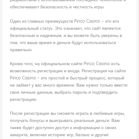
обеспечивают безопасность и честность игры.
Один из главных преимуществ Pinco Casino – это его
официальный статус. Это означает, что сайт является
безопасным и надежным, и вы можете быть уверены в
том, что ваше время и деньги будут использоваться
правильно.
Кроме того, на официальном сайте Pinco Casino есть
возможность регистрации и входа. Регистрация на сайте
Pinco Casino – это простой и быстрый процесс, который
не займет у вас много времени. Вам нужно только ввести
свои личные данные, выбрать пароль и подтвердить
регистрацию.
После регистрации вы сможете играть в любимые игры,
получать бонусы и выигрывать реальные деньги. Вам
также будет доступен доступ к информации о своих
аккаунте, включая историю игр, баланс и другие