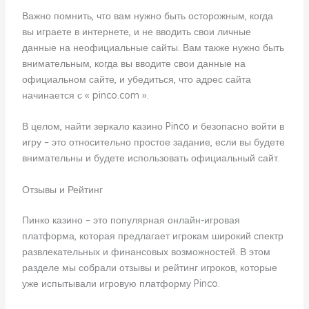
Важно помнить, что вам нужно быть осторожным, когда
вы играете в интернете, и не вводить свои личные
данные на неофициальные сайты. Вам также нужно быть
внимательным, когда вы вводите свои данные на
официальном сайте, и убедиться, что адрес сайта
начинается с « pinco.com ».
В целом, найти зеркало казино Pinco и безопасно войти в
игру – это относительно простое задание, если вы будете
внимательны и будете использовать официальный сайт.
Отзывы и Рейтинг
Пинко казино – это популярная онлайн-игровая
платформа, которая предлагает игрокам широкий спектр
развлекательных и финансовых возможностей. В этом
разделе мы собрали отзывы и рейтинг игроков, которые
уже испытывали игровую платформу Pinco.