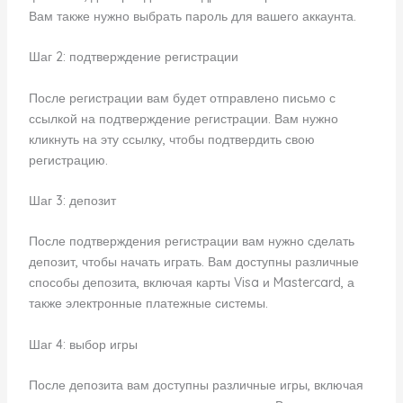
Вам также нужно выбрать пароль для вашего аккаунта.
Шаг 2: подтверждение регистрации
После регистрации вам будет отправлено письмо с
ссылкой на подтверждение регистрации. Вам нужно
кликнуть на эту ссылку, чтобы подтвердить свою
регистрацию.
Шаг 3: депозит
После подтверждения регистрации вам нужно сделать
депозит, чтобы начать играть. Вам доступны различные
способы депозита, включая карты Visa и Mastercard, а
также электронные платежные системы.
Шаг 4: выбор игры
После депозита вам доступны различные игры, включая