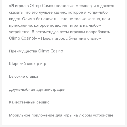
«Я играл в Olimp Casino несколько месяцев, и я должен
сказать, что это лучшее казино, которое я когда-либо
видел. Олимп бет скачать – это не только казино, но и
приложение, которое позволяет играть на любом
устройстве. Я рекомендую всем игрокам попробовать
Olimp Casino!» – Павел, игрок с 5-летним опытом.
Преимущества Olimp Casino
Широкий спектр игр
Высокие ставки
Дружелюбная администрация
Качественный сервис
Мобильное приложение для игры на любом устройстве