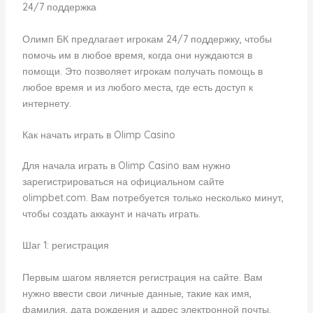
24/7 поддержка
Олимп БК предлагает игрокам 24/7 поддержку, чтобы
помочь им в любое время, когда они нуждаются в
помощи. Это позволяет игрокам получать помощь в
любое время и из любого места, где есть доступ к
интернету.
Как начать играть в Olimp Casino
Для начала играть в Olimp Casino вам нужно
зарегистрироваться на официальном сайте
olimpbet.com. Вам потребуется только несколько минут,
чтобы создать аккаунт и начать играть.
Шаг 1: регистрация
Первым шагом является регистрация на сайте. Вам
нужно ввести свои личные данные, такие как имя,
фамилия, дата рождения и адрес электронной почты.