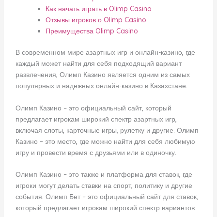
Как начать играть в Olimp Casino
Отзывы игроков о Olimp Casino
Преимущества Olimp Casino
В современном мире азартных игр и онлайн-казино, где
каждый может найти для себя подходящий вариант
развлечения, Олимп Казино является одним из самых
популярных и надежных онлайн-казино в Казахстане.
Олимп Казино – это официальный сайт, который
предлагает игрокам широкий спектр азартных игр,
включая слоты, карточные игры, рулетку и другие. Олимп
Казино – это место, где можно найти для себя любимую
игру и провести время с друзьями или в одиночку.
Олимп Казино – это также и платформа для ставок, где
игроки могут делать ставки на спорт, политику и другие
события. Олимп Бет – это официальный сайт для ставок,
который предлагает игрокам широкий спектр вариантов