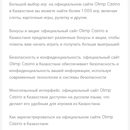
Большой выбор игр: на официальном сайте Olimp Casino
в Казахстане вы можете найти более 1 000 игр, включая
слоты, карточные игры, рулетку и другие.
Бонусы и акции: официальный сайт Olimp Casino в
Казахстане предлагает различные бонусы и акции, чтобы
помочь вам начать играть и получать больше выигрышей.
Безопасность и конфиденциальность: официальный сайт
Olimp Casino в Казахстане обеспечивает безопасность и
конфиденциальность вашей информации, используя
современные технологии и системы безопасности.
Многоязычный интерфейс: официальный сайт Olimp
Casino в Казахстане доступен на русском языке, что
делает его удобным для игроков из Казахстана.
Как зарегистрироваться на официальном сайте Olimp
Casino в Казахстане: