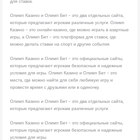
для ставок.
Олимп Казино и Олимп Бет – это два отдельных сайта,
которые предлагают игрокам различные услуги. Олимп
Казино – это онлайн-казино, где можно играть в азартные
игры, а Олимп Бет – это платформа для ставок, где
можно делать ставки на спорт и другие события.
Олимп Казино и Олимп Бет – это официальные сайты,
которые предлагают игрокам безопасные и надежные
условия для игры. Олимп Казино и Олимп Бет – это
места, где можно найти для себя любимую игру и
провести время с друзьями или в одиночку.
Олимп Казино и Олимп Бет – это два отдельных сайта,
которые предлагают игрокам различные услуги.
Олимп Казино и Олимп Бет – это официальные сайты,
которые предлагают игрокам безопасные и надежные
условия для игры.