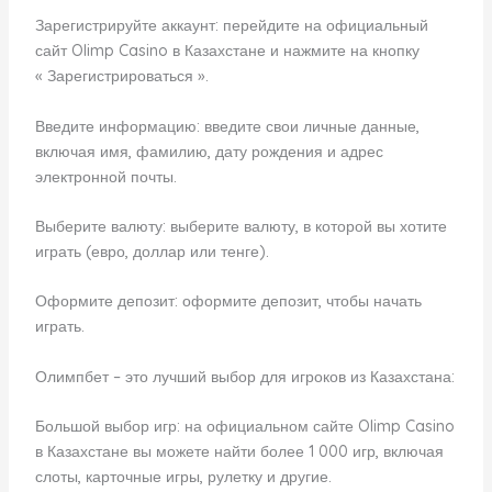
Зарегистрируйте аккаунт: перейдите на официальный
сайт Olimp Casino в Казахстане и нажмите на кнопку
« Зарегистрироваться ».
Введите информацию: введите свои личные данные,
включая имя, фамилию, дату рождения и адрес
электронной почты.
Выберите валюту: выберите валюту, в которой вы хотите
играть (евро, доллар или тенге).
Оформите депозит: оформите депозит, чтобы начать
играть.
Олимпбет – это лучший выбор для игроков из Казахстана:
Большой выбор игр: на официальном сайте Olimp Casino
в Казахстане вы можете найти более 1 000 игр, включая
слоты, карточные игры, рулетку и другие.