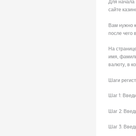
Для начала 
сайте казин
Вам нужно к
после чего 
На странице
имя, фамили
валюту, в к
Шаги регис
Шаг 1: Вве
Шаг 2: Введ
Шаг 3: Введ