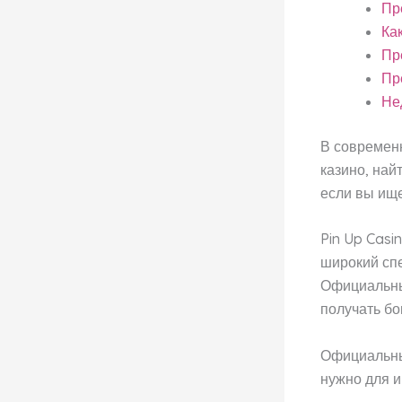
Пр
Ка
Пр
Пр
Не
В современн
казино, най
если вы ище
Pin Up Casi
широкий спе
Официальный
получать бо
Официальный
нужно для и