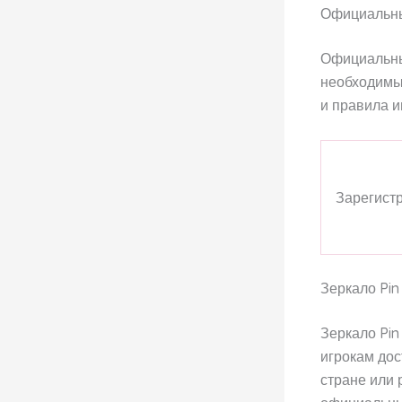
Официальны
Официальный
необходимые
и правила и
Зарегист
Зеркало Pin
Зеркало Pin
игрокам дос
стране или 