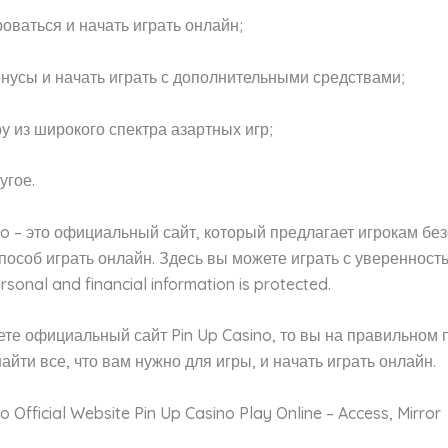
оваться и начать играть онлайн;
нусы и начать играть с дополнительными средствами;
у из широкого спектра азартных игр;
угое.
no – это официальный сайт, который предлагает игрокам бе
особ играть онлайн. Здесь вы можете играть с уверенност
rsonal and financial information is protected.
те официальный сайт Pin Up Casino, то вы на правильном п
айти все, что вам нужно для игры, и начать играть онлайн.
o Official Website Pin Up Casino Play Online – Access, Mirror