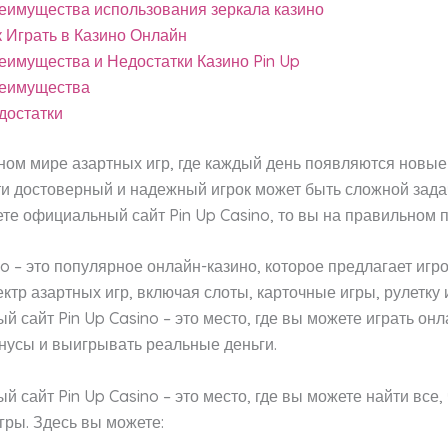
еимущества использования зеркала казино
к Играть в Казино Онлайн
еимущества и Недостатки Казино Pin Up
еимущества
достатки
ом мире азартных игр, где каждый день появляются новые
ти достоверный и надежный игрок может быть сложной зада
те официальный сайт Pin Up Casino, то вы на правильном п
no – это популярное онлайн-казино, которое предлагает игр
ктр азартных игр, включая слоты, карточные игры, рулетку и
 сайт Pin Up Casino – это место, где вы можете играть онл
нусы и выигрывать реальные деньги.
 сайт Pin Up Casino – это место, где вы можете найти все,
гры. Здесь вы можете: