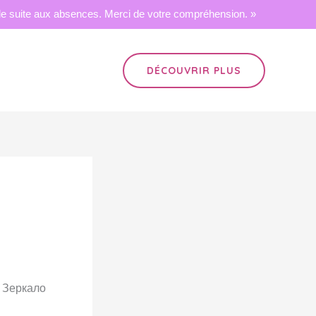
 suite aux absences. Merci de votre compréhension. »
DÉCOUVRIR PLUS
, Зеркало