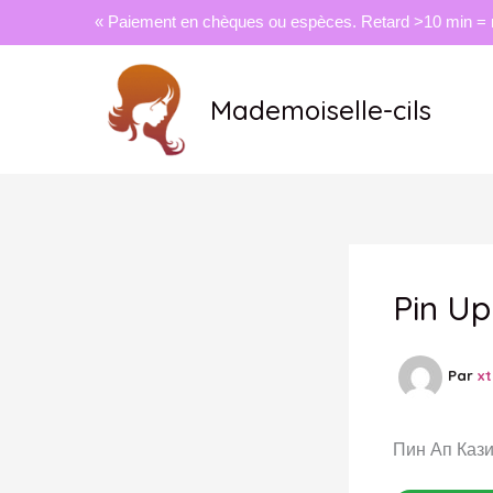
« Paiement en chèques ou espèces. Retard >10 min = 
Aller
au
Mademoiselle-cils
contenu
Pin Up
Par
x
Пин Ап Кази