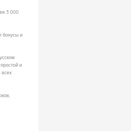
ее 3 000
е бонусы и
русском
 простой и
 всех
оков,