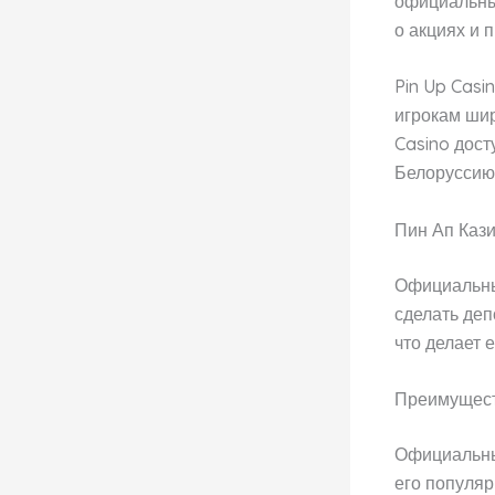
официальный
о акциях и 
Pin Up Casi
игрокам шир
Casino дост
Белоруссию 
Пин Ап Каз
Официальный
сделать деп
что делает 
Преимущест
Официальный
его популяр