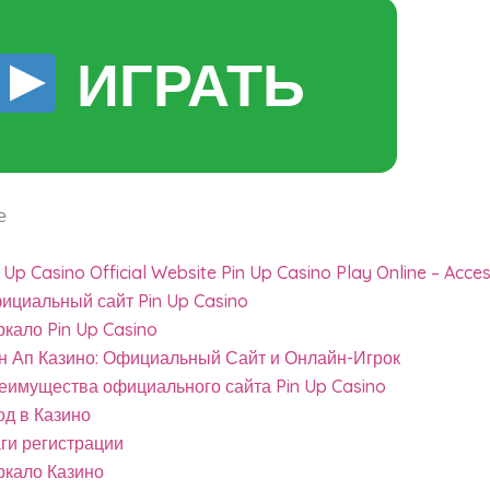
ИГРАТЬ
е
 Up Casino Official Website Pin Up Casino Play Online – Acces
ициальный сайт Pin Up Casino
ркало Pin Up Casino
н Ап Казино: Официальный Сайт и Онлайн-Игрок
еимущества официального сайта Pin Up Casino
од в Казино
ги регистрации
ркало Казино