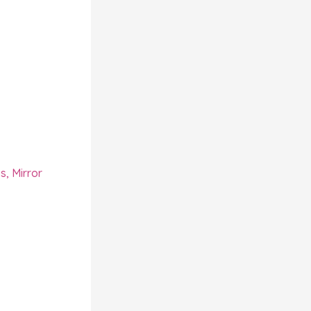
s, Mirror