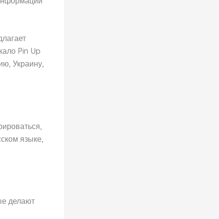
 информации
длагает
кало Pin Up
ию, Украину,
трироваться,
сском языке,
ые делают